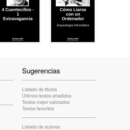
Sugerencias
Listado de títulos
Últimos textos añadidos
Textos mejor valorados
Textos favoritos
Listado de autores