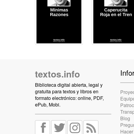
textos.info
Info
Biblioteca digital abierta, legal y
gratuita para textos y libros en
Proye
formato electrónico: online, PDF,
Equip
ePub, Mobi.
Patro
Trans
Blog
Pregun
Hacer