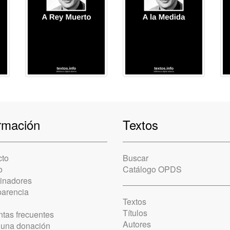
rmación
Textos
cto
Buscar
o
Catálogo OPDS
cinadores
parencia
Textos
Títulos
tas frecuentes
Autores
 una donación