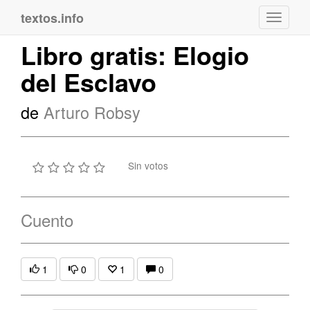
textos.info
Navega
Libro gratis: Elogio
del Esclavo
de
Arturo Robsy
Sin votos
Cuento
1
0
1
0