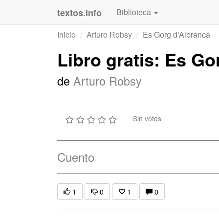
textos.info
Biblioteca
Inicio
Arturo Robsy
Es Gorg d'Albranca
Libro gratis: Es Go
de
Arturo Robsy
Sin votos
Cuento
1
0
1
0