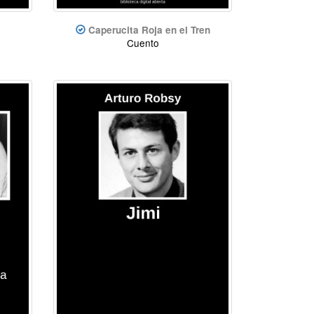
Caperucita Roja en el Tren
Cuento