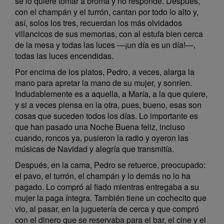
se lo quiere tomar a broma y no responde. Después,
con el champán y el turrón, cantan por todo lo alto y,
así, solos los tres, recuerdan los más olvidados
villancicos de sus memorias, con al estufa bien cerca
de la mesa y todas las luces —¡un día es un día!—,
todas las luces encendidas.
Por encima de los platos, Pedro, a veces, alarga la
mano para apretar la mano de su mujer, y sonríen.
Indudablemente es a aquella, a María, a la que quiere,
y si a veces piensa en la otra, pues, bueno, esas son
cosas que suceden todos los días. Lo importante es
que han pasado una Noche Buena feliz, incluso
cuando, roncos ya, pusieron la radio y oyeron las
músicas de Navidad y alegría que transmitía.
Después, en la cama, Pedro se retuerce, preocupado:
el pavo, el turrón, el champán y lo demás no lo ha
pagado. Lo compró al fiado mientras entregaba a su
mujer la paga íntegra. También tiene un cochecito que
vio, al pasar, en la juguetería de cerca y que compró
con el dinero que se reservaba para el bar, el cine y el