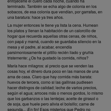
enrojecerle el cuero cada noche, cuando ha
terminado. También se echa algo de colonia en los
sobacos, de esa colonia que vendían, por garrafas, en
una baratura: hace ya tres años.
La mujer entonces le tiene ya lista la cena. Humean
los platos y llenan la habitación de un calorcillo de
hogar que recuerda aquellas otras cenas, de niños,
con papá y mamá, cuando se guardaba silencio en la
mesa y el padre, al acabar, encendía
parsimoniosamente el pitillo recién liado y gruñía
tristemente: ¿Os ha gustado la comida, niños?
María hace milagros: al precio que se venden las
cosas hoy, el dinero dura poco en las manos de una
ama de casa. Claro que hay comida más barata:
huevos de tercera, como si las gallinas pudiesen
hacer distingos de calidad; leche de varios precios,
según el agua; arroces más o menos gordos, lo mismo
que los garbanzos o las lentejas; aceite de girasol o
de soja, que huele pero alivia el bolsillo; carne de
segunda... ¡En fin! Esos misterios que Pedro no