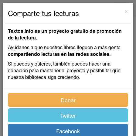
textos.info
Navega
×
Comparte tus lecturas
¡Esta noche es Noche
Textos.info es un proyecto gratuito de promoción
Buena!
de la lectura
.
Ayúdanos a que nuestros libros lleguen a más gente
Arturo Robsy
compartiendo lecturas en las redes sociales.
Si puedes y quieres, también puedes hacer una
donación para mantener el proyecto y posibilitar que
Cuento
nuestra biblioteca siga creciendo.
Él acaba de llegar. Ha abierto la puerta, que chirría
Donar
débilmente, y ha dejado caer el fardelillo con la ropa,
pobre ropa de faena, sobre la silla. De la cocina le
llega la voz de María:
Twitter
—¿Eres tú, Pedro?
Facebook
¡Estas mujeres! Él ya no hace mucho caso de esas