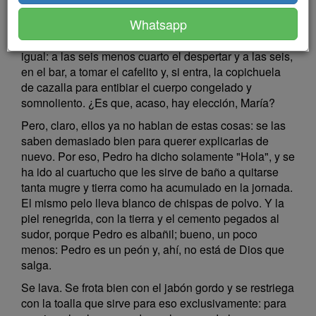
preguntas que son una costumbre irremediable: ¿Eres
Whatsapp
tú? ¿A qué hora te levantarás mañana? ¡Como si él
pudiera elegirla! Todos los días, María, todos los días
igual: a las seis menos cuarto el despertar y a las seis,
en el bar, a tomar el cafelito y, si entra, la copichuela
de cazalla para entibiar el cuerpo congelado y
somnoliento. ¿Es que, acaso, hay elección, María?
Pero, claro, ellos ya no hablan de estas cosas: se las
saben demasiado bien para querer explicarlas de
nuevo. Por eso, Pedro ha dicho solamente "Hola", y se
ha ido al cuartucho que les sirve de baño a quitarse
tanta mugre y tierra como ha acumulado en la jornada.
El mismo pelo lleva blanco de chispas de polvo. Y la
piel renegrida, con la tierra y el cemento pegados al
sudor, porque Pedro es albañil; bueno, un poco
menos: Pedro es un peón y, ahí, no está de Dios que
salga.
Se lava. Se frota bien con el jabón gordo y se restriega
con la toalla que sirve para eso exclusivamente: para