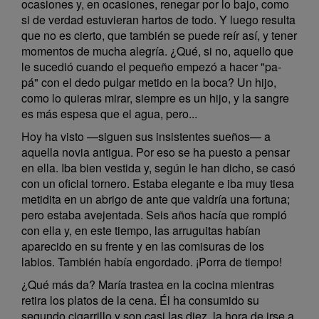
ocasiones y, en ocasiones, renegar por lo bajo, como
si de verdad estuvieran hartos de todo. Y luego resulta
que no es cierto, que también se puede reír así, y tener
momentos de mucha alegría. ¿Qué, si no, aquello que
le sucedió cuando el pequeño empezó a hacer "pa-
pá" con el dedo pulgar metido en la boca? Un hijo,
como lo quieras mirar, siempre es un hijo, y la sangre
es más espesa que el agua, pero...
Hoy ha visto —siguen sus insistentes sueños— a
aquella novia antigua. Por eso se ha puesto a pensar
en ella. Iba bien vestida y, según le han dicho, se casó
con un oficial tornero. Estaba elegante e iba muy tiesa
metidita en un abrigo de ante que valdría una fortuna;
pero estaba avejentada. Seis años hacía que rompió
con ella y, en este tiempo, las arruguitas habían
aparecido en su frente y en las comisuras de los
labios. También había engordado. ¡Porra de tiempo!
¿Qué más da? María trastea en la cocina mientras
retira los platos de la cena. Él ha consumido su
segundo cigarrillo y son casi las diez, la hora de irse a