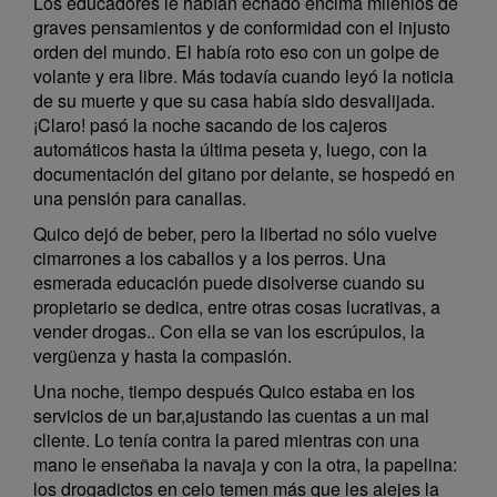
Los educadores le habían echado encima milenios de
graves pensamientos y de conformidad con el injusto
orden del mundo. El había roto eso con un golpe de
volante y era libre. Más todavía cuando leyó la noticia
de su muerte y que su casa había sido desvalijada.
¡Claro! pasó la noche sacando de los cajeros
automáticos hasta la última peseta y, luego, con la
documentación del gitano por delante, se hospedó en
una pensión para canallas.
Quico dejó de beber, pero la libertad no sólo vuelve
cimarrones a los caballos y a los perros. Una
esmerada educación puede disolverse cuando su
propietario se dedica, entre otras cosas lucrativas, a
vender drogas.. Con ella se van los escrúpulos, la
vergüenza y hasta la compasión.
Una noche, tiempo después Quico estaba en los
servicios de un bar,ajustando las cuentas a un mal
cliente. Lo tenía contra la pared mientras con una
mano le enseñaba la navaja y con la otra, la papelina:
los drogadictos en celo temen más que les alejes la