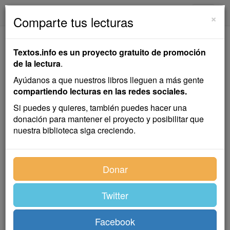
textos.info
Navega
×
Comparte tus lecturas
Invertidos
Textos.info es un proyecto gratuito de promoción
de la lectura
.
Arturo Robsy
Ayúdanos a que nuestros libros lleguen a más gente
compartiendo lecturas en las redes sociales.
Cuento
Si puedes y quieres, también puedes hacer una
donación para mantener el proyecto y posibilitar que
nuestra biblioteca siga creciendo.
Después de la vigésima cerveza dieron las dos de la
madrugada. Las dos pasaron por entre el humo de la
whiskería como pisadas de muerto. Pero Quico no
Donar
participaba ya de las sensaciones. Sólo una señal de
alarma en la vejiga puso en marcha ciertos tropismos
Twitter
que le condujeron al lavabo. Allí vio a un gitano que
empujaba contra la pared a un joven de mal aspecto.
Había una «papelina» en su mano izquierda y una
Facebook
navaja en su derecha.