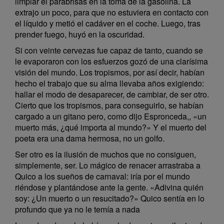
limpiar el parabrisas en la toma de la gasolina. La
extrajo un poco, para que no estuviera en contacto con
el líquido y metió el cadáver en el coche. Luego, tras
prender fuego, huyó en la oscuridad.
Si con veinte cervezas fue capaz de tanto, cuando se
le evaporaron con los esfuerzos gozó de una clarísima
visión del mundo. Los tropismos, por así decir, habían
hecho el trabajo que su alma llevaba años exigiendo:
hallar el modo de desaparecer, de cambiar, de ser otro.
Cierto que los tropismos, para conseguirlo, se habían
cargado a un gitano pero, como dijo Espronceda,, «un
muerto más, ¿qué importa al mundo?» Y el muerto del
poeta era una dama hermosa, no un golfo.
Ser otro es la ilusión de muchos que no consiguen,
simplemente, ser. Lo mágico de renacer arrastraba a
Quico a los sueños de carnaval: iría por el mundo
riéndose y plantándose ante la gente. «Adivina quién
soy: ¿Un muerto o un resucitado?» Quico sentía en lo
profundo que ya no le temía a nada