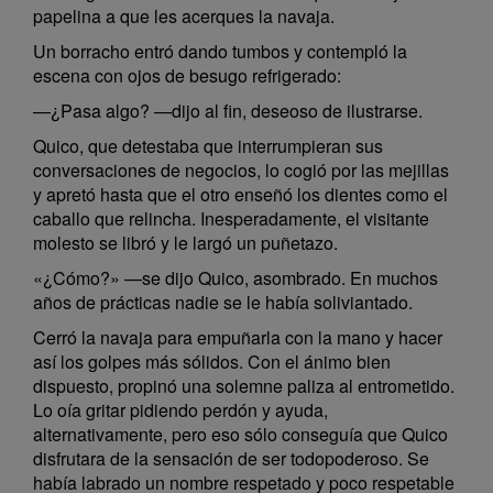
papelina a que les acerques la navaja.
Un borracho entró dando tumbos y contempló la
escena con ojos de besugo refrigerado:
—¿Pasa algo? —dijo al fin, deseoso de ilustrarse.
Quico, que detestaba que interrumpieran sus
conversaciones de negocios, lo cogió por las mejillas
y apretó hasta que el otro enseñó los dientes como el
caballo que relincha. Inesperadamente, el visitante
molesto se libró y le largó un puñetazo.
«¿Cómo?» —se dijo Quico, asombrado. En muchos
años de prácticas nadie se le había soliviantado.
Cerró la navaja para empuñarla con la mano y hacer
así los golpes más sólidos. Con el ánimo bien
dispuesto, propinó una solemne paliza al entrometido.
Lo oía gritar pidiendo perdón y ayuda,
alternativamente, pero eso sólo conseguía que Quico
disfrutara de la sensación de ser todopoderoso. Se
había labrado un nombre respetado y poco respetable