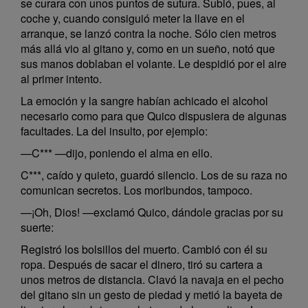
se curara con unos puntos de sutura. Subió, pues, al
coche y, cuando consiguió meter la llave en el
arranque, se lanzó contra la noche. Sólo cien metros
más allá vio al gitano y, como en un sueño, notó que
sus manos doblaban el volante. Le despidió por el aire
al primer intento.
La emoción y la sangre habían achicado el alcohol
necesario como para que Quico dispusiera de algunas
facultades. La del insulto, por ejemplo:
—C*** —dijo, poniendo el alma en ello.
C***, caído y quieto, guardó silencio. Los de su raza no
comunican secretos. Los moribundos, tampoco.
—¡Oh, Dios! —exclamó Quico, dándole gracias por su
suerte:
Registró los bolsillos del muerto. Cambió con él su
ropa. Después de sacar el dinero, tiró su cartera a
unos metros de distancia. Clavó la navaja en el pecho
del gitano sin un gesto de piedad y metió la bayeta de