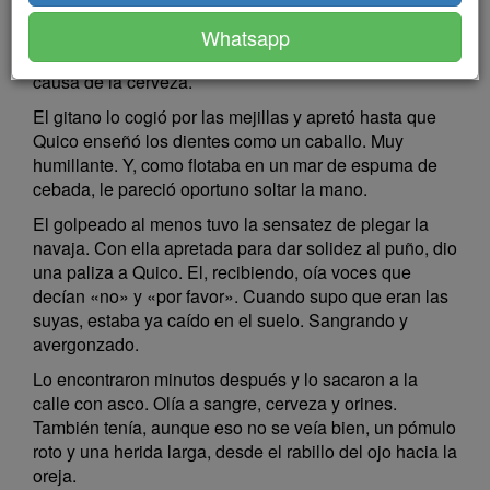
—¿Pasa algo? —preguntó Quico, que se había
Whatsapp
formado esa opinión pero no podía estar seguro a
causa de la cerveza.
El gitano lo cogió por las mejillas y apretó hasta que
Quico enseñó los dientes como un caballo. Muy
humillante. Y, como flotaba en un mar de espuma de
cebada, le pareció oportuno soltar la mano.
El golpeado al menos tuvo la sensatez de plegar la
navaja. Con ella apretada para dar solidez al puño, dio
una paliza a Quico. El, recibiendo, oía voces que
decían «no» y «por favor». Cuando supo que eran las
suyas, estaba ya caído en el suelo. Sangrando y
avergonzado.
Lo encontraron minutos después y lo sacaron a la
calle con asco. Olía a sangre, cerveza y orines.
También tenía, aunque eso no se veía bien, un pómulo
roto y una herida larga, desde el rabillo del ojo hacia la
oreja.