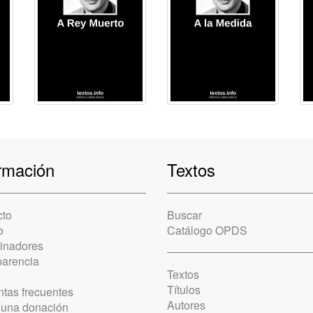
rmación
Textos
cto
Buscar
o
Catálogo OPDS
cinadores
parencia
Textos
Títulos
tas frecuentes
Autores
 una donación