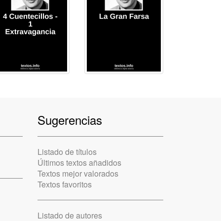
Sugerencias
Listado de títulos
Últimos textos añadidos
Textos mejor valorados
Textos favoritos
Listado de autores