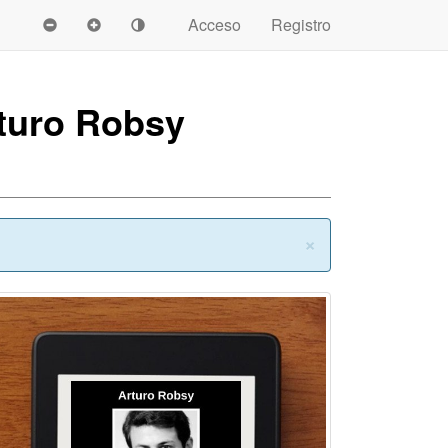
Acceso
Registro
rturo Robsy
Cerrar
×