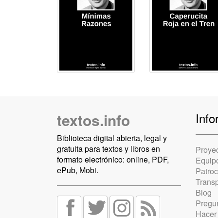
textos.info
Info
Biblioteca digital abierta, legal y
gratuita para textos y libros en
Proye
formato electrónico: online, PDF,
Equip
ePub, Mobi.
Patro
Trans
Blog
Pregun
Hacer