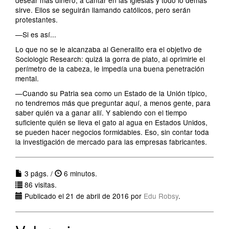
desear más dinero, a cantar en las iglesias y todo lo demás
sirve. Ellos se seguirán llamando católicos, pero serán
protestantes.
—Si es así...
Lo que no se le alcanzaba al Generalito era el objetivo de
Sociologic Research: quizá la gorra de plato, al oprimirle el
perímetro de la cabeza, le impedía una buena penetración
mental.
—Cuando su Patria sea como un Estado de la Unión típico,
no tendremos más que preguntar aquí, a menos gente, para
saber quién va a ganar allí. Y sabiendo con el tiempo
suficiente quién se lleva el gato al agua en Estados Unidos,
se pueden hacer negocios formidables. Eso, sin contar toda
la investigación de mercado para las empresas fabricantes.
3 págs. /
6 minutos.
86 visitas.
Publicado el 21 de abril de 2016 por
Edu Robsy
.