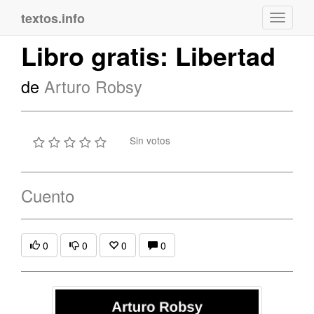
textos.info
Navega
Libro gratis: Libertad
de
Arturo Robsy
Sin votos
Cuento
0
0
0
0