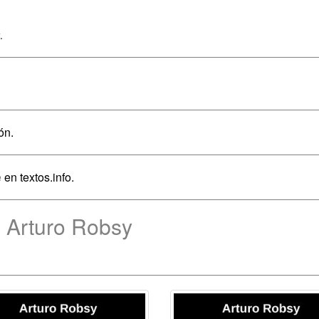
.
ón.
e
en textos.info.
 Arturo Robsy