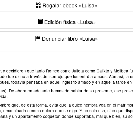
Regalar ebook
«Luisa»
Edición física
«Luisa»
Denunciar libro
«Luisa»
, y decidieron que tanto Romeo como Julieta como Calixto y Melibea fu
odo fue dicho a través del sonrojo que les entró a ambos. Aún así, l
spués, todavía pensaba en aquel inglesito amado y en aquella tarde en 
tas). De ahora en adelante hemos de hablar de su presente, ese presen
vida.
ombre que, de esta forma, evita que la dulce hembra vea en el matrimo
, emancipada o como quiera que se diga. Y no solo eso, sino que disp
emana y un apartamento coquetón donde soportaba, mal que bien, su so