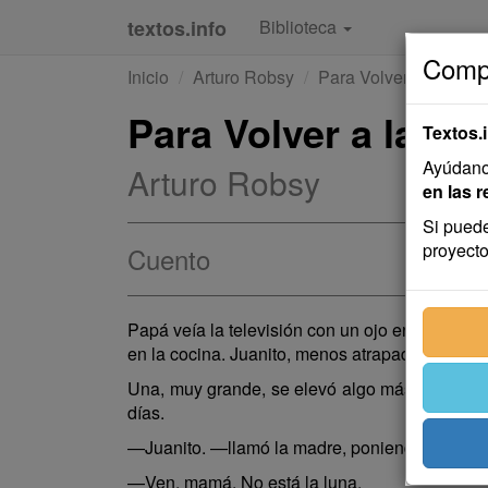
textos.info
Biblioteca
Compa
Inicio
Arturo Robsy
Para Volver a la Noc
Para Volver a la N
Textos.
Ayúdanos
Arturo Robsy
en las r
Si puede
proyecto
Cuento
Papá veía la televisión con un ojo en el perió
en la cocina. Juanito, menos atrapado por la v
Una, muy grande, se elevó algo más y, al seguir
días.
—Juanito. —llamó la madre, poniendo en la me
—Ven, mamá. No está la luna.