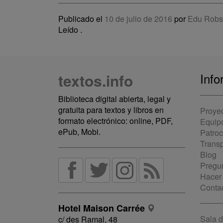
Publicado el
10 de julio de 2016
por
Edu Robs
Leído
.
textos.info
Info
Biblioteca digital abierta, legal y
gratuita para textos y libros en
Proye
formato electrónico: online, PDF,
Equip
ePub, Mobi.
Patro
Trans
Blog
Pregun
Hacer
Conta
Hotel Maison Carrée
Sala 
c/ des Ramal, 48