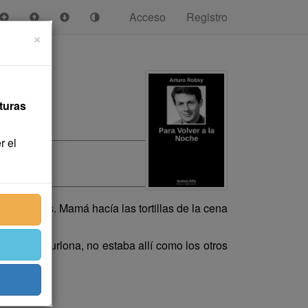
Acceso
Registro
×
turas
r el
 repetidas. Mamá hacía las tortillas de la cena
 pálida y burlona, no estaba allí como los otros