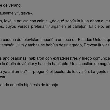
e de verano.
ausente y fugitiva».
, leyó la noticia con calma. ¿de qué servía la luna ahora que
, cuyos versos preferían hurgar en el callejón. El cielo, e
Una cadena de televisión importó a un loco de Estados Unidos q
también Lilith y ambas se habían desintegrado, Preveía lluvias d
ías anglosajonas, hablaron con extraterrestres y luego comunica
 la órbita de Júpiter y hacerla habitable. Una cuestión demográf
 ya ahí arriba? — preguntó el locutor de televisión. La gente n
cia.
tando aquella hipótesis de trabajo.