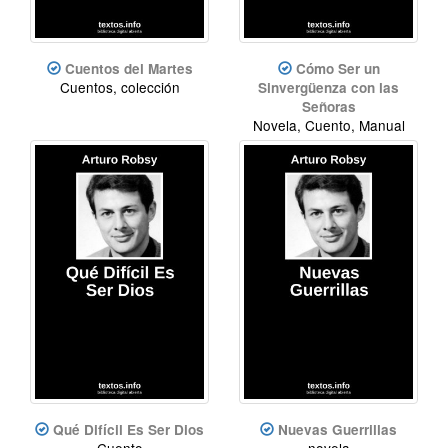
Cuentos del Martes
Cómo Ser un
Cuentos, colección
Sinvergüenza con las
Señoras
Novela, Cuento, Manual
Qué Difícil Es Ser Dios
Nuevas Guerrillas
Cuento
novela