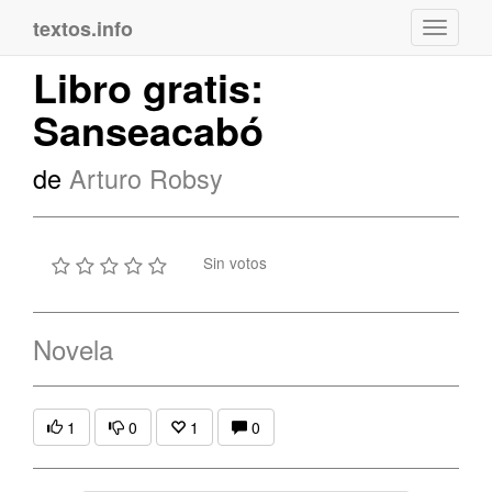
textos.info
Navega
Libro gratis:
Sanseacabó
de
Arturo Robsy
Sin votos
Novela
1
0
1
0