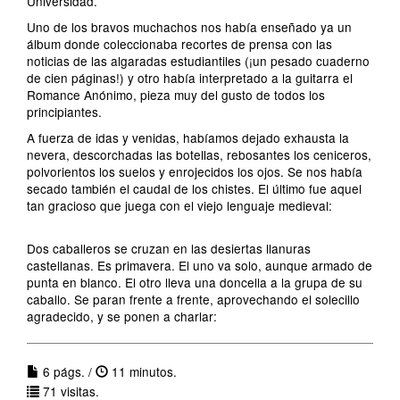
Universidad.
Uno de los bravos muchachos nos había enseñado ya un
álbum donde coleccionaba recortes de prensa con las
noticias de las algaradas estudiantiles (¡un pesado cuaderno
de cien páginas!) y otro había interpretado a la guitarra el
Romance Anónimo, pieza muy del gusto de todos los
principiantes.
A fuerza de idas y venidas, habíamos dejado exhausta la
nevera, descorchadas las botellas, rebosantes los ceniceros,
polvorientos los suelos y enrojecidos los ojos. Se nos había
secado también el caudal de los chistes. El último fue aquel
tan gracioso que juega con el viejo lenguaje medieval:
Dos caballeros se cruzan en las desiertas llanuras
castellanas. Es primavera. El uno va solo, aunque armado de
punta en blanco. El otro lleva una doncella a la grupa de su
caballo. Se paran frente a frente, aprovechando el solecillo
agradecido, y se ponen a charlar:
6 págs. /
11 minutos.
71 visitas.