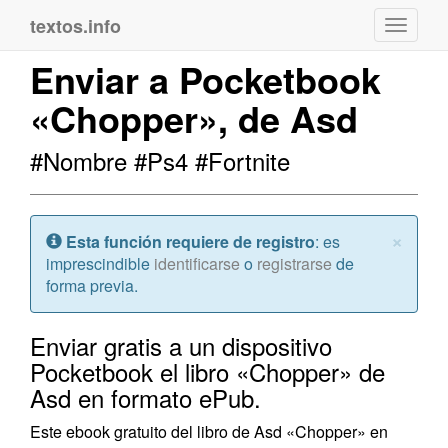
textos.info
Navega
Enviar a Pocketbook
«Chopper», de Asd
#Nombre #Ps4 #Fortnite
Cerr
×
Atención:
Esta función requiere de registro
: es
imprescindible
identificarse
o
registrarse
de
forma previa.
Enviar gratis a un dispositivo
Pocketbook el libro «Chopper» de
Asd en formato ePub.
Este ebook gratuito del libro de Asd «Chopper» en