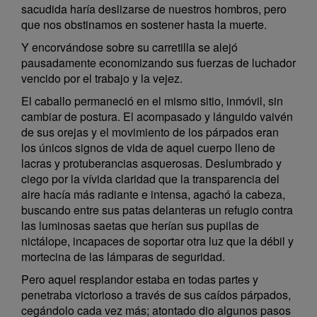
sacudida haría deslizarse de nuestros hombros, pero
que nos obstinamos en sostener hasta la muerte.
Y encorvándose sobre su carretilla se alejó
pausadamente economizando sus fuerzas de luchador
vencido por el trabajo y la vejez.
El caballo permaneció en el mismo sitio, inmóvil, sin
cambiar de postura. El acompasado y lánguido vaivén
de sus orejas y el movimiento de los párpados eran
los únicos signos de vida de aquel cuerpo lleno de
lacras y protuberancias asquerosas. Deslumbrado y
ciego por la vívida claridad que la transparencia del
aire hacía más radiante e intensa, agachó la cabeza,
buscando entre sus patas delanteras un refugio contra
las luminosas saetas que herían sus pupilas de
nictálope, incapaces de soportar otra luz que la débil y
mortecina de las lámparas de seguridad.
Pero aquel resplandor estaba en todas partes y
penetraba victorioso a través de sus caídos párpados,
cegándolo cada vez más; atontado dio algunos pasos