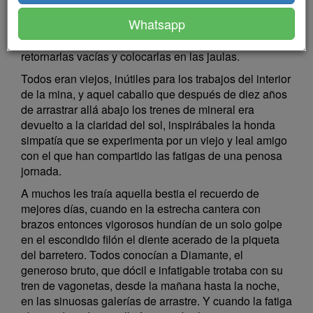
acontecimiento no muy frecuente, había agrupado
Whatsapp
alrededor del pique a los obreros que volcaban las
carretillas en la cancha y a los encargados de
retornarlas vacías y colocarlas en las jaulas.
Todos eran viejos, inútiles para los trabajos del interior
de la mina, y aquel caballo que después de diez años
de arrastrar allá abajo los trenes de mineral era
devuelto a la claridad del sol, inspirábales la honda
simpatía que se experimenta por un viejo y leal amigo
con el que han compartido las fatigas de una penosa
jornada.
A muchos les traía aquella bestia el recuerdo de
mejores días, cuando en la estrecha cantera con
brazos entonces vigorosos hundían de un solo golpe
en el escondido filón el diente acerado de la piqueta
del barretero. Todos conocían a Diamante, el
generoso bruto, que dócil e infatigable trotaba con su
tren de vagonetas, desde la mañana hasta la noche,
en las sinuosas galerías de arrastre. Y cuando la fatiga