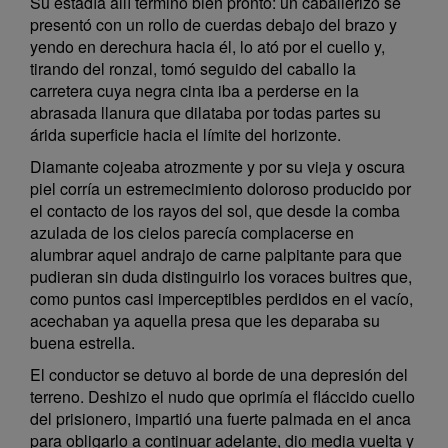
Su estadía allí terminó bien pronto: un caballerizo se
presentó con un rollo de cuerdas debajo del brazo y
yendo en derechura hacia él, lo ató por el cuello y,
tirando del ronzal, tomó seguido del caballo la
carretera cuya negra cinta iba a perderse en la
abrasada llanura que dilataba por todas partes su
árida superficie hacia el límite del horizonte.
Diamante cojeaba atrozmente y por su vieja y oscura
piel corría un estremecimiento doloroso producido por
el contacto de los rayos del sol, que desde la comba
azulada de los cielos parecía complacerse en
alumbrar aquel andrajo de carne palpitante para que
pudieran sin duda distinguirlo los voraces buitres que,
como puntos casi imperceptibles perdidos en el vacío,
acechaban ya aquella presa que les deparaba su
buena estrella.
El conductor se detuvo al borde de una depresión del
terreno. Deshizo el nudo que oprimía el fláccido cuello
del prisionero, impartió una fuerte palmada en el anca
para obligarlo a continuar adelante, dio media vuelta y