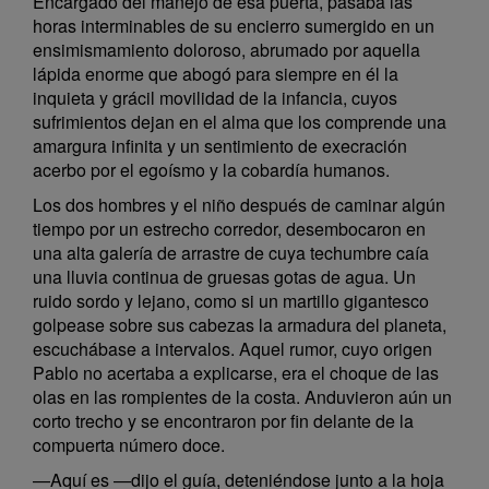
Encargado del manejo de esa puerta, pasaba las
horas interminables de su encierro sumergido en un
ensimismamiento doloroso, abrumado por aquella
lápida enorme que abogó para siempre en él la
inquieta y grácil movilidad de la infancia, cuyos
sufrimientos dejan en el alma que los comprende una
amargura infinita y un sentimiento de execración
acerbo por el egoísmo y la cobardía humanos.
Los dos hombres y el niño después de caminar algún
tiempo por un estrecho corredor, desembocaron en
una alta galería de arrastre de cuya techumbre caía
una lluvia continua de gruesas gotas de agua. Un
ruido sordo y lejano, como si un martillo gigantesco
golpease sobre sus cabezas la armadura del planeta,
escuchábase a intervalos. Aquel rumor, cuyo origen
Pablo no acertaba a explicarse, era el choque de las
olas en las rompientes de la costa. Anduvieron aún un
corto trecho y se encontraron por fin delante de la
compuerta número doce.
—Aquí es —dijo el guía, deteniéndose junto a la hoja