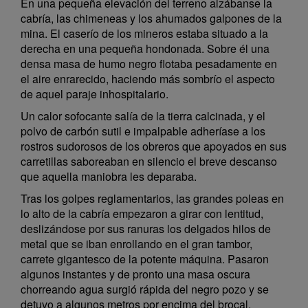
En una pequeña elevación del terreno alzábanse la
cabría, las chimeneas y los ahumados galpones de la
mina. El caserío de los mineros estaba situado a la
derecha en una pequeña hondonada. Sobre él una
densa masa de humo negro flotaba pesadamente en
el aire enrarecido, haciendo más sombrío el aspecto
de aquel paraje inhospitalario.
Un calor sofocante salía de la tierra calcinada, y el
polvo de carbón sutil e impalpable adheríase a los
rostros sudorosos de los obreros que apoyados en sus
carretillas saboreaban en silencio el breve descanso
que aquella maniobra les deparaba.
Tras los golpes reglamentarios, las grandes poleas en
lo alto de la cabría empezaron a girar con lentitud,
deslizándose por sus ranuras los delgados hilos de
metal que se iban enrollando en el gran tambor,
carrete gigantesco de la potente máquina. Pasaron
algunos instantes y de pronto una masa oscura
chorreando agua surgió rápida del negro pozo y se
detuvo a algunos metros por encima del brocal.