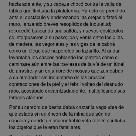
hacia adelante, y su cabeza chocó contra la valla de
tablas que limitaba la plataforma. Pareció sorprendido
ante el obstáculo y enderezando las orejas olfateó el
muro, lanzando breves resoplidos de inquietud;
retrocedió buscando una salida, y nuevos obstáculos
se interpusieron a su paso; iba y venía entre las pilas
de madera, las vagonetas y las vigas de la cabría
como un ciego que ha perdido su lazarillo. Al andar
levantaba los cascos doblando los jarretes como si
caminase aún entre las traviesas de la vía de un túnel
de arrastre; y un enjambre de moscas que zumbaban
a su alrededor sin inquietarse de las bruscas
contracciones de la piel y el febril volteo del desnudo
rabo, acosábalo encarnizadamente, multiplicando sus
feroces ataques.
Por su cerebro de bestia debía cruzar la vaga idea de
que estaba en un rincón de la mina que aún no
conocía y donde un impenetrable velo rojo le ocultaba
los objetos que le eran familiares.