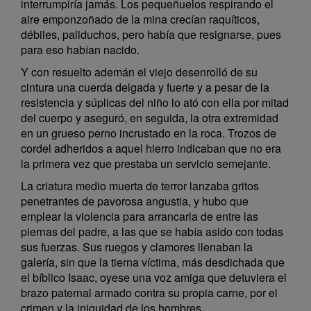
interrumpiría jamás. Los pequeñuelos respirando el
aire emponzoñado de la mina crecían raquíticos,
débiles, paliduchos, pero había que resignarse, pues
para eso habían nacido.
Y con resuelto ademán el viejo desenrolló de su
cintura una cuerda delgada y fuerte y a pesar de la
resistencia y súplicas del niño lo ató con ella por mitad
del cuerpo y aseguró, en seguida, la otra extremidad
en un grueso perno incrustado en la roca. Trozos de
cordel adheridos a aquel hierro indicaban que no era
la primera vez que prestaba un servicio semejante.
La criatura medio muerta de terror lanzaba gritos
penetrantes de pavorosa angustia, y hubo que
emplear la violencia para arrancarla de entre las
piernas del padre, a las que se había asido con todas
sus fuerzas. Sus ruegos y clamores llenaban la
galería, sin que la tierna víctima, más desdichada que
el bíblico Isaac, oyese una voz amiga que detuviera el
brazo paternal armado contra su propia carne, por el
crimen y la iniquidad de los hombres.