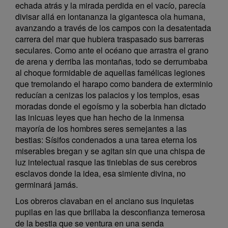
echada atrás y la mirada perdida en el vacío, parecía
divisar allá en lontananza la gigantesca ola humana,
avanzando a través de los campos con la desatentada
carrera del mar que hubiera traspasado sus barreras
seculares. Como ante el océano que arrastra el grano
de arena y derriba las montañas, todo se derrumbaba
al choque formidable de aquellas famélicas legiones
que tremolando el harapo como bandera de exterminio
reducían a cenizas los palacios y los templos, esas
moradas donde el egoísmo y la soberbia han dictado
las inicuas leyes que han hecho de la inmensa
mayoría de los hombres seres semejantes a las
bestias: Sísifos condenados a una tarea eterna los
miserables bregan y se agitan sin que una chispa de
luz intelectual rasque las tinieblas de sus cerebros
esclavos donde la idea, esa simiente divina, no
germinará jamás.
Los obreros clavaban en el anciano sus inquietas
pupilas en las que brillaba la desconfianza temerosa
de la bestia que se ventura en una senda