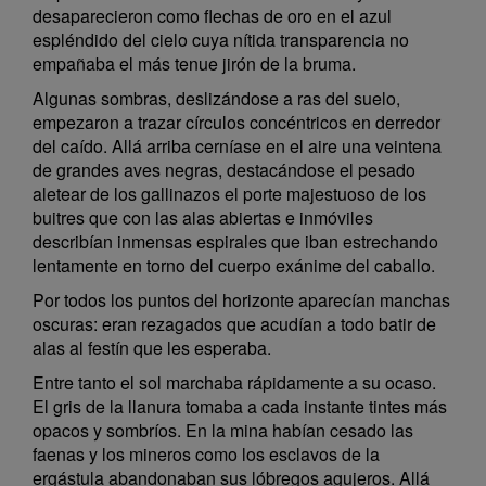
desaparecieron como flechas de oro en el azul
espléndido del cielo cuya nítida transparencia no
empañaba el más tenue jirón de la bruma.
Algunas sombras, deslizándose a ras del suelo,
empezaron a trazar círculos concéntricos en derredor
del caído. Allá arriba cerníase en el aire una veintena
de grandes aves negras, destacándose el pesado
aletear de los gallinazos el porte majestuoso de los
buitres que con las alas abiertas e inmóviles
describían inmensas espirales que iban estrechando
lentamente en torno del cuerpo exánime del caballo.
Por todos los puntos del horizonte aparecían manchas
oscuras: eran rezagados que acudían a todo batir de
alas al festín que les esperaba.
Entre tanto el sol marchaba rápidamente a su ocaso.
El gris de la llanura tomaba a cada instante tintes más
opacos y sombríos. En la mina habían cesado las
faenas y los mineros como los esclavos de la
ergástula abandonaban sus lóbregos agujeros. Allá