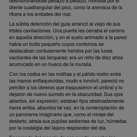
desmoronándose pedazo a pedazo, mordida por el
diente cuadrangular del pico, como la arenisca de la
ribera a los embates del mar.
La súbita detención del guía arrancó al viejo de sus
tristes cavilaciones. Una puerta les cerraba el camino
en aquella dirección, y en el suelo arrimado a la pared
había un bulto pequeño cuyos contornos se
destacaban confusamente heridos por las luces
vacilantes de las lámparas: era un niño de diez años
acurrucado en un hueco de la muralla.
Con los codos en las rodillas y el pálido rostro entre
las manos enflaquecidas, mudo e inmóvil, pareció no
percibir a los obreros que traspusieron el umbral y lo
dejaron de nuevo sumido en la obscuridad. Sus ojos
abiertos, sin expresión, estaban fijos obstinadamente
hacia arriba, absortos tal vez, en la contemplación de
un panorama imaginario que, como el miraje del
desierto, atraía sus pupilas sedientas de luz, húmedas
por la nostalgia del lejano resplandor del día.