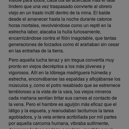
lindero que una vez traspasado convierte al obrero
viejo en un trasto inútil dentro de la mina. El balde
desde el amanecer hasta la noche durante catorce
horas mortales, revolviéndose como un reptil en la
estrecha labor, atacaba la hulla furiosamente,
encarnizándose contra el filón inagotable, que tantas
generaciones de forzados como él arañaban sin cesar
en las entrañas de la tierra.
Pero aquella lucha tenaz y sin tregua convertía muy
pronto en viejos decrépitos a los más jóvenes y
vigorosos. Allí en la lóbrega madriguera húmeda y
estrecha, encorvábanse las espaldas y aflojábanse los
músculos y, como el potro resabiado que se estremece
tembloroso a la vista de la vara, los viejos mineros
cada mañana sentían tiritar sus carnes al contacto de
la vena. Pero el hambre es aguijón más eficaz que el
látigo y la espuela, y reanudaban taciturnos la tarea
agobiadora, y la veta entera acribillada por mil partes
por aquella carcoma humana, vibraba sutilmente,