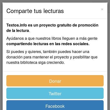
textos.info
Navega
×
Comparte tus lecturas
Sub Terra
Textos.info es un proyecto gratuito de promoción
de la lectura
.
Baldomero Lillo
Ayúdanos a que nuestros libros lleguen a más gente
compartiendo lecturas en las redes sociales.
Cuentos
,
Colección
Si puedes y quieres, también puedes hacer una
donación para mantener el proyecto y posibilitar que
nuestra biblioteca siga creciendo.
Índice
Donar
Twitter
Los inválidos
Facebook
La extracción de un caballo en la mina,