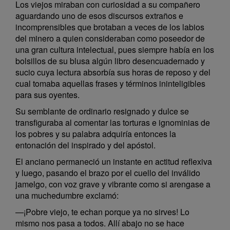
Los viejos miraban con curiosidad a su compañero
aguardando uno de esos discursos extraños e
incomprensibles que brotaban a veces de los labios
del minero a quien consideraban como poseedor de
una gran cultura intelectual, pues siempre había en los
bolsillos de su blusa algún libro desencuadernado y
sucio cuya lectura absorbía sus horas de reposo y del
cual tomaba aquellas frases y términos ininteligibles
para sus oyentes.
Su semblante de ordinario resignado y dulce se
transfiguraba al comentar las torturas e ignominias de
los pobres y su palabra adquiría entonces la
entonación del inspirado y del apóstol.
El anciano permaneció un instante en actitud reflexiva
y luego, pasando el brazo por el cuello del inválido
jamelgo, con voz grave y vibrante como si arengase a
una muchedumbre exclamó:
—¡Pobre viejo, te echan porque ya no sirves! Lo
mismo nos pasa a todos. Allí abajo no se hace