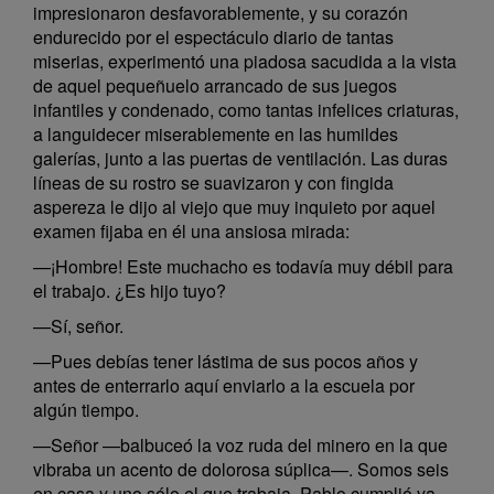
impresionaron desfavorablemente, y su corazón
endurecido por el espectáculo diario de tantas
miserias, experimentó una piadosa sacudida a la vista
de aquel pequeñuelo arrancado de sus juegos
infantiles y condenado, como tantas infelices criaturas,
a languidecer miserablemente en las humildes
galerías, junto a las puertas de ventilación. Las duras
líneas de su rostro se suavizaron y con fingida
aspereza le dijo al viejo que muy inquieto por aquel
examen fijaba en él una ansiosa mirada:
—¡Hombre! Este muchacho es todavía muy débil para
el trabajo. ¿Es hijo tuyo?
—Sí, señor.
—Pues debías tener lástima de sus pocos años y
antes de enterrarlo aquí enviarlo a la escuela por
algún tiempo.
—Señor —balbuceó la voz ruda del minero en la que
vibraba un acento de dolorosa súplica—. Somos seis
en casa y uno sólo el que trabaja, Pablo cumplió ya