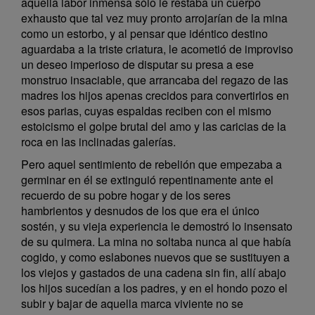
aquella labor inmensa sólo le restaba un cuerpo
exhausto que tal vez muy pronto arrojarían de la mina
como un estorbo, y al pensar que idéntico destino
aguardaba a la triste criatura, le acometió de improviso
un deseo imperioso de disputar su presa a ese
monstruo insaciable, que arrancaba del regazo de las
madres los hijos apenas crecidos para convertirlos en
esos parias, cuyas espaldas reciben con el mismo
estoicismo el golpe brutal del amo y las caricias de la
roca en las inclinadas galerías.
Pero aquel sentimiento de rebelión que empezaba a
germinar en él se extinguió repentinamente ante el
recuerdo de su pobre hogar y de los seres
hambrientos y desnudos de los que era el único
sostén, y su vieja experiencia le demostró lo insensato
de su quimera. La mina no soltaba nunca al que había
cogido, y como eslabones nuevos que se sustituyen a
los viejos y gastados de una cadena sin fin, allí abajo
los hijos sucedían a los padres, y en el hondo pozo el
subir y bajar de aquella marca viviente no se