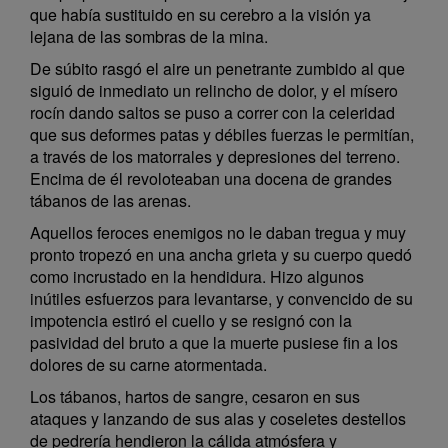
que había sustituido en su cerebro a la visión ya
lejana de las sombras de la mina.
De súbito rasgó el aire un penetrante zumbido al que
siguió de inmediato un relincho de dolor, y el mísero
rocín dando saltos se puso a correr con la celeridad
que sus deformes patas y débiles fuerzas le permitían,
a través de los matorrales y depresiones del terreno.
Encima de él revoloteaban una docena de grandes
tábanos de las arenas.
Aquellos feroces enemigos no le daban tregua y muy
pronto tropezó en una ancha grieta y su cuerpo quedó
como incrustado en la hendidura. Hizo algunos
inútiles esfuerzos para levantarse, y convencido de su
impotencia estiró el cuello y se resignó con la
pasividad del bruto a que la muerte pusiese fin a los
dolores de su carne atormentada.
Los tábanos, hartos de sangre, cesaron en sus
ataques y lanzando de sus alas y coseletes destellos
de pedrería hendieron la cálida atmósfera y