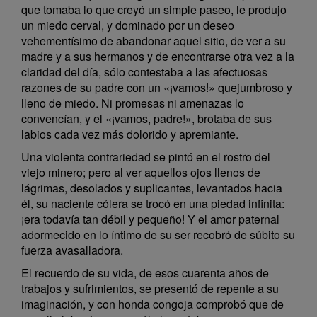
que tomaba lo que creyó un simple paseo, le produjo
un miedo cerval, y dominado por un deseo
vehementísimo de abandonar aquel sitio, de ver a su
madre y a sus hermanos y de encontrarse otra vez a la
claridad del día, sólo contestaba a las afectuosas
razones de su padre con un «¡vamos!» quejumbroso y
lleno de miedo. Ni promesas ni amenazas lo
convencían, y el «¡vamos, padre!», brotaba de sus
labios cada vez más dolorido y apremiante.
Una violenta contrariedad se pintó en el rostro del
viejo minero; pero al ver aquellos ojos llenos de
lágrimas, desolados y suplicantes, levantados hacia
él, su naciente cólera se trocó en una piedad infinita:
¡era todavía tan débil y pequeño! Y el amor paternal
adormecido en lo íntimo de su ser recobró de súbito su
fuerza avasalladora.
El recuerdo de su vida, de esos cuarenta años de
trabajos y sufrimientos, se presentó de repente a su
imaginación, y con honda congoja comprobó que de