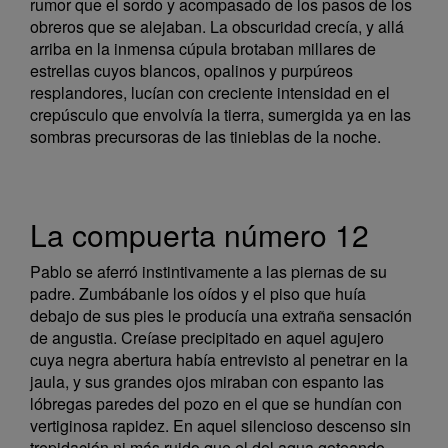
rumor que el sordo y acompasado de los pasos de los
obreros que se alejaban. La obscuridad crecía, y allá
arriba en la inmensa cúpula brotaban millares de
estrellas cuyos blancos, opalinos y purpúreos
resplandores, lucían con creciente intensidad en el
crepúsculo que envolvía la tierra, sumergida ya en las
sombras precursoras de las tinieblas de la noche.
La compuerta número 12
Pablo se aferró instintivamente a las piernas de su
padre. Zumbábanle los oídos y el piso que huía
debajo de sus pies le producía una extraña sensación
de angustia. Creíase precipitado en aquel agujero
cuya negra abertura había entrevisto al penetrar en la
jaula, y sus grandes ojos miraban con espanto las
lóbregas paredes del pozo en el que se hundían con
vertiginosa rapidez. En aquel silencioso descenso sin
trepidación ni más ruido que el del agua goteando