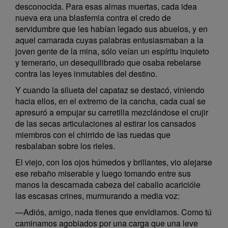
desconocida. Para esas almas muertas, cada idea
nueva era una blasfemia contra el credo de
servidumbre que les habían legado sus abuelos, y en
aquel camarada cuyas palabras entusiasmaban a la
joven gente de la mina, sólo veían un espíritu inquieto
y temerario, un desequilibrado que osaba rebelarse
contra las leyes inmutables del destino.
Y cuando la silueta del capataz se destacó, viniendo
hacia ellos, en el extremo de la cancha, cada cual se
apresuró a empujar su carretilla mezclándose el crujir
de las secas articulaciones al estirar los cansados
miembros con el chirrido de las ruedas que
resbalaban sobre los rieles.
El viejo, con los ojos húmedos y brillantes, vio alejarse
ese rebaño miserable y luego tomando entre sus
manos la descarnada cabeza del caballo acaricióle
las escasas crines, murmurando a media voz:
—Adiós, amigo, nada tienes que envidiarnos. Como tú
caminamos agobiados por una carga que una leve