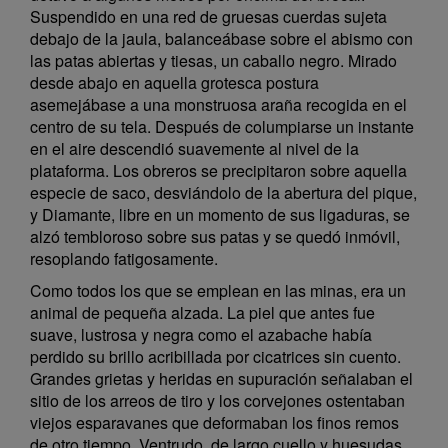
Suspendido en una red de gruesas cuerdas sujeta
debajo de la jaula, balanceábase sobre el abismo con
las patas abiertas y tiesas, un caballo negro. Mirado
desde abajo en aquella grotesca postura
asemejábase a una monstruosa araña recogida en el
centro de su tela. Después de columpiarse un instante
en el aire descendió suavemente al nivel de la
plataforma. Los obreros se precipitaron sobre aquella
especie de saco, desviándolo de la abertura del pique,
y Diamante, libre en un momento de sus ligaduras, se
alzó tembloroso sobre sus patas y se quedó inmóvil,
resoplando fatigosamente.
Como todos los que se emplean en las minas, era un
animal de pequeña alzada. La piel que antes fue
suave, lustrosa y negra como el azabache había
perdido su brillo acribillada por cicatrices sin cuento.
Grandes grietas y heridas en supuración señalaban el
sitio de los arreos de tiro y los corvejones ostentaban
viejos esparavanes que deformaban los finos remos
de otro tiempo. Ventrudo, de largo cuello y huesudas