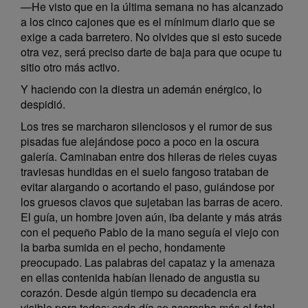
—He visto que en la última semana no has alcanzado
a los cinco cajones que es el mínimum diario que se
exige a cada barretero. No olvides que si esto sucede
otra vez, será preciso darte de baja para que ocupe tu
sitio otro más activo.
Y haciendo con la diestra un ademán enérgico, lo
despidió.
Los tres se marcharon silenciosos y el rumor de sus
pisadas fue alejándose poco a poco en la oscura
galería. Caminaban entre dos hileras de rieles cuyas
traviesas hundidas en el suelo fangoso trataban de
evitar alargando o acortando el paso, guiándose por
los gruesos clavos que sujetaban las barras de acero.
El guía, un hombre joven aún, iba delante y más atrás
con el pequeño Pablo de la mano seguía el viejo con
la barba sumida en el pecho, hondamente
preocupado. Las palabras del capataz y la amenaza
en ellas contenida habían llenado de angustia su
corazón. Desde algún tiempo su decadencia era
visible para todos; cada día se acercaba más el fatal