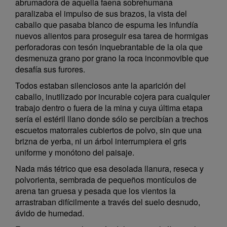
abrumadora de aquella faena sobrehumana
paralizaba el impulso de sus brazos, la vista del
caballo que pasaba blanco de espuma les infundía
nuevos alientos para proseguir esa tarea de hormigas
perforadoras con tesón inquebrantable de la ola que
desmenuza grano por grano la roca inconmovible que
desafía sus furores.
Todos estaban silenciosos ante la aparición del
caballo, inutilizado por incurable cojera para cualquier
trabajo dentro o fuera de la mina y cuya última etapa
sería el estéril llano donde sólo se percibían a trechos
escuetos matorrales cubiertos de polvo, sin que una
brizna de yerba, ni un árbol interrumpiera el gris
uniforme y monótono del paisaje.
Nada más tétrico que esa desolada llanura, reseca y
polvorienta, sembrada de pequeños montículos de
arena tan gruesa y pesada que los vientos la
arrastraban difícilmente a través del suelo desnudo,
ávido de humedad.