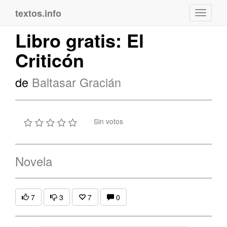
textos.info
Navega
Libro gratis: El
Criticón
de
Baltasar Gracián
Sin votos
Novela
7
3
7
0