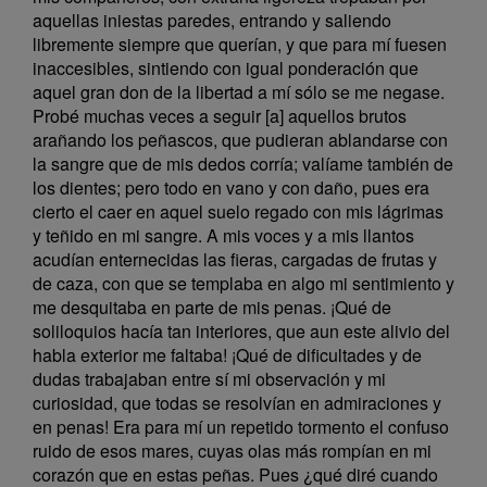
aquellas iniestas paredes, entrando y saliendo
libremente siempre que querían, y que para mí fuesen
inaccesibles, sintiendo con igual ponderación que
aquel gran don de la libertad a mí sólo se me negase.
Probé muchas veces a seguir [a] aquellos brutos
arañando los peñascos, que pudieran ablandarse con
la sangre que de mis dedos corría; valíame también de
los dientes; pero todo en vano y con daño, pues era
cierto el caer en aquel suelo regado con mis lágrimas
y teñido en mi sangre. A mis voces y a mis llantos
acudían enternecidas las fieras, cargadas de frutas y
de caza, con que se templaba en algo mi sentimiento y
me desquitaba en parte de mis penas. ¡Qué de
soliloquios hacía tan interiores, que aun este alivio del
habla exterior me faltaba! ¡Qué de dificultades y de
dudas trabajaban entre sí mi observación y mi
curiosidad, que todas se resolvían en admiraciones y
en penas! Era para mí un repetido tormento el confuso
ruido de esos mares, cuyas olas más rompían en mi
corazón que en estas peñas. Pues ¿qué diré cuando