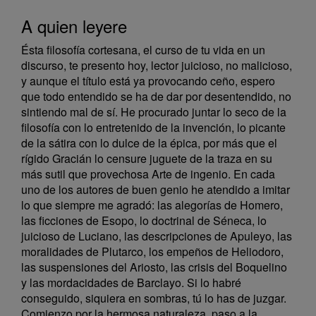
A quien leyere
Ésta filosofía cortesana, el curso de tu vida en un
discurso, te presento hoy, lector juicioso, no malicioso,
y aunque el título está ya provocando ceño, espero
que todo entendido se ha de dar por desentendido, no
sintiendo mal de sí. He procurado juntar lo seco de la
filosofía con lo entretenido de la invención, lo picante
de la sátira con lo dulce de la épica, por más que el
rígido Gracián lo censure juguete de la traza en su
más sutil que provechosa Arte de ingenio. En cada
uno de los autores de buen genio he atendido a imitar
lo que siempre me agradó: las alegorías de Homero,
las ficciones de Esopo, lo doctrinal de Séneca, lo
juicioso de Luciano, las descripciones de Apuleyo, las
moralidades de Plutarco, los empeños de Heliodoro,
las suspensiones del Ariosto, las crisis del Boquelino
y las mordacidades de Barclayo. Si lo habré
conseguido, siquiera en sombras, tú lo has de juzgar.
Comienzo por la hermosa naturaleza, paso a la