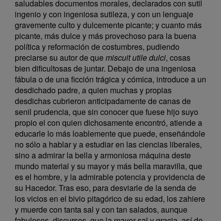
saludables documentos morales, declarados con sutil
ingenio y con ingeniosa sutileza, y con un lenguaje
gravemente culto y dulcemente picante; y cuanto más
picante, más dulce y más provechoso para la buena
política y reformación de costumbres, pudiendo
preciarse su autor de que
miscuit utile dulci
, cosas
bien dificultosas de juntar. Debajo de una ingeniosa
fábula o de una ficción trágica y cómica, introduce a un
desdichado padre, a quien muchas y propias
desdichas cubrieron anticipadamente de canas de
senil prudencia, que sin conocer que fuese hijo suyo
propio el con quien dichosamente encontró, atiende a
educarle lo más loablemente que puede, enseñándole
no sólo a hablar y a estudiar en las ciencias liberales,
sino a admirar la bella y armoniosa máquina deste
mundo material y su mayor y más bella maravilla, que
es el hombre, y la admirable potencia y providencia de
su Hacedor. Tras eso, para desviarle de la senda de
los vicios en el bivio pitagórico de su edad, los zahiere
y muerde con tanta sal y con tan salados, aunque
fabulosos, discursos, que la mayor sal y gracia, así de