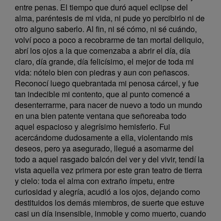
entre penas. El tiempo que duró aquel eclipse del
alma, paréntesis de mi vida, ni pude yo percibirlo ni de
otro alguno saberlo. Al fin, ni sé cómo, ni sé cuándo,
volví poco a poco a recobrarme de tan mortal deliquio,
abrí los ojos a la que comenzaba a abrir el día, día
claro, día grande, día felicísimo, el mejor de toda mi
vida: nótelo bien con piedras y aun con peñascos.
Reconocí luego quebrantada mi penosa cárcel, y fue
tan indecible mi contento, que al punto comencé a
desenterrarme, para nacer de nuevo a todo un mundo
en una bien patente ventana que señoreaba todo
aquel espacioso y alegrísimo hemisferio. Fui
acercándome dudosamente a ella, violentando mis
deseos, pero ya asegurado, llegué a asomarme del
todo a aquel rasgado balcón del ver y del vivir, tendí la
vista aquella vez primera por este gran teatro de tierra
y cielo: toda el alma con extraño ímpetu, entre
curiosidad y alegría, acudió a los ojos, dejando como
destituidos los demás miembros, de suerte que estuve
casi un día insensible, inmoble y como muerto, cuando