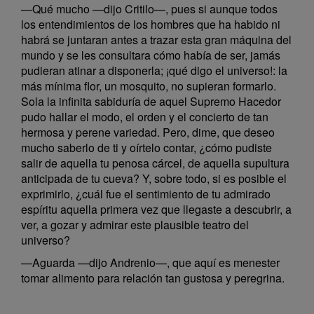
—Qué mucho —dijo Critilo—, pues si aunque todos
los entendimientos de los hombres que ha habido ni
habrá se juntaran antes a trazar esta gran máquina del
mundo y se les consultara cómo había de ser, jamás
pudieran atinar a disponerla; ¡qué digo el universo!: la
más mínima flor, un mosquito, no supieran formarlo.
Sola la infinita sabiduría de aquel Supremo Hacedor
pudo hallar el modo, el orden y el concierto de tan
hermosa y perene variedad. Pero, dime, que deseo
mucho saberlo de ti y oírtelo contar, ¿cómo pudiste
salir de aquella tu penosa cárcel, de aquella supultura
anticipada de tu cueva? Y, sobre todo, si es posible el
exprimirlo, ¿cuál fue el sentimiento de tu admirado
espíritu aquella primera vez que llegaste a descubrir, a
ver, a gozar y admirar este plausible teatro del
universo?
—Aguarda —dijo Andrenio—, que aquí es menester
tomar alimento para relación tan gustosa y peregrina.