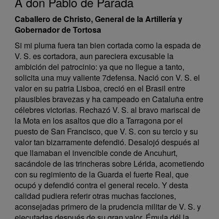
A don Pablo de Parada
Caballero de Christo, General de la Artillería y
Gobernador de Tortosa
Si mi pluma fuera tan bien cortada como la espada de
V. S. es cortadora, aun pareciera excusable la
ambición del patrocinio: ya que no llegue a tanto,
solicita una muy valiente 7defensa. Nació con V. S. el
valor en su patria Lisboa, creció en el Brasil entre
plausibles bravezas y ha campeado en Cataluña entre
célebres victorias. Rechazó V. S. al bravo mariscal de
la Mota en los asaltos que dio a Tarragona por el
puesto de San Francisco, que V. S. con su tercio y su
valor tan bizarramente defendió. Desalojó después al
que llamaban el invencible conde de Ancuhurt,
sacándole de las trincheras sobre Lérida, acometiendo
con su regimiento de la Guarda el fuerte Real, que
ocupó y defendió contra el general recelo. Y desta
calidad pudiera referir otras muchas facciones,
aconsejadas primero de la prudencia militar de V. S. y
ejecutadas después de su gran valor. Émula dél la