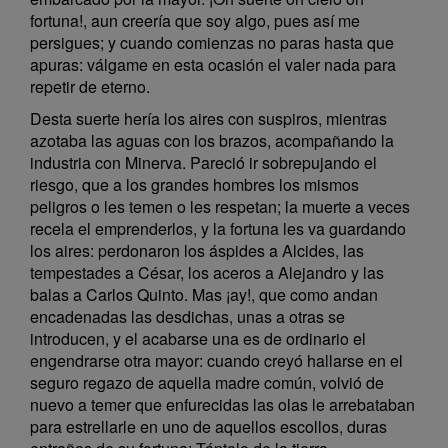
fortuna!, aun creería que soy algo, pues así me
persigues; y cuando comienzas no paras hasta que
apuras: válgame en esta ocasión el valer nada para
repetir de eterno.
Desta suerte hería los aires con suspiros, mientras
azotaba las aguas con los brazos, acompañando la
industria con Minerva. Pareció ir sobrepujando el
riesgo, que a los grandes hombres los mismos
peligros o les temen o les respetan; la muerte a veces
recela el emprenderlos, y la fortuna les va guardando
los aires: perdonaron los áspides a Alcides, las
tempestades a César, los aceros a Alejandro y las
balas a Carlos Quinto. Mas ¡ay!, que como andan
encadenadas las desdichas, unas a otras se
introducen, y el acabarse una es de ordinario el
engendrarse otra mayor: cuando creyó hallarse en el
seguro regazo de aquella madre común, volvió de
nuevo a temer que enfurecidas las olas le arrebataban
para estrellarle en uno de aquellos escollos, duras