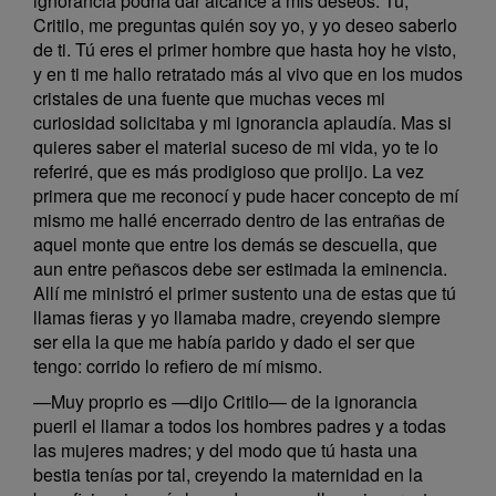
ignorancia podría dar alcance a mis deseos. Tú,
Critilo, me preguntas quién soy yo, y yo deseo saberlo
de ti. Tú eres el primer hombre que hasta hoy he visto,
y en ti me hallo retratado más al vivo que en los mudos
cristales de una fuente que muchas veces mi
curiosidad solicitaba y mi ignorancia aplaudía. Mas si
quieres saber el material suceso de mi vida, yo te lo
referiré, que es más prodigioso que prolijo. La vez
primera que me reconocí y pude hacer concepto de mí
mismo me hallé encerrado dentro de las entrañas de
aquel monte que entre los demás se descuella, que
aun entre peñascos debe ser estimada la eminencia.
Allí me ministró el primer sustento una de estas que tú
llamas fieras y yo llamaba madre, creyendo siempre
ser ella la que me había parido y dado el ser que
tengo: corrido lo refiero de mí mismo.
—Muy proprio es —dijo Critilo— de la ignorancia
pueril el llamar a todos los hombres padres y a todas
las mujeres madres; y del modo que tú hasta una
bestia tenías por tal, creyendo la maternidad en la