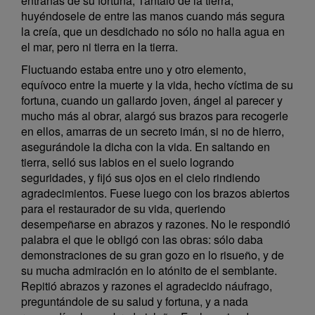
entrañas de su fortuna; Tántalo de la tierra,
huyéndosele de entre las manos cuando más segura
la creía, que un desdichado no sólo no halla agua en
el mar, pero ni tierra en la tierra.
Fluctuando estaba entre uno y otro elemento,
equívoco entre la muerte y la vida, hecho víctima de su
fortuna, cuando un gallardo joven, ángel al parecer y
mucho más al obrar, alargó sus brazos para recogerle
en ellos, amarras de un secreto imán, si no de hierro,
asegurándole la dicha con la vida. En saltando en
tierra, selló sus labios en el suelo logrando
seguridades, y fijó sus ojos en el cielo rindiendo
agradecimientos. Fuese luego con los brazos abiertos
para el restaurador de su vida, queriendo
desempeñarse en abrazos y razones. No le respondió
palabra el que le obligó con las obras: sólo daba
demonstraciones de su gran gozo en lo risueño, y de
su mucha admiración en lo atónito de el semblante.
Repitió abrazos y razones el agradecido náufrago,
preguntándole de su salud y fortuna, y a nada