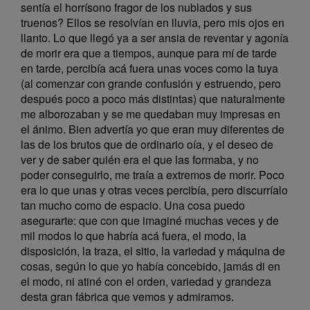
sentía el horrísono fragor de los nublados y sus
truenos? Ellos se resolvían en lluvia, pero mis ojos en
llanto. Lo que llegó ya a ser ansia de reventar y agonía
de morir era que a tiempos, aunque para mí de tarde
en tarde, percibía acá fuera unas voces como la tuya
(al comenzar con grande confusión y estruendo, pero
después poco a poco más distintas) que naturalmente
me alborozaban y se me quedaban muy impresas en
el ánimo. Bien advertía yo que eran muy diferentes de
las de los brutos que de ordinario oía, y el deseo de
ver y de saber quién era el que las formaba, y no
poder conseguirlo, me traía a extremos de morir. Poco
era lo que unas y otras veces percibía, pero discurríalo
tan mucho como de espacio. Una cosa puedo
asegurarte: que con que imaginé muchas veces y de
mil modos lo que habría acá fuera, el modo, la
disposición, la traza, el sitio, la variedad y máquina de
cosas, según lo que yo había concebido, jamás di en
el modo, ni atiné con el orden, variedad y grandeza
desta gran fábrica que vemos y admiramos.