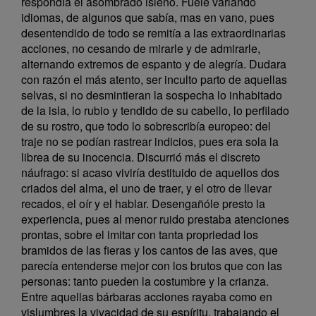
respondía el asombrado isleño. Fuele variando
idiomas, de algunos que sabía, mas en vano, pues
desentendido de todo se remitía a las extraordinarias
acciones, no cesando de mirarle y de admirarle,
alternando extremos de espanto y de alegría. Dudara
con razón el más atento, ser inculto parto de aquellas
selvas, si no desmintieran la sospecha lo inhabitado
de la isla, lo rubio y tendido de su cabello, lo perfilado
de su rostro, que todo lo sobrescribía europeo: del
traje no se podían rastrear indicios, pues era sola la
librea de su inocencia. Discurrió más el discreto
náufrago: si acaso viviría destituido de aquellos dos
criados del alma, el uno de traer, y el otro de llevar
recados, el oír y el hablar. Desengañóle presto la
experiencia, pues al menor ruido prestaba atenciones
prontas, sobre el imitar con tanta propriedad los
bramidos de las fieras y los cantos de las aves, que
parecía entenderse mejor con los brutos que con las
personas: tanto pueden la costumbre y la crianza.
Entre aquellas bárbaras acciones rayaba como en
vislumbres la vivacidad de su espíritu, trabajando el