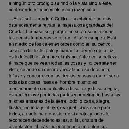
a ningún otro prodigio se rindió la vista sino a éste,
confesándole inaccesible y con razón sólo.
—Es el sol —ponderó Critilo— la criatura que más
ostentosamente retrata la majestuosa grandeza del
Criador. Llámase sol, porque en su presencia todas
las demás lumbreras se retiran: él sólo campea. Está
en medio de los celestes orbes como en su centro,
corazón del lucimiento y manantial perene de la luz;
es indefectible, siempre el mismo, único en la belleza,
él hace que se vean todas las cosas y no permite ser
visto, celando su decoro y recatando su decencia;
influye y concurre con las demás causas a dar el ser a
todas las cosas, hasta el hombre mismo; es
afectadamente comunicativo de su luz y de su alegría,
esparciéndose por todas partes y penetrando hasta las
mismas entrañas de la tierra; todo lo baña, alegra,
ilustra, fecunda y influye; es igual, pues nace para
todos, a nadie ha menester de sí abajo, y todos le
reconocen dependencias: es, al fin, criatura de
ostentación, el más luciente espejo en quien las