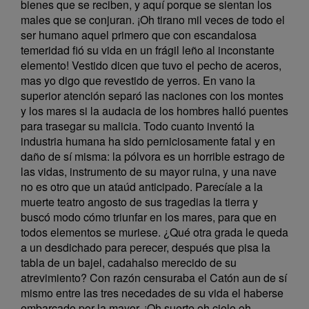
bienes que se reciben, y aquí porque se sientan los
males que se conjuran. ¡Oh tirano mil veces de todo el
ser humano aquel primero que con escandalosa
temeridad fió su vida en un frágil leño al inconstante
elemento! Vestido dicen que tuvo el pecho de aceros,
mas yo digo que revestido de yerros. En vano la
superior atención separó las naciones con los montes
y los mares si la audacia de los hombres halló puentes
para trasegar su malicia. Todo cuanto inventó la
industria humana ha sido perniciosamente fatal y en
daño de sí misma: la pólvora es un horrible estrago de
las vidas, instrumento de su mayor ruina, y una nave
no es otro que un ataúd anticipado. Parecíale a la
muerte teatro angosto de sus tragedias la tierra y
buscó modo cómo triunfar en los mares, para que en
todos elementos se muriese. ¿Qué otra grada le queda
a un desdichado para perecer, después que pisa la
tabla de un bajel, cadahalso merecido de su
atrevimiento? Con razón censuraba el Catón aun de sí
mismo entre las tres necedades de su vida el haberse
embarcado por la mayor. ¡Oh suerte oh cielo oh