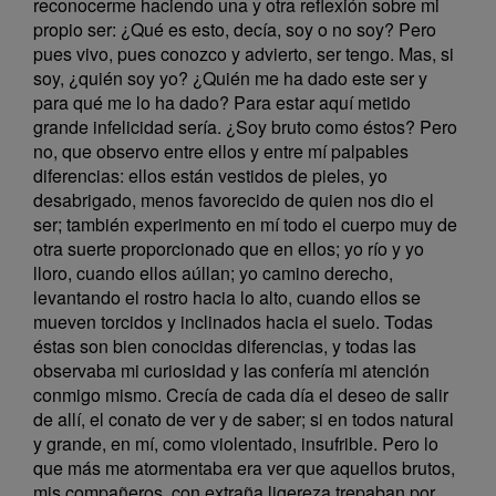
reconocerme haciendo una y otra reflexión sobre mi
propio ser: ¿Qué es esto, decía, soy o no soy? Pero
pues vivo, pues conozco y advierto, ser tengo. Mas, si
soy, ¿quién soy yo? ¿Quién me ha dado este ser y
para qué me lo ha dado? Para estar aquí metido
grande infelicidad sería. ¿Soy bruto como éstos? Pero
no, que observo entre ellos y entre mí palpables
diferencias: ellos están vestidos de pieles, yo
desabrigado, menos favorecido de quien nos dio el
ser; también experimento en mí todo el cuerpo muy de
otra suerte proporcionado que en ellos; yo río y yo
lloro, cuando ellos aúllan; yo camino derecho,
levantando el rostro hacia lo alto, cuando ellos se
mueven torcidos y inclinados hacia el suelo. Todas
éstas son bien conocidas diferencias, y todas las
observaba mi curiosidad y las confería mi atención
conmigo mismo. Crecía de cada día el deseo de salir
de allí, el conato de ver y de saber; si en todos natural
y grande, en mí, como violentado, insufrible. Pero lo
que más me atormentaba era ver que aquellos brutos,
mis compañeros, con extraña ligereza trepaban por