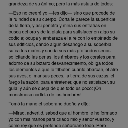
grandeza de su ánimo; pero la más astuta de todos:
—Eso no creeré yo —les dijo— sino que procede de
la ruindad de su cuerpo. Corta le parece la superficie
de la tierra, y así penetra y mina sus entrañas en
busca del oro y de la plata para satisfacer en algo su
codicia; ocupa y embaraza el aire con lo empinado de
sus edificios, dando algún desahogo a su soberbia;
surca los mares y sonda sus más profundos senos
solicitando las perlas, los ámbares y los corales para
adorno de su bizarro desvanecimiento, obliga todos
los elementos a que le tributen cuanto abarcan, el aire
sus aves, el mar sus peces, la tierra de sus cazas, el
fuego la sazón, para entretener, que no satisfacer, su
gula; y aún se queja de que todo es poco: ¡Oh
monstruosa codicia de los hombres!
Tomó la mano el soberano dueño y dijo:
—Mirad, advertid, sabed que al hombre le he formado
yo con mis manos para criado mío y señor vuestro, y
como rey que es pretende señorearlo todo. Pero