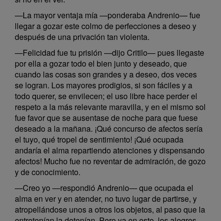
—La mayor ventaja mía —ponderaba Andrenio— fue
llegar a gozar este colmo de perfecciones a deseo y
después de una privación tan violenta.
—Felicidad fue tu prisión —dijo Critilo— pues llegaste
por ella a gozar todo el bien junto y deseado, que
cuando las cosas son grandes y a deseo, dos veces
se logran. Los mayores prodigios, si son fáciles y a
todo querer, se envilecen; el uso libre hace perder el
respeto a la más relevante maravilla, y en el mismo sol
fue favor que se ausentase de noche para que fuese
deseado a la mañana. ¡Qué concurso de afectos sería
el tuyo, qué tropel de sentimiento! ¡Qué ocupada
andaría el alma repartiendo atenciones y dispensando
afectos! Mucho fue no reventar de admiración, de gozo
y de conocimiento.
—Creo yo —respondió Andrenio— que ocupada el
alma en ver y en atender, no tuvo lugar de partirse, y
atropellándose unos a otros los objetos, al paso que la
entretenían la detenían. Pero ya en esto, los alegres