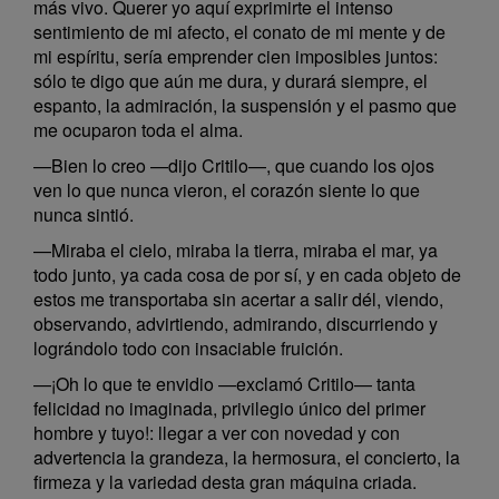
más vivo. Querer yo aquí exprimirte el intenso
sentimiento de mi afecto, el conato de mi mente y de
mi espíritu, sería emprender cien imposibles juntos:
sólo te digo que aún me dura, y durará siempre, el
espanto, la admiración, la suspensión y el pasmo que
me ocuparon toda el alma.
—Bien lo creo —dijo Critilo—, que cuando los ojos
ven lo que nunca vieron, el corazón siente lo que
nunca sintió.
—Miraba el cielo, miraba la tierra, miraba el mar, ya
todo junto, ya cada cosa de por sí, y en cada objeto de
estos me transportaba sin acertar a salir dél, viendo,
observando, advirtiendo, admirando, discurriendo y
lográndolo todo con insaciable fruición.
—¡Oh lo que te envidio —exclamó Critilo— tanta
felicidad no imaginada, privilegio único del primer
hombre y tuyo!: llegar a ver con novedad y con
advertencia la grandeza, la hermosura, el concierto, la
firmeza y la variedad desta gran máquina criada.