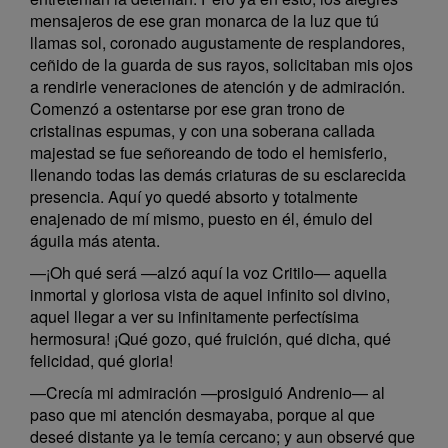
mensajeros de ese gran monarca de la luz que tú
llamas sol, coronado augustamente de resplandores,
ceñido de la guarda de sus rayos, solicitaban mis ojos
a rendirle veneraciones de atención y de admiración.
Comenzó a ostentarse por ese gran trono de
cristalinas espumas, y con una soberana callada
majestad se fue señoreando de todo el hemisferio,
llenando todas las demás criaturas de su esclarecida
presencia. Aquí yo quedé absorto y totalmente
enajenado de mí mismo, puesto en él, émulo del
águila más atenta.
—¡Oh qué será —alzó aquí la voz Critilo— aquella
inmortal y gloriosa vista de aquel infinito sol divino,
aquel llegar a ver su infinitamente perfectísima
hermosura! ¡Qué gozo, qué fruición, qué dicha, qué
felicidad, qué gloria!
—Crecía mi admiración —prosiguió Andrenio— al
paso que mi atención desmayaba, porque al que
deseé distante ya le temía cercano; y aun observé que