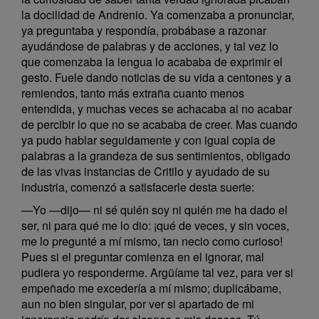
la docilidad de Andrenio. Ya comenzaba a pronunciar,
ya preguntaba y respondía, probábase a razonar
ayudándose de palabras y de acciones, y tal vez lo
que comenzaba la lengua lo acababa de exprimir el
gesto. Fuele dando noticias de su vida a centones y a
remiendos, tanto más extraña cuanto menos
entendida, y muchas veces se achacaba al no acabar
de percibir lo que no se acababa de creer. Mas cuando
ya pudo hablar seguidamente y con igual copia de
palabras a la grandeza de sus sentimientos, obligado
de las vivas instancias de Critilo y ayudado de su
industria, comenzó a satisfacerle desta suerte:
—Yo —dijo— ni sé quién soy ni quién me ha dado el
ser, ni para qué me lo dio: ¡qué de veces, y sin voces,
me lo pregunté a mí mismo, tan necio como curioso!
Pues si el preguntar comienza en el ignorar, mal
pudiera yo responderme. Argüíame tal vez, para ver si
empeñado me excedería a mí mismo; duplicábame,
aun no bien singular, por ver si apartado de mi