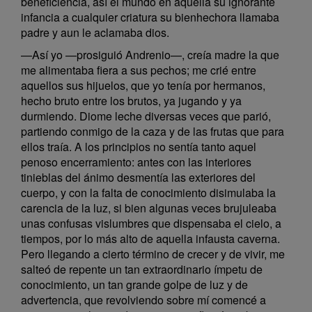
beneficiencia, así el mundo en aquella su ignorante
infancia a cualquier criatura su bienhechora llamaba
padre y aun le aclamaba dios.
—Así yo —prosiguió Andrenio—, creía madre la que
me alimentaba fiera a sus pechos; me crié entre
aquellos sus hijuelos, que yo tenía por hermanos,
hecho bruto entre los brutos, ya jugando y ya
durmiendo. Diome leche diversas veces que parió,
partiendo conmigo de la caza y de las frutas que para
ellos traía. A los principios no sentía tanto aquel
penoso encerramiento: antes con las interiores
tinieblas del ánimo desmentía las exteriores del
cuerpo, y con la falta de conocimiento disimulaba la
carencia de la luz, si bien algunas veces brujuleaba
unas confusas vislumbres que dispensaba el cielo, a
tiempos, por lo más alto de aquella infausta caverna.
Pero llegando a cierto término de crecer y de vivir, me
salteó de repente un tan extraordinario ímpetu de
conocimiento, un tan grande golpe de luz y de
advertencia, que revolviendo sobre mí comencé a