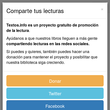
textos.info
Navega
×
Comparte tus lecturas
El Criticón
Textos.info es un proyecto gratuito de promoción
de la lectura
.
Baltasar Gracián
Ayúdanos a que nuestros libros lleguen a más gente
compartiendo lecturas en las redes sociales.
Novela
Si puedes y quieres, también puedes hacer una
donación para mantener el proyecto y posibilitar que
nuestra biblioteca siga creciendo.
Índice
Donar
Twitter
Primera parte: En la
primavera de la niñez y en el
Facebook