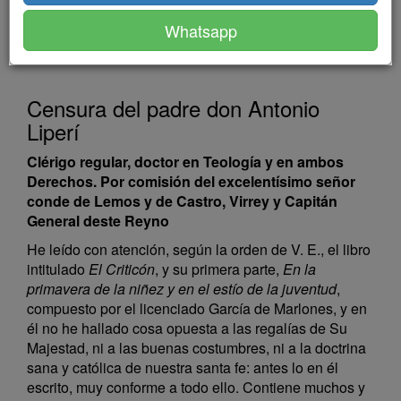
estío de la juventud
Whatsapp
Censura del padre don Antonio
Liperí
Clérigo regular, doctor en Teología y en ambos
Derechos. Por comisión del excelentísimo señor
conde de Lemos y de Castro, Virrey y Capitán
General deste Reyno
He leído con atención, según la orden de V. E., el libro
intitulado
El Criticón
, y su primera parte,
En la
primavera de la niñez y en el estío de la juventud
,
compuesto por el licenciado García de Marlones, y en
él no he hallado cosa opuesta a las regalías de Su
Majestad, ni a las buenas costumbres, ni a la doctrina
sana y católica de nuestra santa fe: antes lo en él
escrito, muy conforme a todo ello. Contiene muchos y