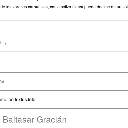
o de los voraces carbunclos, como soliza (si así puede decirse de un so
bsy
.
ón.
arse
en textos.info.
 Baltasar Gracián