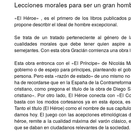
Lecciones morales para ser un gran hom
«El Héroe» , es el primero de los libros publicados p
propone describir el ideal de hombre excepcional.
Se trata de un tratado perteneciente al género de l
cualidades morales que debe tener quien aspire a
semejantes. Con esta obra Gracián comienza una obra in
Esta obra entronca con el «El Príncipe» de Nicolás 
gobierno o de espejo para príncipes, planteando el gobi
persona. Pero esta «razón de estado» de uno mismo no ll
ha de recordarse que en la España de la Contrarreforma
cristiano, como pregona el título de la obra de Diego S
cristiano». Por otro lado, El Héroe conecta con «El C
basta con los modos cortesanos ya en esta época, es n
Tanto el título (El Héroe) como el nombre de sus capítulo
damos hoy. El juego con las acepciones etimológicas de
héroe, remite a la cualidad máxima del varón clásico, e
que se daban en ciudadanos relevantes de la sociedad.