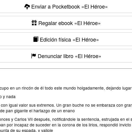
Enviar a Pocketbook
«El Héroe»
Regalar ebook
«El Héroe»
Edición física
«El Héroe»
Denunciar libro
«El Héroe»
 cupo en un rincón de él todo este mundo holgadamente, dejando lugar 
do y nada
re con igual valor sus extremos. Un gran buche no se embaraza con gra
e de pan gigante el hartazgo de un enano
tonces y Carlos VII después, notificándole la sentencia, estrujada en el
aban por incapaz de suceder en la corona de los lirios, respondió invic
punta de su espada, y valiole