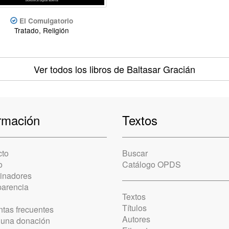
El Comulgatorio
Tratado, Religión
Ver todos los libros
de Baltasar Gracián
rmación
Textos
cto
Buscar
o
Catálogo OPDS
cinadores
parencia
Textos
Títulos
tas frecuentes
Autores
 una donación