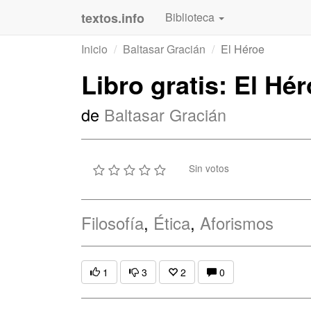
textos.info
Biblioteca
Inicio
Baltasar Gracián
El Héroe
Libro gratis: El Hé
de
Baltasar Gracián
Sin votos
Filosofía
,
Ética
,
Aforismos
1
3
2
0