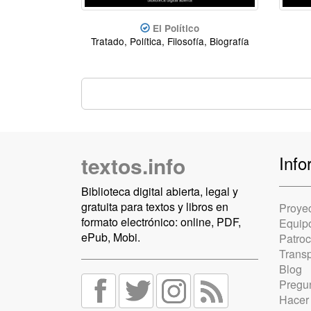
El Político
Tratado, Política, Filosofía, Biografía
textos.info
Info
Biblioteca digital abierta, legal y
gratuita para textos y libros en
Proye
formato electrónico: online, PDF,
Equip
ePub, Mobi.
Patro
Trans
Blog
Pregun
Hacer