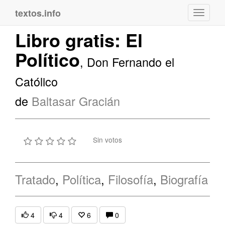
textos.info
Navega
Libro gratis: El
Político
, Don Fernando el
Católico
de
Baltasar Gracián
Sin votos
Tratado
,
Política
,
Filosofía
,
Biografía
4
4
6
0