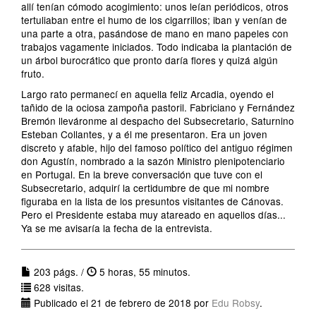
allí tenían cómodo acogimiento: unos leían periódicos, otros
tertuliaban entre el humo de los cigarrillos; iban y venían de
una parte a otra, pasándose de mano en mano papeles con
trabajos vagamente iniciados. Todo indicaba la plantación de
un árbol burocrático que pronto daría flores y quizá algún
fruto.
Largo rato permanecí en aquella feliz Arcadia, oyendo el
tañido de la ociosa zampoña pastoril. Fabriciano y Fernández
Bremón lleváronme al despacho del Subsecretario, Saturnino
Esteban Collantes, y a él me presentaron. Era un joven
discreto y afable, hijo del famoso político del antiguo régimen
don Agustín, nombrado a la sazón Ministro plenipotenciario
en Portugal. En la breve conversación que tuve con el
Subsecretario, adquirí la certidumbre de que mi nombre
figuraba en la lista de los presuntos visitantes de Cánovas.
Pero el Presidente estaba muy atareado en aquellos días...
Ya se me avisaría la fecha de la entrevista.
203 págs. /
5 horas, 55 minutos.
628 visitas.
Publicado el 21 de febrero de 2018 por
Edu Robsy
.