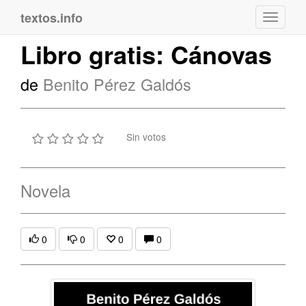
textos.info
Navega
Libro gratis: Cánovas
de
Benito Pérez Galdós
Sin votos
Novela
0
0
0
0