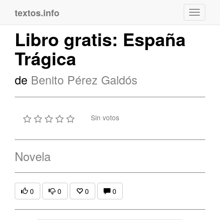
textos.info
Navega
Libro gratis: España
Trágica
de
Benito Pérez Galdós
Sin votos
Novela
0
0
0
0