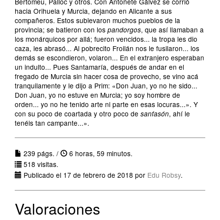
Bertomeu, Palloc y otros. Con Antoñete Gálvez se corrió
hacia Orihuela y Murcia, dejando en Alicante a sus
compañeros. Estos sublevaron muchos pueblos de la
provincia; se batieron con los
, que así llamaban a
pandorgos
los monárquicos por allá; fueron vencidos... la tropa les dio
caza, les abrasó... Al pobrecito Froilán nos le fusilaron... los
demás se escondieron, volaron... En el extranjero esperaban
un indulto... Pues Santamaría, después de andar en el
fregado de Murcia sin hacer cosa de provecho, se vino acá
tranquilamente y le dijo a Prim: «Don Juan, yo no he sido...
Don Juan, yo no estuve en Murcia; yo soy hombre de
orden... yo no he tenido arte ni parte en esas locuras...». Y
con su poco de coartada y otro poco de
, ahí le
sanfasón
tenéis tan campante...».
239 págs. /
6 horas, 59 minutos.
518 visitas.
Publicado el 17 de febrero de 2018 por
Edu Robsy
.
Valoraciones