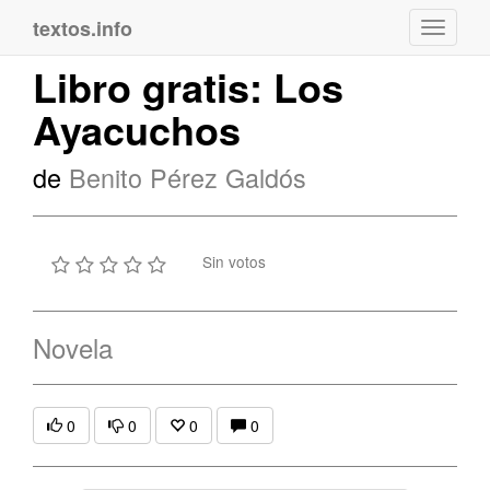
textos.info
Navega
Libro gratis: Los
Ayacuchos
de
Benito Pérez Galdós
Sin votos
Novela
0
0
0
0