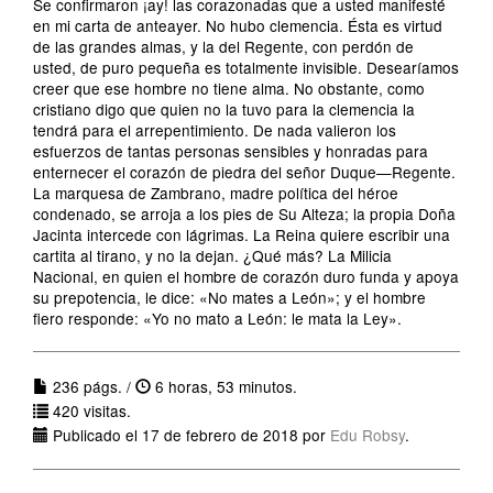
Se confirmaron ¡ay! las corazonadas que a usted manifesté
en mi carta de anteayer. No hubo clemencia. Ésta es virtud
de las grandes almas, y la del Regente, con perdón de
usted, de puro pequeña es totalmente invisible. Desearíamos
creer que ese hombre no tiene alma. No obstante, como
cristiano digo que quien no la tuvo para la clemencia la
tendrá para el arrepentimiento. De nada valieron los
esfuerzos de tantas personas sensibles y honradas para
enternecer el corazón de piedra del señor Duque—Regente.
La marquesa de Zambrano, madre política del héroe
condenado, se arroja a los pies de Su Alteza; la propia Doña
Jacinta intercede con lágrimas. La Reina quiere escribir una
cartita al tirano, y no la dejan. ¿Qué más? La Milicia
Nacional, en quien el hombre de corazón duro funda y apoya
su prepotencia, le dice: «No mates a León»; y el hombre
fiero responde: «Yo no mato a León: le mata la Ley».
236 págs. /
6 horas, 53 minutos.
420 visitas.
Publicado el 17 de febrero de 2018 por
Edu Robsy
.