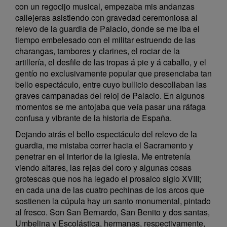
con un regocijo musical, empezaba mis andanzas
callejeras asistiendo con gravedad ceremoniosa al
relevo de la guardia de Palacio, donde se me iba el
tiempo embelesado con el militar estruendo de las
charangas, tambores y clarines, el rociar de la
artillería, el desfile de las tropas á pie y á caballo, y el
gentío no exclusivamente popular que presenciaba tan
bello espectáculo, entre cuyo bullicio descollaban las
graves campanadas del reloj de Palacio. En algunos
momentos se me antojaba que veía pasar una ráfaga
confusa y vibrante de la historia de España.
Dejando atrás el bello espectáculo del relevo de la
guardia, me mistaba correr hacia el Sacramento y
penetrar en el interior de la iglesia. Me entretenía
viendo altares, las rejas del coro y algunas cosas
grotescas que nos ha legado el prosaico siglo XVIII;
en cada una de las cuatro pechinas de los arcos que
sostienen la cúpula hay un santo monumental, pintado
al fresco. Son San Bernardo, San Benito y dos santas,
Umbelina y Escolástica, hermanas, respectivamente,