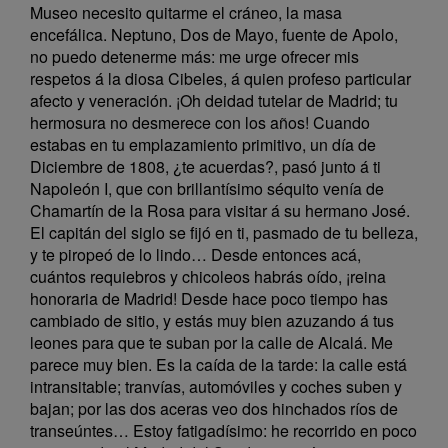
Museo necesito quitarme el cráneo, la masa
encefálica. Neptuno, Dos de Mayo, fuente de Apolo,
no puedo detenerme más: me urge ofrecer mis
respetos á la diosa Cibeles, á quien profeso particular
afecto y veneración. ¡Oh deidad tutelar de Madrid; tu
hermosura no desmerece con los años! Cuando
estabas en tu emplazamiento primitivo, un día de
Diciembre de 1808, ¿te acuerdas?, pasó junto á ti
Napoleón I, que con brillantísimo séquito venía de
Chamartín de la Rosa para visitar á su hermano José.
El capitán del siglo se fijó en ti, pasmado de tu belleza,
y te piropeó de lo lindo… Desde entonces acá,
cuántos requiebros y chicoleos habrás oído, ¡reina
honoraria de Madrid! Desde hace poco tiempo has
cambiado de sitio, y estás muy bien azuzando á tus
leones para que te suban por la calle de Alcalá. Me
parece muy bien. Es la caída de la tarde: la calle está
intransitable; tranvías, automóviles y coches suben y
bajan; por las dos aceras veo dos hinchados ríos de
transeúntes… Estoy fatigadísimo: he recorrido en poco