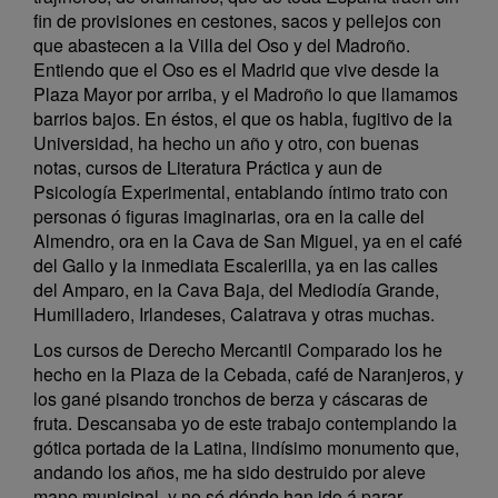
fin de provisiones en cestones, sacos y pellejos con
que abastecen a la Villa del Oso y del Madroño.
Entiendo que el Oso es el Madrid que vive desde la
Plaza Mayor por arriba, y el Madroño lo que llamamos
barrios bajos. En éstos, el que os habla, fugitivo de la
Universidad, ha hecho un año y otro, con buenas
notas, cursos de Literatura Práctica y aun de
Psicología Experimental, entablando íntimo trato con
personas ó figuras imaginarias, ora en la calle del
Almendro, ora en la Cava de San Miguel, ya en el café
del Gallo y la inmediata Escalerilla, ya en las calles
del Amparo, en la Cava Baja, del Mediodía Grande,
Humilladero, Irlandeses, Calatrava y otras muchas.
Los cursos de Derecho Mercantil Comparado los he
hecho en la Plaza de la Cebada, café de Naranjeros, y
los gané pisando tronchos de berza y cáscaras de
fruta. Descansaba yo de este trabajo contemplando la
gótica portada de la Latina, lindísimo monumento que,
andando los años, me ha sido destruido por aleve
mano municipal, y no sé dónde han ido á parar