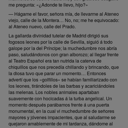
me pregunta: «¿Adonde te llevo, hijo?»
— Hágame el favor, señora mía, de llevarme al Ateneo
viejo, calle de la Montera… No, no; me he equivocado:
al Ateneo nuevo, calle del Prado.
La gallarda divinidad tutelar de Madrid dirigió sus
fogosos leones por la calle de Sevilla, siguió á todo
galope por la del Príncipe; la muchedumbre nos abría
paso, saludándonos con gran alborozo; al llegar frente
al Teatro Español era tan nutrida la caterva de
chiquillos que nos precedía chillando y brincando, que
la diosa tuvo que parar un momento… Entonces
advertí que los «golfillos» se habían familiarizado con
los leones, tirándoles de las barbas y acariciándoles
las melenas. Los nobles animales apartaban
suavemente con hocicadas á la turba angelical. Un
momento después parábamos frente á una puerta
monumental, en la cual vi muchedumbre de señores
mayores y jóvenes impacientes, que al saludarme se
quejaron amablemente de mi tardanza, dándome al