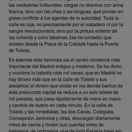
las verduleras furibundas; cargas no diremos con arma
blanca, sino con las uñas y las lenguas, que ponían en
grave conflicto á los agentes de la autoridad. Toda la
calle es roja, no precisamente por el matadero ni por la
sangre revolucionaria, sino por la pintura exterior de
las ochenta y ocho tabernas (las he contado) que
existen desde la Plaza de la Cebada hasta la Puerta
de Toledo.
Es además esta hermosa vía el centro comercial más
importante del Madrid antiguo y moderno. Se ha dicho,
y vosotros lo habréis oído mil veces, que en Madrid no
hay dinero más que en la calle de Toledo y sus
aledaños; el dinero que existe en los demás barrios de
esta presumida capital se reduce a un solo billete de
mil pesetas, que pasa rápidamente de mano en mano
y cambia de dueño en cada minuto. En la calle de
Toledo y las inmediatas, las dos Cavas, Colegiata,
Concepción Jerónima y otras, descargan diariamente
miles de carros y rinden sus cuentas miles de
trajineros, de ordinarios, que de toda España traen sin