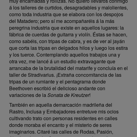
muy encarnadas y rollizas. No quiero llevaros conmigo
á los talleres de curtidos, desagradables y malolientes,
como toda industria que se elabora con los despojos
del Matadero; pero sí me acompañaréis á la más
peregrina industria que existe en aquellos lugares: la
fábrica de cuerdas de guitarra y violín. Éstas se hacen,
como sabéis, con tripas de cabra, y es de ver al jayán
que corta las tripas en delgados hilos y luego los estira
y los tuerce. Contemplando aquellos trabajos una y
otra vez, me lancé á un estudio extravagante que
arrancaba de la brutalidad del matarife y concluía en el
taller de Stradivarius. ¡Extraña concomitancia de las
tripas de un rumiante y el pentagrama donde
Beethoven escribió el delicioso andante con
variaciones de la
Sonata de Kreutzer
!
También en aquella demarcación madrileña del
Rastro, Inclusa y Embajadores entretuve mis ocios
cultivando trato con personas residentes en calles
donde moraba el encanto y el misterio de seres
imaginarios. Citaré las calles de Rodas, Pasión,