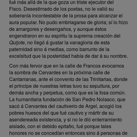
fué más allá de la que goza un triste ejecutor del
Fisco. Desestimado de los poetas, no le valió su
soberanía incontestable de la prosa para alcanzar el
aura popular. No pudo embriagarse de gloria; sí lo hizo
de amargores y desengaños, y aunque éstos
engendraron en su espíritu la suprema creación del
Quijote
, no llegó á gustar la vanagloria de esta
paternidad sino á medias, como barrunto de la
excelsitud que la posteridad había de dar á su nombre.
Con más fervor que en la calle de Francos evocamos
la sombra de Cervantes en la próxima calle de
Cantarranas, ante el convento de las Trinitarias, donde
el príncipe de nuestras letras tuvo su sepultura, por
demás ancha y perpetua, como que es la fosa común.
La humanitaria fundación de San Pedro Nolasco, que
sacó á Cervantes del cautiverio de Argel, acogió los
pobres huesos del que fué cautivo y mártir de su
asendereada existencia, y si no le dió enterramiento
aislado, con el debido epitafio, fué porque tales
honores no se concedían entonces sino á personas de