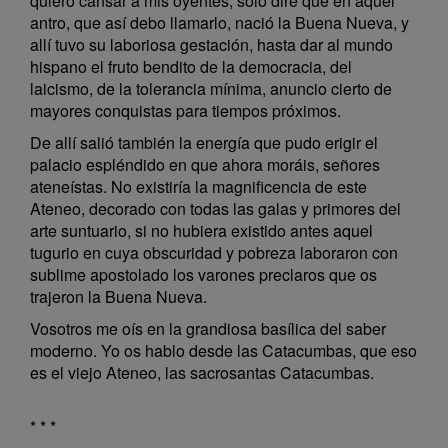
quiero cansar á mis oyentes; sólo diré que en aquel
antro, que así debo llamarlo, nació la Buena Nueva, y
allí tuvo su laboriosa gestación, hasta dar al mundo
hispano el fruto bendito de la democracia, del
laicismo, de la tolerancia mínima, anuncio cierto de
mayores conquistas para tiempos próximos.
De allí salió también la energía que pudo erigir el
palacio espléndido en que ahora moráis, señores
ateneístas. No existiría la magnificencia de este
Ateneo, decorado con todas las galas y primores del
arte suntuario, si no hubiera existido antes aquel
tugurio en cuya obscuridad y pobreza laboraron con
sublime apostolado los varones preclaros que os
trajeron la Buena Nueva.
Vosotros me oís en la grandiosa basílica del saber
moderno. Yo os hablo desde las Catacumbas, que eso
es el viejo Ateneo, las sacrosantas Catacumbas.
* * *