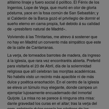
altísimo linaje y fuero social ó político. El Fénix de los
Ingenios, Lope de Vega, que murió en olor de gloria
póstuma, yace en la fosa común de San Sebastián; y
si Calderón de la Barca gozó el privilegio de dormir el
sueño eterno en cama propia, fué debido á su calidad
de «presbítero natural de Madrid».
Volviendo á las Trinitarias, me atrevo á sostener que
no hay en Madrid un convento más simpático que este
de la calle de Cantarranas.
La verja, de torneados barrotes de madera, da ingreso
á la iglesia, que rara vez encontraréis abierta. Preferid
para visitarla el 23 de Abril, día de la solemnidad
religiosa que allí celebran las monjitas académicas.
No habéis visto un recinto más apacible ni de más
dulce y poética ensoñación. En el centro de la iglesia
se eleva un túmulo muy elegante, donde campea un
ejemplar lujosamente encuadernado del inmortal
Quijote. La misa no se parece á ninguna otra misa:
danle gravedad los curas en el altar; tras la verja del
coro, préstanle dulce poesía los cánticos de las