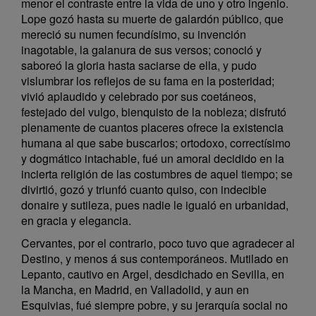
menor el contraste entre la vida de uno y otro ingenio.
Lope gozó hasta su muerte de galardón público, que
mereció su numen fecundísimo, su invención
inagotable, la galanura de sus versos; conoció y
saboreó la gloria hasta saciarse de ella, y pudo
vislumbrar los reflejos de su fama en la posteridad;
vivió aplaudido y celebrado por sus coetáneos,
festejado del vulgo, bienquisto de la nobleza; disfrutó
plenamente de cuantos placeres ofrece la existencia
humana al que sabe buscarlos; ortodoxo, correctísimo
y dogmático intachable, fué un amoral decidido en la
incierta religión de las costumbres de aquel tiempo; se
divirtió, gozó y triunfó cuanto quiso, con indecible
donaire y sutileza, pues nadie le igualó en urbanidad,
en gracia y elegancia.
Cervantes, por el contrario, poco tuvo que agradecer al
Destino, y menos á sus contemporáneos. Mutilado en
Lepanto, cautivo en Argel, desdichado en Sevilla, en
la Mancha, en Madrid, en Valladolid, y aun en
Esquivias, fué siempre pobre, y su jerarquía social no