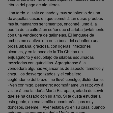
tributo del pago de alquileres…
Una tardo, al salir cansado y muy soñoliento de una
de aquellas casas en que sometí á tan duras pruebas
mis humanitarios sentimientos, encontré junto á la
puerta de la calle á un señor que charlaba jovialmente
con una vendedora de gallinejas, El lenguaje de
ambos me cautivó: era en la boca del caballero una
prosa urbana, graciosa, con ligeras inflexiones
picantes, y en la boca de la Tía Chiripa un
enjuagatorio y escupitajo de sílabas esquinadas
mezcladas con guindillas. Agregáronse á la
vendedora algunas vejanconas de aspecto famélico y
chiquillos desvergonzados; y el caballero,
cogiéndome del brazo, me llevó consigo, diciéndome:
«Ven conmigo, petimetre: acompáñame un rato; voy á
visitar á una tal doña María Estropajo, criada de servir
que se ha casado con su amo. Si te gusta estudiar á
esta gente, en esa familia encontrarás tipos muy
donosos, créeme.» Ayer estaba yo en su casa, cuando
entraron los padres de doña María, que son