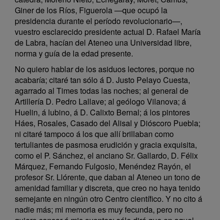
Giner de los Ríos, Figuerola —que ocupó la
presidencia durante el período revolucionario—,
vuestro esclarecido presidente actual D. Rafael María
de Labra, hacían del Ateneo una Universidad libre,
norma y guía de la edad presente.
No quiero hablar de los asiduos lectores, porque no
acabaría; citaré tan sólo á D. Justo Pelayo Cuesta,
agarrado al Times todas las noches; al general de
Artillería D. Pedro Lallave; al geólogo Vilanova; á
Huelin, á lubino, á D. Calixto Bernal; á los pintores
Háes, Rosales, Casado del Alisal y Dióscoro Puebla;
ni citaré tampoco á los que allí brillaban como
tertuliantes de pasmosa erudición y gracia exquisita,
como el P. Sánchez, el anciano Sr. Gallardo, D. Félix
Márquez, Fernando Fulgosio, Menéndez Rayón, el
profesor Sr. Llórente, que daban al Ateneo un tono de
amenidad familiar y discreta, que creo no haya tenido
semejante en ningún otro Centro científico. Y no cito á
nadie más; mi memoria es muy fecunda, pero no