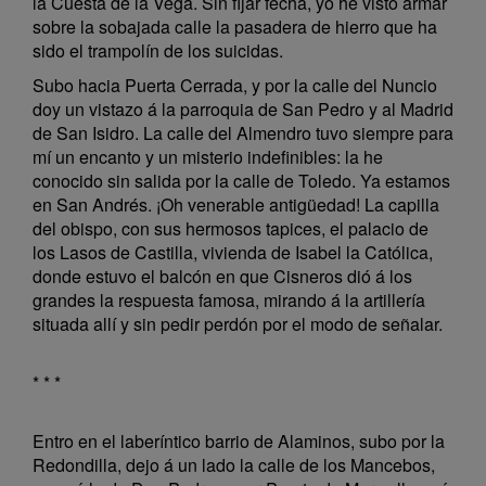
la Cuesta de la Vega. Sin fijar fecha, yo he visto armar
sobre la sobajada calle la pasadera de hierro que ha
sido el trampolín de los suicidas.
Subo hacia Puerta Cerrada, y por la calle del Nuncio
doy un vistazo á la parroquia de San Pedro y al Madrid
de San Isidro. La calle del Almendro tuvo siempre para
mí un encanto y un misterio indefinibles: la he
conocido sin salida por la calle de Toledo. Ya estamos
en San Andrés. ¡Oh venerable antigüedad! La capilla
del obispo, con sus hermosos tapices, el palacio de
los Lasos de Castilla, vivienda de Isabel la Católica,
donde estuvo el balcón en que Cisneros dió á los
grandes la respuesta famosa, mirando á la artillería
situada allí y sin pedir perdón por el modo de señalar.
* * *
Entro en el laberíntico barrio de Alaminos, subo por la
Redondilla, dejo á un lado la calle de los Mancebos,