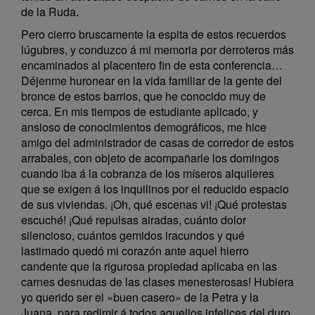
de la Ruda.
Pero cierro bruscamente la espita de estos recuerdos
lúgubres, y conduzco á mi memoria por derroteros más
encaminados al placentero fin de esta conferencia…
Déjenme huronear en la vida familiar de la gente del
bronce de estos barrios, que he conocido muy de
cerca. En mis tiempos de estudiante aplicado, y
ansioso de conocimientos demográficos, me hice
amigo del administrador de casas de corredor de estos
arrabales, con objeto de acompañarle los domingos
cuando iba á la cobranza de los míseros alquileres
que se exigen á los inquilinos por el reducido espacio
de sus viviendas. ¡Oh, qué escenas vi! ¡Qué protestas
escuché! ¡Qué repulsas airadas, cuánto dolor
silencioso, cuántos gemidos iracundos y qué
lastimado quedó mi corazón ante aquel hierro
candente que la rigurosa propiedad aplicaba en las
carnes desnudas de las clases menesterosas! Hubiera
yo querido ser el «buen casero» de la Petra y la
Juana, para redimir á todos aquellos infelices del duro