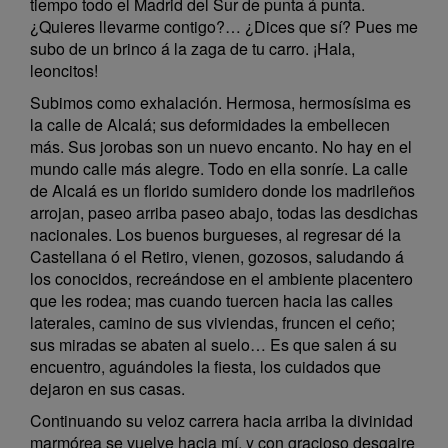
tiempo todo el Madrid del Sur de punta á punta.
¿Quieres llevarme contigo?… ¿Dices que sí? Pues me
subo de un brinco á la zaga de tu carro. ¡Hala,
leoncitos!
Subimos como exhalación. Hermosa, hermosísima es
la calle de Alcalá; sus deformidades la embellecen
más. Sus jorobas son un nuevo encanto. No hay en el
mundo calle más alegre. Todo en ella sonríe. La calle
de Alcalá es un florido sumidero donde los madrileños
arrojan, paseo arriba paseo abajo, todas las desdichas
nacionales. Los buenos burgueses, al regresar dé la
Castellana ó el Retiro, vienen, gozosos, saludando á
los conocidos, recreándose en el ambiente placentero
que les rodea; mas cuando tuercen hacia las calles
laterales, camino de sus viviendas, fruncen el ceño;
sus miradas se abaten al suelo… Es que salen á su
encuentro, aguándoles la fiesta, los cuidados que
dejaron en sus casas.
Continuando su veloz carrera hacia arriba la divinidad
marmórea se vuelve hacia mí, y con gracioso desgaire