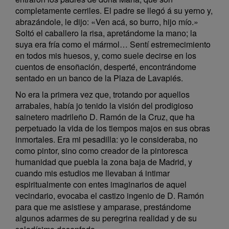
completamente cerriles. El padre se llegó á su yerno y,
abrazándole, le dijo: «Ven acá, so burro, hijo mío.»
Soltó el caballero la risa, apretándome la mano; la
suya era fría como el mármol… Sentí estremecimiento
en todos mis huesos, y, como suele decirse en los
cuentos de ensoñación, desperté, encontrándome
sentado en un banco de la Plaza de Lavapiés.
No era la primera vez que, trotando por aquellos
arrabales, había jo tenido la visión del prodigioso
sainetero madrileño D. Ramón de la Cruz, que ha
perpetuado la vida de los tiempos majos en sus obras
inmortales. Era mi pesadilla: yo le consideraba, no
como pintor, sino como creador de la pintoresca
humanidad que puebla la zona baja de Madrid, y
cuando mis estudios me llevaban á intimar
espiritualmente con entes imaginarios de aquel
vecindario, evocaba el castizo ingenio de D. Ramón
para que me asistiese y amparase, prestándome
algunos adarmes de su peregrina realidad y de su