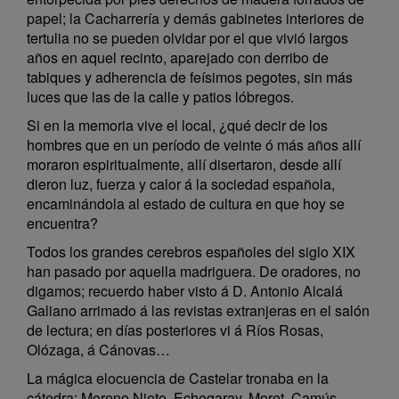
papel; la Cacharrería y demás gabinetes interiores de
tertulia no se pueden olvidar por el que vivió largos
años en aquel recinto, aparejado con derribo de
tabiques y adherencia de feísimos pegotes, sin más
luces que las de la calle y patios lóbregos.
Si en la memoria vive el local, ¿qué decir de los
hombres que en un período de veinte ó más años allí
moraron espiritualmente, allí disertaron, desde allí
dieron luz, fuerza y calor á la sociedad española,
encaminándola al estado de cultura en que hoy se
encuentra?
Todos los grandes cerebros españoles del siglo XIX
han pasado por aquella madriguera. De oradores, no
digamos; recuerdo haber visto á D. Antonio Alcalá
Galiano arrimado á las revistas extranjeras en el salón
de lectura; en días posteriores vi á Ríos Rosas,
Olózaga, á Cánovas…
La mágica elocuencia de Castelar tronaba en la
cátedra; Moreno Nieto, Echegaray, Moret, Camús,