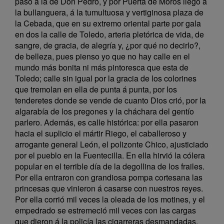
paso á la de Don Pedro, y por Puerta de Moros llego á
la bullanguera, á la tumultuosa y vertiginosa plaza de
la Cebada, que en su extremo oriental parte por gala
en dos la calle de Toledo, arteria pletórica de vida, de
sangre, de gracia, de alegría y, ¿por qué no decirlo?,
de belleza, pues pienso yo que no hay calle en el
mundo más bonita ni más pintoresca que esta de
Toledo; calle sin igual por la gracia de los colorines
que tremolan en ella de punta á punta, por los
tenderetes donde se vende de cuanto Dios crió, por la
algarabía de los pregones y la cháchara del gentío
parlero. Además, es calle histórica: por ella pasaron
hacia el suplicio el mártir Riego, el caballeroso y
arrogante general León, el polizonte Chico, ajusticiado
por el pueblo en la Fuentecilla. En ella hirvió la cólera
popular en el terrible día de la degollina de los frailes.
Por ella entraron con grandiosa pompa cortesana las
princesas que vinieron á casarse con nuestros reyes.
Por ella corrió mil veces la oleada de los motines, y el
empedrado se estremeció mil veces con las cargas
que dieron á la policía las cigarreras desmandadas,