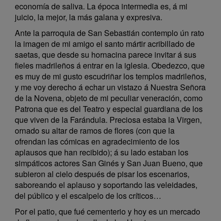
economía de saliva. La época intermedia es, á mi
juicio, la mejor, la más galana y expresiva.
Ante la parroquia de San Sebastián contemplo ún rato
la imagen de mi amigo el santo mártir acribillado de
saetas, que desde su hornacina parece invitar á sus
fieles madrileños á entrar en la iglesia. Obedezco, que
es muy de mi gusto escudriñar los templos madrileños,
y me voy derecho á echar un vistazo á Nuestra Señora
de la Novena, objeto de mi peculiar veneración, como
Patrona que es del Teatro y especial guardiana de los
que viven de la Farándula. Preciosa estaba la Virgen,
ornado su altar de ramos de flores (con que la
ofrendan las cómicas en agradecimiento de los
aplausos que han recibido); á su lado estaban los
simpáticos actores San Ginés y San Juan Bueno, que
subieron al cielo después de pisar los escenarios,
saboreando el aplauso y soportando las veleidades,
del público y el escalpelo de los críticos…
Por el patio, que fué cementerio y hoy es un mercado