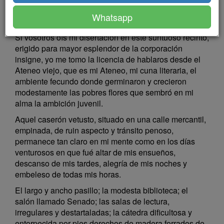
lozana cuanto más vieja, y siempre atisbadora y
Whatsapp
charlatana.
Si vosotros oís mi disertación en este suntuoso recinto,
erigido para mayor esplendor de la corporación
insigne, yo me tomo la licencia de hablaros desde el
Ateneo viejo, que es mi Ateneo, mi cuna literaria, el
ambiente fecundo donde germinaron y crecieron
modestamente las pobres flores que sembró en mi
alma la ambición juvenil.
Aquel caserón vetusto, situado en una calle mercantil,
empinada, de ruin aspecto y tránsito penoso,
permanece tan claro en mi mente como en los días
venturosos en que fué altar de mis ensueños,
descanso de mis tardes, alegría de mis noches y
embeleso de todas mis horas.
El largo y ancho pasillo; la modesta biblioteca; el
salón llamado Senado; las salas de lectura,
irregulares y destartaladas; la cátedra dificultosa y
entorpecida por pies derechos de madera forrados de