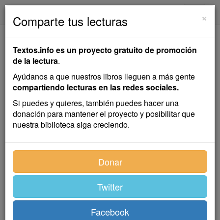
textos.info
Navega
×
Comparte tus lecturas
Madrid
Textos.info es un proyecto gratuito de promoción
de la lectura
.
Benito Pérez Galdós
Ayúdanos a que nuestros libros lleguen a más gente
compartiendo lecturas en las redes sociales.
Conferencia
Si puedes y quieres, también puedes hacer una
donación para mantener el proyecto y posibilitar que
nuestra biblioteca siga creciendo.
¡Oh Madrid! ¡Oh corte! ¡Oh confusión y regocijo de las
Españas!… La conferencia que me encargasteis,
señores y amigos, llega á vuestros oídos con retraso
Donar
de seis á ocho lustros, porque el triste conferenciante
que habéis elegido para esta solemnidad no puede
Twitter
hablaros de lo que ve, sino de lo que vió; y en él se da
el caso singular de que la Voluntad y la Inteligencia,
ambas rendidas al cansancio, se inhiben totalmente,
Facebook
traspasando sus funciones á la Memoria, tanto más