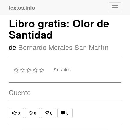
textos.info
Navega
Libro gratis: Olor de
Santidad
de
Bernardo Morales San Martín
Sin votos
Cuento
0
0
0
0