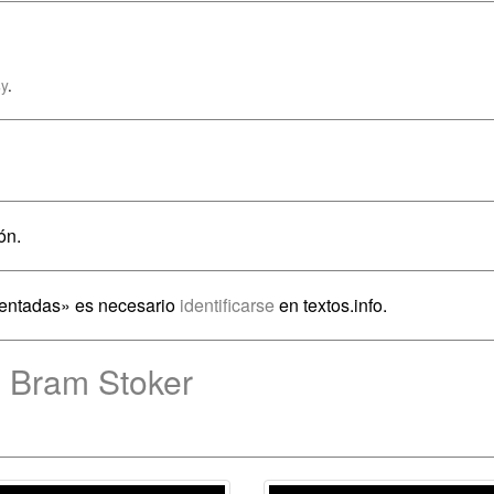
y
.
ón.
rentadas» es necesario
identificarse
en textos.info.
e Bram Stoker