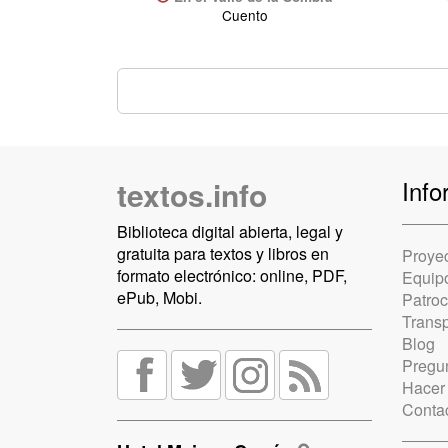
Cuento
textos.info
Info
Biblioteca digital abierta, legal y
gratuita para textos y libros en
Proye
formato electrónico: online, PDF,
Equip
ePub, Mobi.
Patro
Trans
Blog
Pregun
Hacer
Conta