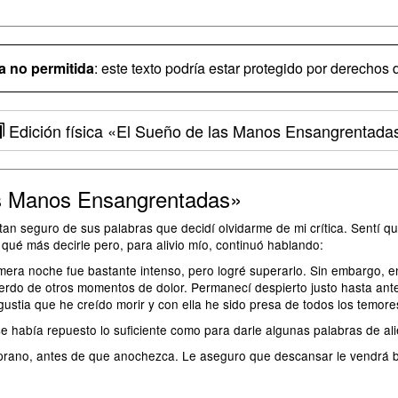
 no permitida
: este texto podría estar protegido por derechos d
Edición física
«El Sueño de las Manos Ensangrentada
as Manos Ensangrentadas»
an seguro de sus palabras que decidí olvidarme de mi crítica. Sentí q
ué más decirle pero, para alivio mío, continuó hablando:
era noche fue bastante intenso, pero logré superarlo. Sin embargo, en l
uerdo de otros momentos de dolor. Permanecí despierto justo hasta an
angustia que he creído morir y con ella he sido presa de todos los tem
e había repuesto lo suficiente como para darle algunas palabras de ali
rano, antes de que anochezca. Le aseguro que descansar le vendrá bie