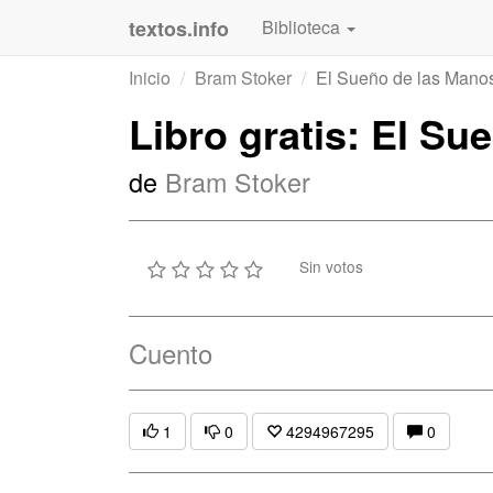
textos.info
Biblioteca
Inicio
Bram Stoker
El Sueño de las Mano
Libro gratis: El S
de
Bram Stoker
Sin votos
Cuento
1
0
4294967295
0