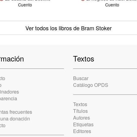
Cuento
Cuento
Ver todos los libros
de Bram Stoker
rmación
Textos
cto
Buscar
o
Catálogo OPDS
cinadores
parencia
Textos
Títulos
tas frecuentes
Autores
 una donación
Etiquetas
cto
Editores