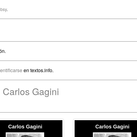
bsy
.
ón.
dentificarse
en textos.info.
 Carlos Gagini