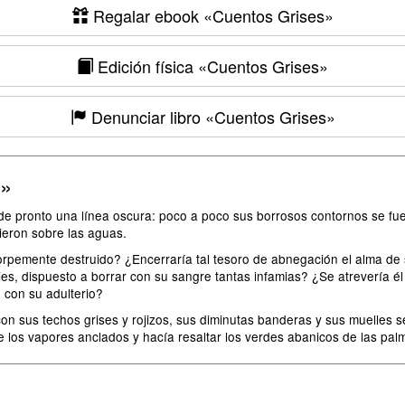
Regalar ebook
«Cuentos Grises»
Edición física
«Cuentos Grises»
Denunciar libro
«Cuentos Grises»
s»
ó de pronto una línea oscura: poco a poco sus borrosos contornos se fue
ieron sobre las aguas.
 torpemente destruido? ¿Encerraría tal tesoro de abnegación el alma de 
es, dispuesto a borrar con su sangre tantas infamias? ¿Se atrevería él
 con su adulterio?
con sus techos grises y rojizos, sus diminutas banderas y sus muelles 
los vapores anclados y hacía resaltar los verdes abanicos de las palme