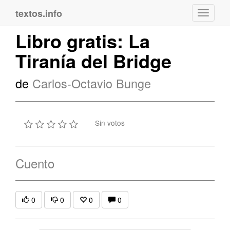
textos.info
Navega
Libro gratis: La
Tiranía del Bridge
de
Carlos-Octavio Bunge
Sin votos
Cuento
0
0
0
0