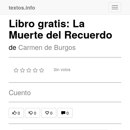
textos.info
Navega
Libro gratis: La
Muerte del Recuerdo
de
Carmen de Burgos
Sin votos
Cuento
0
0
0
0