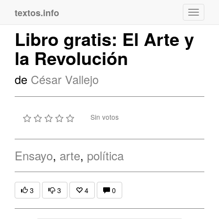
textos.info
Navega
Libro gratis: El Arte y
la Revolución
de
César Vallejo
Sin votos
Ensayo
,
arte
,
política
3
3
4
0