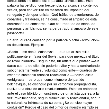
confusiones inextricables: la palabra «revolución». Esta
palabra ha perdido, con frecuencia, su alcance y contenido
vitales, para convertirse en máscara del impostor, del
renegado y del oportunista. ¡Qué tráfico de aventureros, de
cobardes y traidores, se ha consumado al amparo de esta
contraseña de comadres! ¡Qué contrabando de ideas, de
personas y arribismos, se ha perpetrado al amparo de este
pasaporte!
En arte, el caos causado por la palabra o ficha «revolución»
es desastroso. Ejemplo:
«Basta —me decía Maiakovski—, que un artista milite
políticamente en favor del Soviet, para que merezca el título
de revolucionario». Según esto, un artista que pintase —sin
darse cuenta de ello, sin poderlo evitar y hasta contrariando
subconscientemente su voluntad consciente— cuadros de
evidente sustancia artística reaccionaría —individualista,
verbigracia— pero que, como miembro del partido
bolchevique, se distingue por su verborrea propagandista,
realiza una obra de arte revolucionaria. Estamos entonces
ante el caso híbrido o monstruoso de un artista que es, a la
vez, revolucionario, según Maiakovski, y reaccionario, según
la naturaleza intrínseca de su obra. ¿Se concibe mayor
confusión? Porque el caso del pintor de nuestro ejemplo es