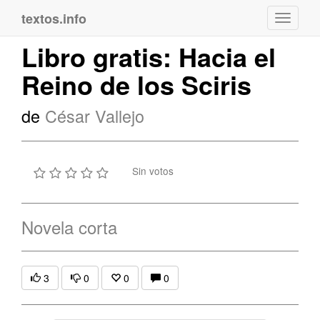
textos.info
Navega
Libro gratis: Hacia el
Reino de los Sciris
de
César Vallejo
Sin votos
Novela corta
3
0
0
0