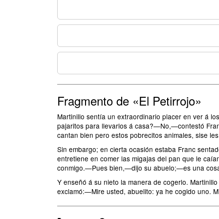
Fragmento de «El Petirrojo»
Martinillo sentía un extraordinario placer en ver á 
pajaritos para llevarlos á casa?—No,—contestó Fra
cantan bien pero estos pobrecitos animales, sise le
Sin embargo; en cierta ocasión estaba Franc sentado 
entretiene en comer las migajas del pan que le caía
conmigo.—Pues bien,—dijo su abuelo;—es una cosa mu
Y enseñó á su nieto la manera de cogerlo. Martinillo
exclamó:—Mire usted, abuelito: ya he cogido uno. 