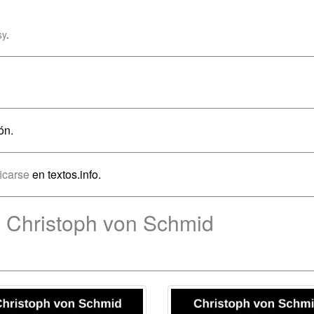
sy
.
ón.
ficarse
en textos.info.
e Christoph von Schmid