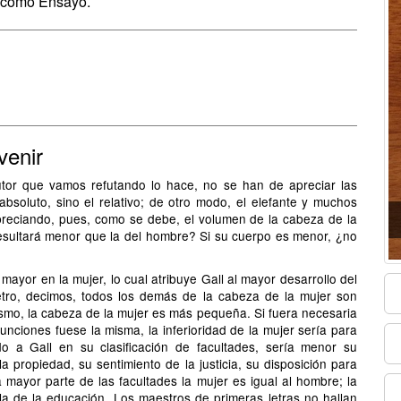
o como Ensayo.
venir
utor que vamos refutando lo hace, no se han de apreciar las
soluto, sino el relativo; de otro modo, el elefante y muchos
preciando, pues, como se debe, el volumen de la cabeza de la
resultará menor que la del hombre? Si su cuerpo es menor, ¿no
s mayor en la mujer, lo cual atribuye Gall al mayor desarrollo del
etro, decimos, todos los demás de la cabeza de la mujer son
ismo, la cabeza de la mujer es más pequeña. Si fuera necesaria
unciones fuese la misma, la inferioridad de la mujer sería para
o a Gall en su clasificación de facultades, sería menor su
la propiedad, su sentimiento de la justicia, su disposición para
a mayor parte de las facultades la mujer es igual al hombre; la
la de la educación. Los maestros de primeras letras no hallan