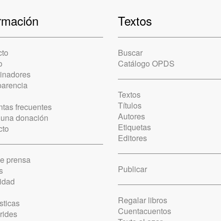
rmación
Textos
cto
Buscar
o
Catálogo OPDS
cinadores
parencia
Textos
Títulos
tas frecuentes
Autores
 una donación
Etiquetas
cto
Editores
de prensa
Publicar
s
idad
Regalar libros
sticas
Cuentacuentos
rides