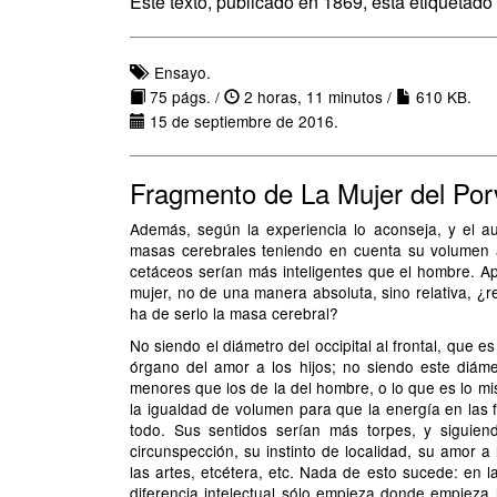
Este texto, publicado en 1869, está etiquetad
Ensayo.
75 págs. /
2 horas, 11 minutos /
610 KB.
15 de septiembre de 2016.
Fragmento de La Mujer del Por
Además, según la experiencia lo aconseja, y el a
masas cerebrales teniendo en cuenta su volumen ab
cetáceos serían más inteligentes que el hombre. A
mujer, no de una manera absoluta, sino relativa, ¿
ha de serlo la masa cerebral?
No siendo el diámetro del occipital al frontal, que e
órgano del amor a los hijos; no siendo este diám
menores que los de la del hombre, o lo que es lo m
la igualdad de volumen para que la energía en las f
todo. Sus sentidos serían más torpes, y siguiend
circunspección, su instinto de localidad, su amor a 
las artes, etcétera, etc. Nada de esto sucede: en l
diferencia intelectual sólo empieza donde empieza 