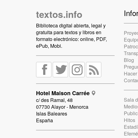
textos.info
Info
Biblioteca digital abierta, legal y
gratuita para textos y libros en
Proye
formato electrónico: online, PDF,
Equip
ePub, Mobi.
Patro
Trans
Blog
Pregun
Hacer
Conta
Hotel Maison Carrée
Sala 
c/ des Ramal, 48
Medio
07730 Alayor - Menorca
Public
Islas Baleares
Hitos
España
Estadí
Efemé