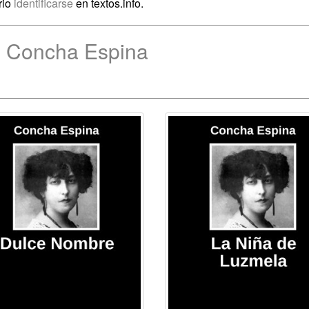
rio
identificarse
en textos.info.
e Concha Espina