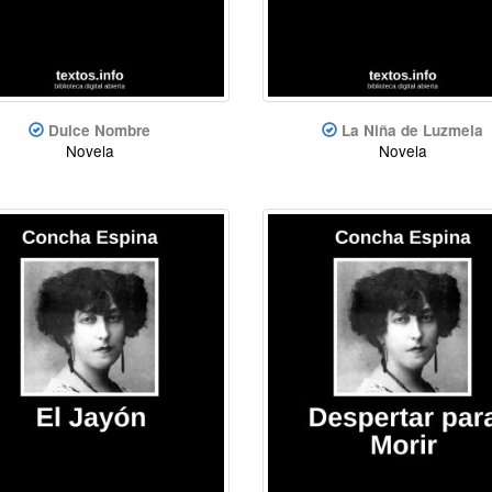
Dulce Nombre
La Niña de Luzmela
Novela
Novela