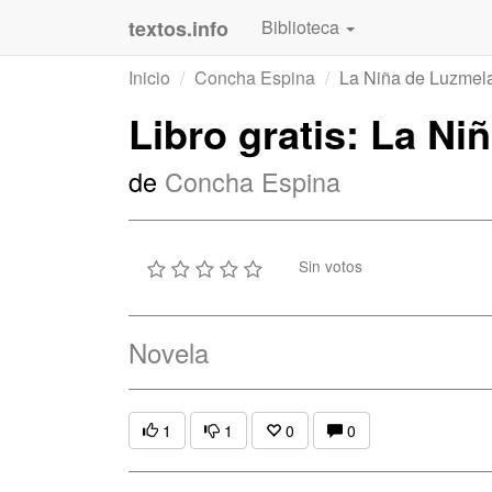
textos.info
Biblioteca
Inicio
Concha Espina
La Niña de Luzmel
Libro gratis: La Ni
de
Concha Espina
Sin votos
Novela
1
1
0
0