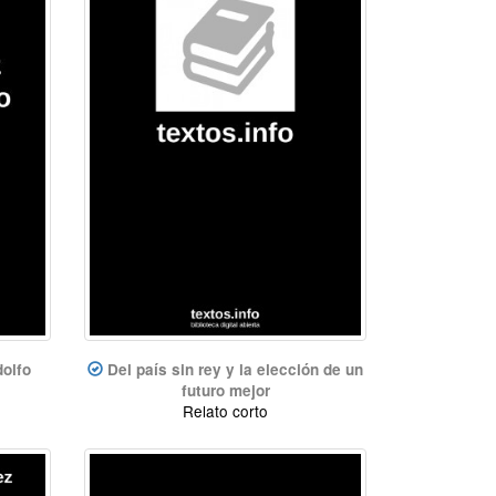
olfo
Del país sin rey y la elección de un
futuro mejor
Relato corto