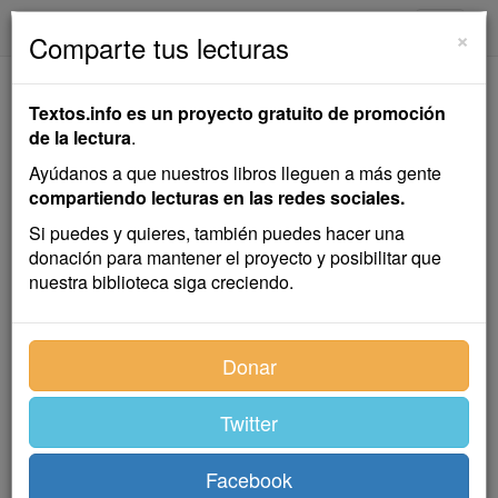
textos.info
Navega
×
Comparte tus lecturas
El asteroide sobre el
Textos.info es un proyecto gratuito de promoción
propio tejado
de la lectura
.
Ayúdanos a que nuestros libros lleguen a más gente
Cristóbal Miró Fernández
compartiendo lecturas en las redes sociales.
Si puedes y quieres, también puedes hacer una
donación para mantener el proyecto y posibilitar que
Reflexión
nuestra biblioteca siga creciendo.
Un navío con velas encontradas no camina, es una
Donar
cita que acuñó el rey borbón, el español Carlos III. Las
dos cabras que se enfrentan sobre el tronco jamás
llegarán a nada, tan solo a caer ambas al río sobre el
Twitter
que luchan enconada y estúpidamente, y con mucha
suerte no ahogarse tras la caída, agotadas como están
Facebook
de su lucha inútil. Al final del proceso de auto