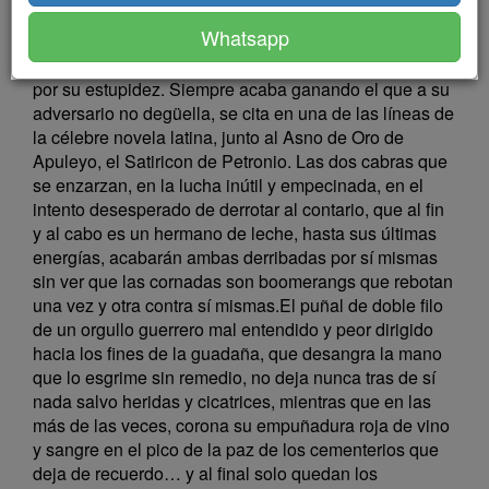
aniquilación mutua, el tronco sobre el que se
Whatsapp
sustentan, su mente (ir) racional acabará
devorándolas, arrastrándolas en su caída, quebrado
por su estupidez. Siempre acaba ganando el que a su
adversario no degüella, se cita en una de las líneas de
la célebre novela latina, junto al Asno de Oro de
Apuleyo, el Satiricon de Petronio. Las dos cabras que
se enzarzan, en la lucha inútil y empecinada, en el
intento desesperado de derrotar al contario, que al fin
y al cabo es un hermano de leche, hasta sus últimas
energías, acabarán ambas derribadas por sí mismas
sin ver que las cornadas son boomerangs que rebotan
una vez y otra contra sí mismas.El puñal de doble filo
de un orgullo guerrero mal entendido y peor dirigido
hacia los fines de la guadaña, que desangra la mano
que lo esgrime sin remedio, no deja nunca tras de sí
nada salvo heridas y cicatrices, mientras que en las
más de las veces, corona su empuñadura roja de vino
y sangre en el pico de la paz de los cementerios que
deja de recuerdo… y al final solo quedan los