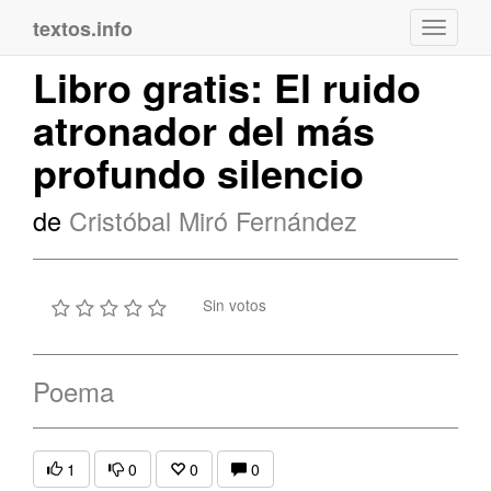
textos.info
Navega
Libro gratis: El ruido
atronador del más
profundo silencio
de
Cristóbal Miró Fernández
Sin votos
Poema
1
0
0
0