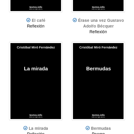
El café
Érase una vez Gustavo
Reflexión
Adolfo Bécquer
Reflexión
La mirada
Bermudas
Reflexión
Poema