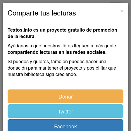
textos.info
Navega
×
Comparte tus lecturas
Reposo en sol
Textos.info es un proyecto gratuito de promoción
de la lectura
.
Cristóbal Miró Fernández
Ayúdanos a que nuestros libros lleguen a más gente
compartiendo lecturas en las redes sociales.
Reflexión
Si puedes y quieres, también puedes hacer una
donación para mantener el proyecto y posibilitar que
nuestra biblioteca siga creciendo.
En la sociedad de las prisas tomarse un reposo es un
privilegio que no se debe subestimar hasta el punto de
considerarlo casi como un milagro, si creemos en la
Donar
existencia de los milagros, claro está… vivimos en un
mundo de relojes, y los relojes lógicos son fríos, no
Twitter
entienden de sentimientos. Viven en un perpetuo
latido de tic-tac, en un tic-tac calculado al segundo,
limitado en cuadrados y rectángulos de celda. Pero
Facebook
este tic-tac no contempla una tercera opción que se