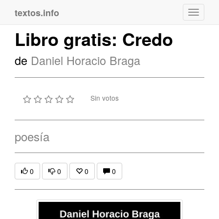
textos.info
Navega
Libro gratis: Credo
de
Daniel Horacio Braga
Sin votos
poesía
0
0
0
0