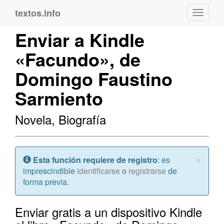
textos.info
Navega
Enviar a Kindle
«Facundo», de
Domingo Faustino
Sarmiento
Novela, Biografía
Cerr
×
Atención:
Esta función requiere de registro
: es
imprescindible
identificarse
o
registrarse
de
forma previa.
Enviar gratis a un dispositivo Kindle