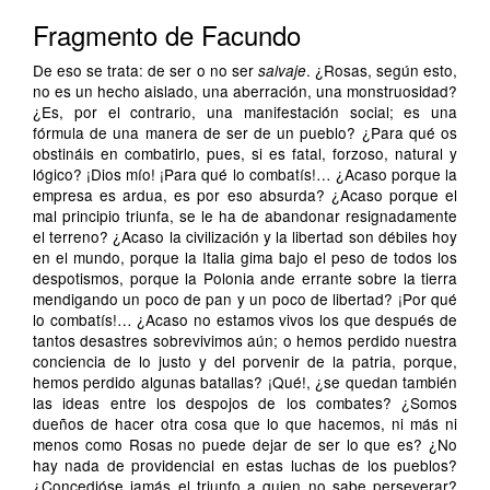
Fragmento de Facundo
De eso se trata: de ser o no ser
. ¿Rosas, según esto,
salvaje
no es un hecho aislado, una aberración, una monstruosidad?
¿Es, por el contrario, una manifestación social; es una
fórmula de una manera de ser de un pueblo? ¿Para qué os
obstináis en combatirlo, pues, si es fatal, forzoso, natural y
lógico? ¡Dios mío! ¡Para qué lo combatís!… ¿Acaso porque la
empresa es ardua, es por eso absurda? ¿Acaso porque el
mal principio triunfa, se le ha de abandonar resignadamente
el terreno? ¿Acaso la civilización y la libertad son débiles hoy
en el mundo, porque la Italia gima bajo el peso de todos los
despotismos, porque la Polonia ande errante sobre la tierra
mendigando un poco de pan y un poco de libertad? ¡Por qué
lo combatís!… ¿Acaso no estamos vivos los que después de
tantos desastres sobrevivimos aún; o hemos perdido nuestra
conciencia de lo justo y del porvenir de la patria, porque,
hemos perdido algunas batallas? ¡Qué!, ¿se quedan también
las ideas entre los despojos de los combates? ¿Somos
dueños de hacer otra cosa que lo que hacemos, ni más ni
menos como Rosas no puede dejar de ser lo que es? ¿No
hay nada de providencial en estas luchas de los pueblos?
¿Concedióse jamás el triunfo a quien no sabe perseverar?