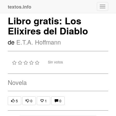
textos.info
Navega
Libro gratis: Los
Elixires del Diablo
de
E.T.A. Hoffmann
Sin votos
Novela
5
0
1
0