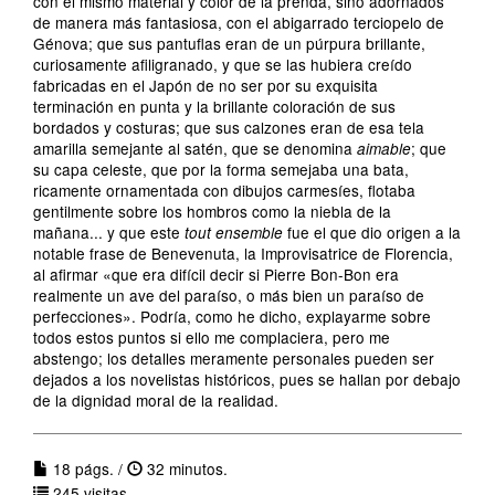
con el mismo material y color de la prenda, sino adornados
de manera más fantasiosa, con el abigarrado terciopelo de
Génova; que sus pantuflas eran de un púrpura brillante,
curiosamente afiligranado, y que se las hubiera creído
fabricadas en el Japón de no ser por su exquisita
terminación en punta y la brillante coloración de sus
bordados y costuras; que sus calzones eran de esa tela
amarilla semejante al satén, que se denomina
; que
aimable
su capa celeste, que por la forma semejaba una bata,
ricamente ornamentada con dibujos carmesíes, flotaba
gentilmente sobre los hombros como la niebla de la
mañana... y que este
fue el que dio origen a la
tout ensemble
notable frase de Benevenuta, la Improvisatrice de Florencia,
al afirmar «que era difícil decir si Pierre Bon-Bon era
realmente un ave del paraíso, o más bien un paraíso de
perfecciones». Podría, como he dicho, explayarme sobre
todos estos puntos si ello me complaciera, pero me
abstengo; los detalles meramente personales pueden ser
dejados a los novelistas históricos, pues se hallan por debajo
de la dignidad moral de la realidad.
18 págs. /
32 minutos.
245 visitas.