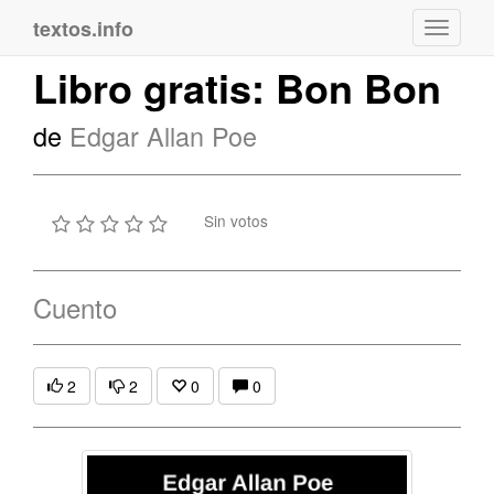
textos.info
Navega
Libro gratis: Bon Bon
de
Edgar Allan Poe
Sin votos
Cuento
2
2
0
0