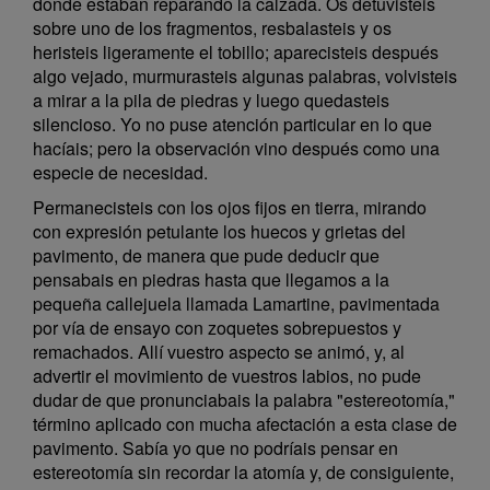
donde estaban reparando la calzada. Os detuvisteis
sobre uno de los fragmentos, resbalasteis y os
heristeis ligeramente el tobillo; aparecisteis después
algo vejado, murmurasteis algunas palabras, volvisteis
a mirar a la pila de piedras y luego quedasteis
silencioso. Yo no puse atención particular en lo que
hacíais; pero la observación vino después como una
especie de necesidad.
Permanecisteis con los ojos fijos en tierra, mirando
con expresión petulante los huecos y grietas del
pavimento, de manera que pude deducir que
pensabais en piedras hasta que llegamos a la
pequeña callejuela llamada Lamartine, pavimentada
por vía de ensayo con zoquetes sobrepuestos y
remachados. Allí vuestro aspecto se animó, y, al
advertir el movimiento de vuestros labios, no pude
dudar de que pronunciabais la palabra "estereotomía,"
término aplicado con mucha afectación a esta clase de
pavimento. Sabía yo que no podríais pensar en
estereotomía sin recordar la atomía y, de consiguiente,