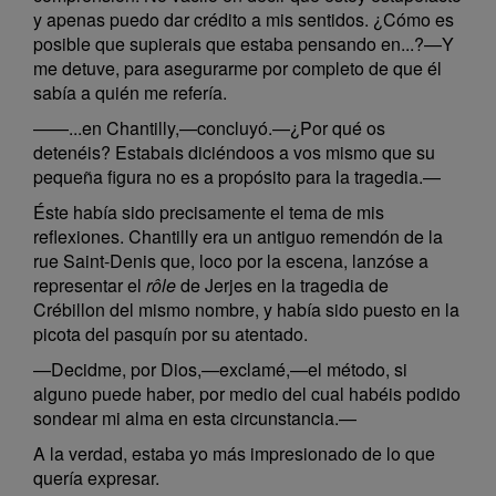
y apenas puedo dar crédito a mis sentidos. ¿Cómo es
posible que supierais que estaba pensando en...?—Y
me detuve, para asegurarme por completo de que él
sabía a quién me refería.
——...en Chantilly,—concluyó.—¿Por qué os
detenéis? Estabais diciéndoos a vos mismo que su
pequeña figura no es a propósito para la tragedia.—
Éste había sido precisamente el tema de mis
reflexiones. Chantilly era un antiguo remendón de la
rue Saint-Denis que, loco por la escena, lanzóse a
representar el
rôle
de Jerjes en la tragedia de
Crébillon del mismo nombre, y había sido puesto en la
picota del pasquín por su atentado.
—Decidme, por Dios,—exclamé,—el método, si
alguno puede haber, por medio del cual habéis podido
sondear mi alma en esta circunstancia.—
A la verdad, estaba yo más impresionado de lo que
quería expresar.