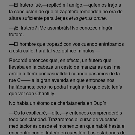
—El frutero fué,—replicó mi amigo,—quien os trajo a
la conclusión de que el zapatero remendón no era de
altura suficiente para Jerjes
et id genus omne.
—¡El frutero? ¡Me asombráis! No conozco ningún
frutero.
—El hombre que tropezó con vos cuando entrábamos
a esta calle, hará tal vez quince minutos.—
Recordé entonces que, en efecto, un frutero que
llevaba en la cabeza un cesto de manzanas casi me
arroja a tierra por casualidad cuando pasamos de la
rue C—— a la gran avenida en que entonces nos
hallábamos; pero no podía imaginar lo que esto tenía
que ver con Chantilly.
No había un átomo de charlatanería en Dupín.
—Os lo explicaré,—dijo,—y entonces comprenderéis
todo con claridad. Trazaremos el curso de vuestras
meditaciones desde el momento en que hablé hasta el
encuentro con el frutero en cuestión. Los eslabones de