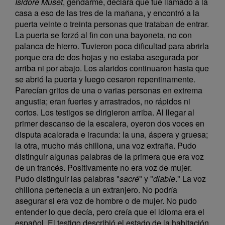
Isidore Muset
, gendarme, declara que fué llamado a la
casa a eso de las tres de la mañana, y encontró a la
puerta veinte o treinta personas que trataban de entrar.
La puerta se forzó al fin con una bayoneta, no con
palanca de hierro. Tuvieron poca dificultad para abrirla
porque era de dos hojas y no estaba asegurada por
arriba ni por abajo. Los alaridos continuaron hasta que
se abrió la puerta y luego cesaron repentinamente.
Parecían gritos de una o varias personas en extrema
angustia; eran fuertes y arrastrados, no rápidos ni
cortos. Los testigos se dirigieron arriba. Al llegar al
primer descanso de la escalera, oyeron dos voces en
disputa acalorada e iracunda: la una, áspera y gruesa;
la otra, mucho más chillona, una voz extraña. Pudo
distinguir algunas palabras de la primera que era voz
de un francés. Positivamente no era voz de mujer.
Pudo distinguir las palabras "
sacré
" y "
diable
." La voz
chillona pertenecía a un extranjero. No podría
asegurar si era voz de hombre o de mujer. No pudo
entender lo que decía, pero creía que el idioma era el
español. El testigo describió el estado de la habitación