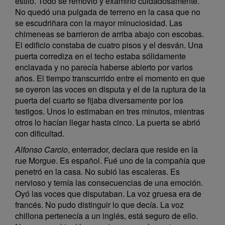
estilo. Todo se removió y examinó cuidadosamente.
No quedó una pulgada de terreno en la casa que no
se escudriñara con la mayor minuciosidad. Las
chimeneas se barrieron de arriba abajo con escobas.
El edificio constaba de cuatro pisos y el desván. Una
puerta corrediza en el techo estaba sólidamente
enclavada y no parecía haberse abierto por varios
años. El tiempo transcurrido entre el momento en que
se oyeron las voces en disputa y el de la ruptura de la
puerta del cuarto se fijaba diversamente por los
testigos. Unos lo estimaban en tres minutos, mientras
otros lo hacían llegar hasta cinco. La puerta se abrió
con dificultad.
Alfonso Carcio
, enterrador, declara que reside en la
rue Morgue. Es español. Fué uno de la compañía que
penetró en la casa. No subió las escaleras. Es
nervioso y temía las consecuencias de una emoción.
Oyó las voces que disputaban. La voz gruesa era de
francés. No pudo distinguir lo que decía. La voz
chillona pertenecía a un inglés, está seguro de ello.