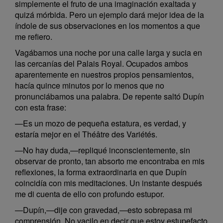
simplemente el fruto de una imaginación exaltada y
quizá mórbida. Pero un ejemplo dará mejor idea de la
índole de sus observaciones en los momentos a que
me refiero.
Vagábamos una noche por una calle larga y sucia en
las cercanías del Palais Royal. Ocupados ambos
aparentemente en nuestros propios pensamientos,
hacía quince minutos por lo menos que no
pronunciábamos una palabra. De repente saltó Dupín
con esta frase:
—Es un mozo de pequeña estatura, es verdad, y
estaría mejor en el Théâtre des Variétés.
—No hay duda,—repliqué inconscientemente, sin
observar de pronto, tan absorto me encontraba en mis
reflexiones, la forma extraordinaria en que Dupín
coincidía con mis meditaciones. Un instante después
me di cuenta de ello con profundo estupor.
—Dupín,—dije con gravedad,—esto sobrepasa mi
comprensión. No vacilo en decir que estoy estupefacto