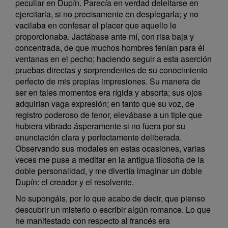
peculiar en Dupín. Parecía en verdad deleitarse en
ejercitarla, si no precisamente en desplegarla; y no
vacilaba en confesar el placer que aquello le
proporcionaba. Jactábase ante mí, con risa baja y
concentrada, de que muchos hombres tenían para él
ventanas en el pecho; haciendo seguir a esta aserción
pruebas directas y sorprendentes de su conocimiento
perfecto de mis propias impresiones. Su manera de
ser en tales momentos era rígida y absorta; sus ojos
adquirían vaga expresión; en tanto que su voz, de
registro poderoso de tenor, elevábase a un tiple que
hubiera vibrado ásperamente si no fuera por su
enunciación clara y perfectamente deliberada.
Observando sus modales en estas ocasiones, varias
veces me puse a meditar en la antigua filosofía de la
doble personalidad, y me divertía imaginar un doble
Dupín: el creador y el resolvente.
No supongáis, por lo que acabo de decir, que pienso
descubrir un misterio o escribir algún romance. Lo que
he manifestado con respecto al francés era