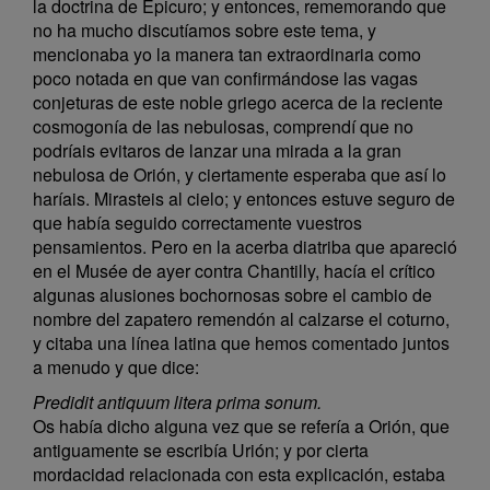
la doctrina de Epicuro; y entonces, rememorando que
no ha mucho discutíamos sobre este tema, y
mencionaba yo la manera tan extraordinaria como
poco notada en que van confirmándose las vagas
conjeturas de este noble griego acerca de la reciente
cosmogonía de las nebulosas, comprendí que no
podríais evitaros de lanzar una mirada a la gran
nebulosa de Orión, y ciertamente esperaba que así lo
haríais. Mirasteis al cielo; y entonces estuve seguro de
que había seguido correctamente vuestros
pensamientos. Pero en la acerba diatriba que apareció
en el Musée de ayer contra Chantilly, hacía el crítico
algunas alusiones bochornosas sobre el cambio de
nombre del zapatero remendón al calzarse el coturno,
y citaba una línea latina que hemos comentado juntos
a menudo y que dice:
Predidit antiquum litera prima sonum.
Os había dicho alguna vez que se refería a Orión, que
antiguamente se escribía Urión; y por cierta
mordacidad relacionada con esta explicación, estaba