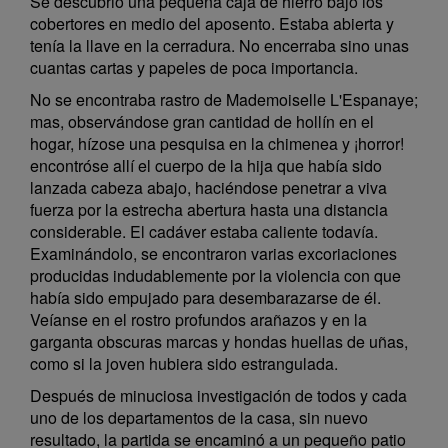
Se descubrió una pequeña caja de hierro bajo los
cobertores en medio del aposento. Estaba abierta y
tenía la llave en la cerradura. No encerraba sino unas
cuantas cartas y papeles de poca importancia.
No se encontraba rastro de Mademoiselle L'Espanaye;
mas, observándose gran cantidad de hollín en el
hogar, hízose una pesquisa en la chimenea y ¡horror!
encontróse allí el cuerpo de la hija que había sido
lanzada cabeza abajo, haciéndose penetrar a viva
fuerza por la estrecha abertura hasta una distancia
considerable. El cadáver estaba caliente todavía.
Examinándolo, se encontraron varias excoriaciones
producidas indudablemente por la violencia con que
había sido empujado para desembarazarse de él.
Veíanse en el rostro profundos arañazos y en la
garganta obscuras marcas y hondas huellas de uñas,
como si la joven hubiera sido estrangulada.
Después de minuciosa investigación de todos y cada
uno de los departamentos de la casa, sin nuevo
resultado, la partida se encaminó a un pequeño patio