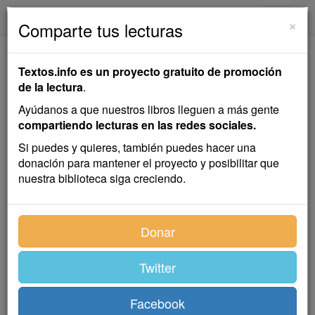
textos.info
Navega
×
Comparte tus lecturas
El Crimen de la Rue
Textos.info es un proyecto gratuito de promoción
Morgue
de la lectura
.
Ayúdanos a que nuestros libros lleguen a más gente
Edgar Allan Poe
compartiendo lecturas en las redes sociales.
Si puedes y quieres, también puedes hacer una
donación para mantener el proyecto y posibilitar que
Cuento
nuestra biblioteca siga creciendo.
El canto de las sirenas, o el nombre que asumió
Donar
Aquiles para ocultarse entre las mujeres, son
cuestiones difíciles de dilucidar, en verdad, pero que
no se encuentran fuera de toda conjetura.
Twitter
—Sir Thomas Browne:
Urn-burial
.
Facebook
LAS facultades mentales llamadas analíticas son poco