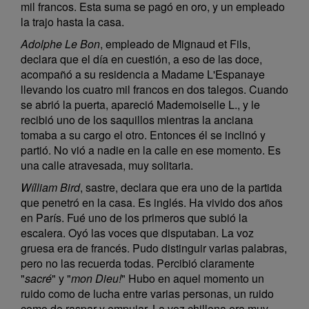
mil francos. Esta suma se pagó en oro, y un empleado
la trajo hasta la casa.
Adolphe Le Bon
, empleado de Mignaud et Fils,
declara que el día en cuestión, a eso de las doce,
acompañó a su residencia a Madame L'Espanaye
llevando los cuatro mil francos en dos talegos. Cuando
se abrió la puerta, apareció Mademoiselle L., y le
recibió uno de los saquillos mientras la anciana
tomaba a su cargo el otro. Entonces él se inclinó y
partió. No vió a nadie en la calle en ese momento. Es
una calle atravesada, muy solitaria.
Wílliam Bird
, sastre, declara que era uno de la partida
que penetró en la casa. Es inglés. Ha vivido dos años
en París. Fué uno de los primeros que subió la
escalera. Oyó las voces que disputaban. La voz
gruesa era de francés. Pudo distinguir varias palabras,
pero no las recuerda todas. Percibió claramente
"
sacré
" y "
mon Dieu!
" Hubo en aquel momento un
ruido como de lucha entre varias personas, un ruido
como de raspar y empujar. La voz chillona era muy