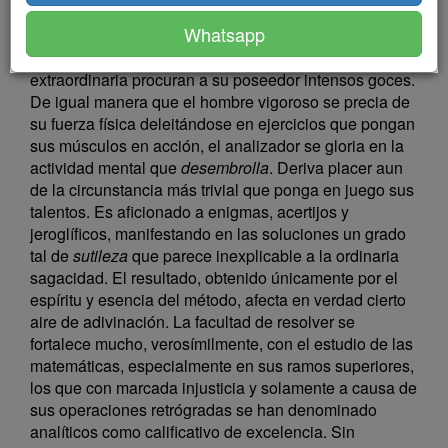
susceptibles de análisis en sí mismas. Las apreciamos
Whatsapp
puramente en sus efectos. Sabemos, entre otras
cosas, que cuando se poseen en capacidad
extraordinaria procuran a su poseedor intensos goces.
De igual manera que el hombre vigoroso se precia de
su fuerza física deleitándose en ejercicios que pongan
sus músculos en acción, el analizador se gloria en la
actividad mental que
desembrolla
. Deriva placer aun
de la circunstancia más trivial que ponga en juego sus
talentos. Es aficionado a enigmas, acertijos y
jeroglíficos, manifestando en las soluciones un grado
tal de
sutileza
que parece inexplicable a la ordinaria
sagacidad. El resultado, obtenido únicamente por el
espíritu y esencia del método, afecta en verdad cierto
aire de adivinación. La facultad de resolver se
fortalece mucho, verosímilmente, con el estudio de las
matemáticas, especialmente en sus ramos superiores,
los que con marcada injusticia y solamente a causa de
sus operaciones retrógradas se han denominado
analíticos como calificativo de excelencia. Sin