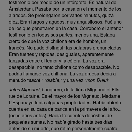
testimonio por medio de un intérprete. Es natural de
Ámsterdam. Pasaba por la casa en el momento de los
alaridos. Se prolongaron por varios minutos, quizá
diez. Eran largos y agudos, muy angustiosos. Fué uno
de los que penetraron en la casa. Corroboró el anterior
testimonio en todas sus partes, menos una. Estaba
cierto de que la voz chillona era de hombre, un
francés. No pudo distinguir las palabras pronunciadas.
Eran fuertes y rápidas, desiguales, aparentemente
lanzadas entre el temor y la cólera. La voz era
desapacible, no tanto chillona como desapacible. No
podría llamarse voz chillona. La voz gruesa decía a
menudo "
sacré
," "
diable
," y una vez "
mon Dieu!
"
Jules Mignaud
, banquero, de la firma Mignaud et Fils,
rue de Loraine. Es el mayor de los Mignaud. Madame
L'Espanaye tenía algunas propiedades. Había abierto
cuenta en su casa de banca en la primavera del año...
(ocho años antes). Hacía frecuentes depósitos de
pequeñas sumas. No había girado hasta tres días
antes de su muerte, que retiró personalmente cuatro