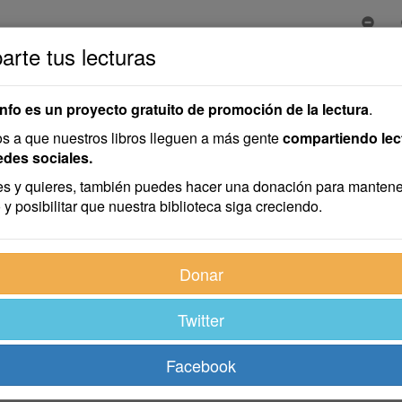
rte tus lecturas
uro
uro
info es un proyecto gratuito de promoción de la lectura
.
 a que nuestros libros lleguen a más gente
compartiendo lec
edes sociales.
s y quieres, también puedes hacer una donación para mantene
 y posibilitar que nuestra biblioteca siga creciendo.
demasiado horribles para ser objeto de una obra de mera ficció
Donar
 con propiedad cuando lo grave y majestuoso de la verdad los 
 ante los relatos del paso del Beresina, del terremoto de Lis
Twitter
s ciento veintitrés prisioneros en el Agujero Negro de Calcuta. 
s parecerían sencillamente abominables. He mencionado algunas
Facebook
ance, no menos que el carácter de la calamidad, es lo que impre
catálogo de miserias humanas, podría haber escogido muchos e