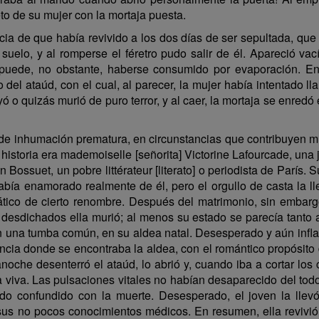
to de su mujer con la mortaja puesta.
ia de que había revivido a los dos días de ser sepultada, qu
 suelo, y al romperse el féretro pudo salir de él. Apareció v
; puede, no obstante, haberse consumido por evaporación. En
 del ataúd, con el cual, al parecer, la mujer había intentado ll
o quizás murió de puro terror, y al caer, la mortaja se enredó
de inhumación prematura, en circunstancias que contribuyen muc
 historia era mademoiselle [señorita] Victorine Lafourcade, una j
Bossuet, un pobre littérateur [literato] o periodista de París. 
abía enamorado realmente de él, pero el orgullo de casta la ll
tico de cierto renombre. Después del matrimonio, sin embarg
desdichados ella murió; al menos su estado se parecía tanto 
 en una tumba común, en su aldea natal. Desesperado y aún infla
vincia donde se encontraba la aldea, con el romántico propósito
noche desenterró el ataúd, lo abrió y, cuando iba a cortar los 
 viva. Las pulsaciones vitales no habían desaparecido del todo
do confundido con la muerte. Desesperado, el joven la llev
sus no pocos conocimientos médicos. En resumen, ella revivió