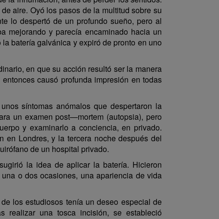
 de aire. Oyó los pasos de la multitud sobre su
nte lo despertó de un profundo sueño, pero al
, iba mejorando y parecía encaminado hacia un
 la batería galvánica y expiró de pronto en uno
inario, en que su acción resultó ser la manera
y entonces causó profunda impresión en todas
e unos síntomas anómalos que despertaron la
 para un examen post—mortem (autopsia), pero
erpo y examinarlo a conciencia, en privado.
 en Londres, y la tercera noche después del
irófano de un hospital privado.
ugirió la idea de aplicar la batería. Hicieron
n una o dos ocasiones, una apariencia de vida
o de los estudiosos tenía un deseo especial de
s realizar una tosca incisión, se estableció