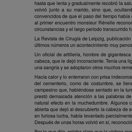
hasta que lenta y gradualmente recobró la sal
volvió junto a su marido, sino que, oculta
convencidos de que el paso del tiempo había 
al primer encuentro monsieur Rénelle reconoci
circunstancias y el largo período transcurrido 
La Revista de Cirugía de Leipzig, publicación 
últimos números un acontecimiento muy penoso
Un oficial de artillería, hombre de gigantesc
cabeza, que le dejó inconsciente. Tenía una lig
una sangría y se adoptaron otros muchos remed
Hacía calor y lo enterraron con prisa indecoro
del cementerio, como de costumbre, se llen
campesino que, habiéndose sentado en la tumba
prestó demasiada atención a las palabras de e
natural efecto en la muchedumbre. Algunos c
abierta que dejó al descubierto la cabeza de 
en furiosa lucha, había levantado parcialment
Después de unas horas volvió en sí, reconoció
Por lo que dijo, estaba claro que la víctima 