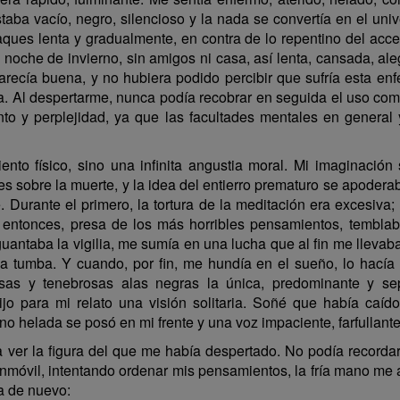
aba vacío, negro, silencioso y la nada se convertía en el unive
aques lenta y gradualmente, en contra de lo repentino del ac
 noche de invierno, sin amigos ni casa, así lenta, cansada, aleg
arecía buena, y no hubiera podido percibir que sufría esta e
a. Al despertarme, nunca podía recobrar en seguida el uso com
to y perplejidad, ya que las facultades mentales en general
ento físico, sino una infinita angustia moral. Mi imaginació
s sobre la muerte, y la idea del entierro prematuro se apodera
Durante el primero, la tortura de la meditación era excesiva
rra, entonces, presa de los más horribles pensamientos, temb
uantaba la vigilia, me sumía en una lucha que al fin me lleva
na tumba. Y cuando, por fin, me hundía en el sueño, lo hací
nsas y tenebrosas alas negras la única, predominante y se
o para mi relato una visión solitaria. Soñé que había caíd
 helada se posó en mi frente y una voz impaciente, farfullante,
a ver la figura del que me había despertado. No podía recordar 
nmóvil, intentando ordenar mis pensamientos, la fría mano me
ía de nuevo: