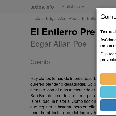
textos.info
Biblioteca
Compa
Inicio
Edgar Allan Poe
El Entierro Premat
El Entierro Premat
Textos.
Ayúdanos
Edgar Allan Poe
en las r
Si puede
proyecto
Cuento
Hay ciertos temas de interés absorbente, pero 
quieren ofender o desagradar. Sólo se tratan
ejemplo, con el más intenso "dolor agradable"
San Bartolomé o de la muerte por asfixia de lo
la realidad, la historia. Como ficciones, no
que registra la historia, pero en ellas el alc
recordar al lector que, del largo y horrible 