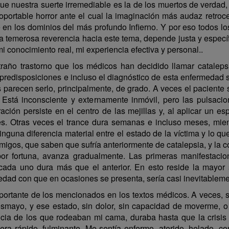
e nuestra suerte irremediable es la de los muertos de verdad, 
oportable horror ante el cual la imaginación más audaz retr
 en los dominios del más profundo Infierno. Y por eso todos los
 la temerosa reverencia hacia este tema, depende justa y especí
i conocimiento real, mi experiencia efectiva y personal..
raño trastorno que los médicos han decidido llamar cataleps
redisposiciones e incluso el diagnóstico de esta enfermedad s
s parecen serlo, principalmente, de grado. A veces el paciente
Está inconsciente y externamente inmóvil, pero las pulsaci
ación persiste en el centro de las mejillas y, al aplicar un es
nes. Otras veces el trance dura semanas e incluso meses, mi
nguna diferencia material entre el estado de la víctima y lo 
amigos, que saben que sufría anteriormente de catalepsia, y la 
por fortuna, avanza gradualmente. Las primeras manifestaci
cada uno dura más que el anterior. En esto reside la mayor s
edad con que en ocasiones se presenta, sería casi inevitableme
importante de los mencionados en los textos médicos. A veces,
smayo, y ese estado, sin dolor, sin capacidad de moverme, o
encia de los que rodeaban mi cama, duraba hasta que la crisis
era rápido, fulminante. Me sentía enfermo, aterido, helado, co