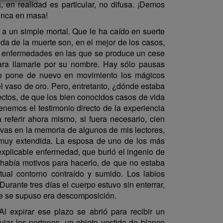
 en realidad es particular, no difusa. ¡Demos
nunca en masa!
 a un simple mortal. Que le ha caído en suerte
da de la muerte son, en el mejor de los casos,
y enfermedades en las que se produce un cese
ara llamarle por su nombre. Hay sólo pausas
ulto pone de nuevo en movimiento los mágicos
el vaso de oro. Pero, entretanto, ¿dónde estaba
fectos, de que los bien conocidos casos de vida
enemos el testimonio directo de la experiencia
referir ahora mismo, si fuera necesario, cien
vas en la memoria de algunos de mis lectores,
 muy extendida. La esposa de uno de los más
plicable enfermedad, que burló el ingenio de
había motivos para hacerlo, de que no estaba
tual contorno contraído y sumido. Los labios
Durante tres días el cuerpo estuvo sin enterrar,
que se supuso era descomposición.
Al expirar ese plazo se abrió para recibir un
ujar los portones, un objeto vestido de blanco