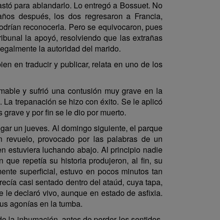
astó para ablandarlo. Lo entregó a Bossuet. No
años después, los dos regresaron a Francia,
odrían reconocerla. Pero se equivocaron, pues
ribunal la apoyó, resolviendo que las extrañas
 legalmente la autoridad del marido.
en en traducir y publicar, relata en uno de los
domable y sufrió una contusión muy grave en la
. La trepanación se hizo con éxito. Se le aplicó
ave y por fin se le dio por muerto.
ugar un jueves. Al domingo siguiente, el parque
n revuelo, provocado por las palabras de un
n estuviera luchando abajo. Al principio nadie
que repetía su historia produjeron, al fin, su
nte superficial, estuvo en pocos minutos tan
ecía casi sentado dentro del ataúd, cuya tapa,
 le declaró vivo, aunque en estado de asfixia.
sus agonías en la tumba.
e la inhumación, antes de perder los sentidos.