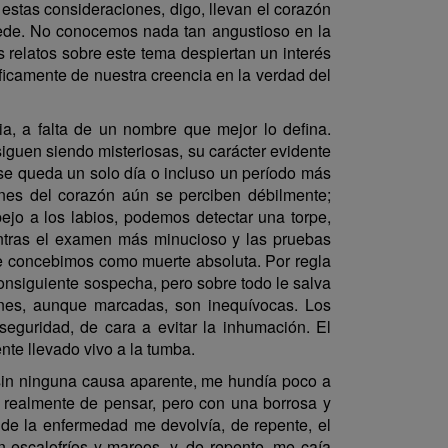
estas consideraciones, digo, llevan el corazón
ocede. No conocemos nada tan angustioso en la
 relatos sobre este tema despiertan un interés
ficamente de nuestra creencia en la verdad del
ia, a falta de un nombre que mejor lo defina.
iguen siendo misteriosas, su carácter evidente
 se queda un solo día o incluso un período más
ones del corazón aún se perciben débilmente;
pejo a los labios, podemos detectar una torpe,
entras el examen más minucioso y las pruebas
que concebimos como muerte absoluta. Por regla
consiguiente sospecha, pero sobre todo le salva
ones, aunque marcadas, son inequívocas. Los
eguridad, de cara a evitar la inhumación. El
nte llevado vivo a la tumba.
 sin ninguna causa aparente, me hundía poco a
 realmente de pensar, pero con una borrosa y
 de la enfermedad me devolvía, de repente, el
n escalofríos y mareos, y, de repente, me caía