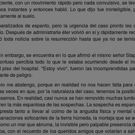
iente, con un movimiento rápido pero nada convulsivo, se lev
nos instantes y entonces habló. Lo que dijo fue ininteligible
amente al suelo.
alizados de espanto, pero la urgencia del caso pronto les d
o. Después de administrarle éter volvió en sí y rápidamente re
ó toda noticia sobre la resurrección hasta que ya no se temí
sin embargo, se encuentra en lo que afirmó el mismo señor St
onfuso percibía todo lo que le estaba ocurriendo desde el in
so del hospital. "Estoy vivo", fueron las incomprendidas pal
ante de peligro.
 pero me abstengo, porque en realidad no nos hacen falta par
s veces en que, por la naturaleza del caso, tenemos la posibi
samos. En realidad, casi nunca se han removido muchas tumba
ren la más espantosa de las sospechas. La sospecha es espan
presta tanto a llevar al colmo de la angustia física y menta
anaciones sofocantes de la tierra húmeda, la mortaja que se ad
 como un mar que abruma, la invisible pero palpable presencia 
iba, con el recuerdo de los queridos amigos que volarían a salv