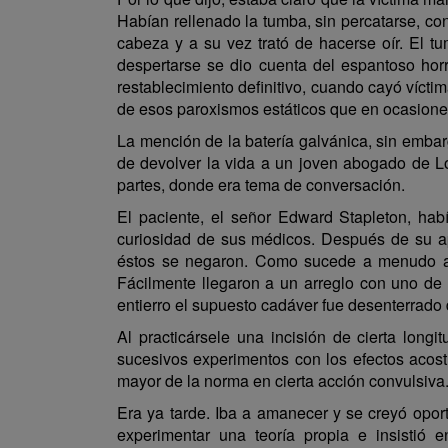
Habían rellenado la tumba, sin percatarse, con
cabeza y a su vez trató de hacerse oír. El t
despertarse se dio cuenta del espantoso horr
restablecimiento definitivo, cuando cayó vícti
de esos paroxismos estáticos que en ocasione
La mención de la batería galvánica, sin embar
de devolver la vida a un joven abogado de L
partes, donde era tema de conversación.
El paciente, el señor Edward Stapleton, ha
curiosidad de sus médicos. Después de su ap
éstos se negaron. Como sucede a menudo ant
Fácilmente llegaron a un arreglo con uno d
entierro el supuesto cadáver fue desenterrado
Al practicársele una incisión de cierta longi
sucesivos experimentos con los efectos acost
mayor de la norma en cierta acción convulsiva
Era ya tarde. Iba a amanecer y se creyó oport
experimentar una teoría propia e insistió e