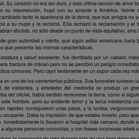
ud. Su corazón no era tan duro, y esta última lección de amor b
ndo su resurrección, huyó con su amante a América. Veinte 
cambiado tanto la apariencia de la dama, que sus amigos no p
ó a su mujer y la reclamó. Ella rechazó la reclamación y el t
habían abolido, no sólo desde un punto de vista equitativo, sino
de gran autoridad y mérito, que algún editor americano haría bi
 que presenta las mismas características.
a estatura y salud excelente, fue derribado por un caballo in
era fractura de cráneo pero no se percibió un peligro inmediato
ios comunes. Pero cayó lentamente en un sopor cada vez más gr
sa en uno de los cementerios públicos. Sus funerales tuvieron l
ó de visitantes, y alrededor del mediodía se produjo un gra
 del oficial, había sentido removerse la tierra, como si alguie
ste hombre, pero su evidente terror y la terca insistencia con 
on rapidez consiguieron unas palas, y la tumba, vergonzosame
su ocupante. Daba la impresión de que estaba muerto, pero apar
e. Inmediatamente lo llevaron al hospital más cercano, donde se
 a algunas personas conocidas, y con frases inconexas relató 
mantuvo la conciencia de vida durante más de una hora después d