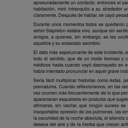
apresuradamente un contacto; entonces el pac
habitación, miró intranquilo a su alrededor u
claramente. Después de hablar, se cayó pesad
Durante unos momentos todos se quedaron par
señor Stapleton estaba vivo, aunque sin sentid
amigos, a quienes, sin embargo, se les ocult
aquellos y su extasiado asombro.
El dato más espeluznante de este incidente, 
todo el sentido, que de un modo borroso y c
médicos hasta cuando cayó desmayado en el pi
había intentado pronunciar en aquel grave inst
Sería fácil multiplicar historias como éstas,
prematuros. Cuando reflexionamos, en las rara
vez ocurren más frecuentemente de lo que pen
aparecieran esqueletos en posturas que sugie
afirmarse, sin vacilar, que ningún suceso se 
insoportable opresión de los pulmones, las em
la oscuridad de la noche absoluta, el silencio
deseos del aire y de la hierba que crecen arr