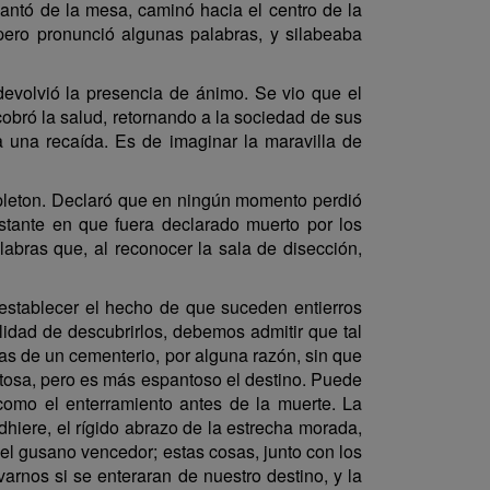
antó de la mesa, caminó hacia el centro de la
, pero pronunció algunas palabras, y silabeaba
evolvió la presencia de ánimo. Se vio que el
cobró la salud, retornando a la sociedad de sus
a una recaída. Es de imaginar la maravilla de
apleton. Declaró que en ningún momento perdió
stante en que fuera declarado muerto por los
abras que, al reconocer la sala de disección,
a establecer el hecho de que suceden entierros
lidad de descubrirlos, debemos admitir que tal
s de un cementerio, por alguna razón, sin que
tosa, pero es más espantoso el destino. Puede
l como el enterramiento antes de la muerte. La
hiere, el rígido abrazo de la estrecha morada,
del gusano vencedor; estas cosas, junto con los
arnos si se enteraran de nuestro destino, y la