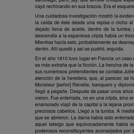
cayó rechinando en sus brazos. Era el esquele
Una cuidadosa investigación mostró la evidenc
la caída de éste desde una repisa o nicho al
dejado llena de aceite, dentro de la tumba
descendía a la espantosa cripta había un trozo
Mientras hacía esto, probablemente se desmayó 
dentro. Allí quedó y así se pudrió, erguida.
En el año 1810 tuvo lugar en Francia un caso 
es más extraña que la ficción. La heroína de la
sus numerosos pretendientes se contaba Julien 
atención de la heredera, que, al parecer, se h
Monsieur [señor] Rénelle, banquero y diplomá
llegó a pegarle. Después de pasar unos años 
vieron. Fue enterrada, no en una cripta, sino
enamorado viajó de la capital a la lejana pro
preciosos cabellos. Llegó a la tumba. A media
que se abrieron. La dama había sido enterrada
aquel letargo que equivocadamente había si
poderosos reconstituyentes aconsejados por 