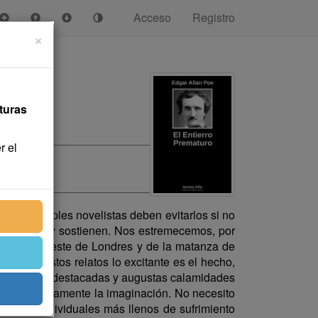
Acceso
Registro
×
turas
r el
n. Los simples novelistas deben evitarlos si no
santifican y sostienen. Nos estremecemos, por
boa, de la peste de Londres y de la matanza de
Pero en estos relatos lo excitante es el hecho,
 de las más destacadas y augustas calamidades
siona tan vivamente la imaginación. No necesito
jemplos individuales más llenos de sufrimiento