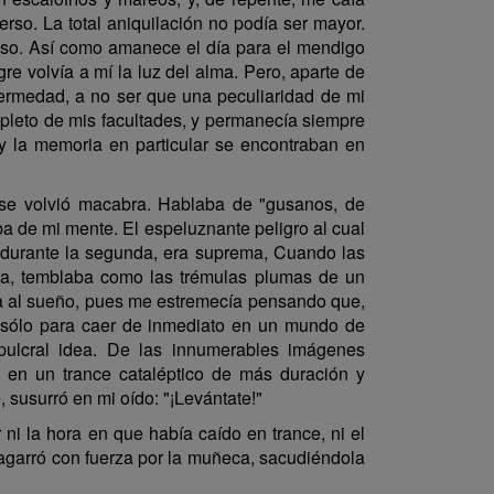
rso. La total aniquilación no podía ser mayor.
ceso. Así como amanece el día para el mendigo
re volvía a mí la luz del alma. Pero, aparte de
nfermedad, a no ser que una peculiaridad de mi
pleto de mis facultades, y permanecía siempre
 y la memoria en particular se encontraban en
n se volvió macabra. Hablaba de "gusanos, de
ba de mi mente. El espeluznante peligro al cual
; durante la segunda, era suprema, Cuando las
laba, temblaba como las trémulas plumas de un
ba al sueño, pues me estremecía pensando que,
a sólo para caer de inmediato en un mundo de
pulcral idea. De las innumerables imágenes
o en un trance cataléptico de más duración y
 susurró en mi oído: "¡Levántate!"
ni la hora en que había caído en trance, ni el
 agarró con fuerza por la muñeca, sacudiéndola