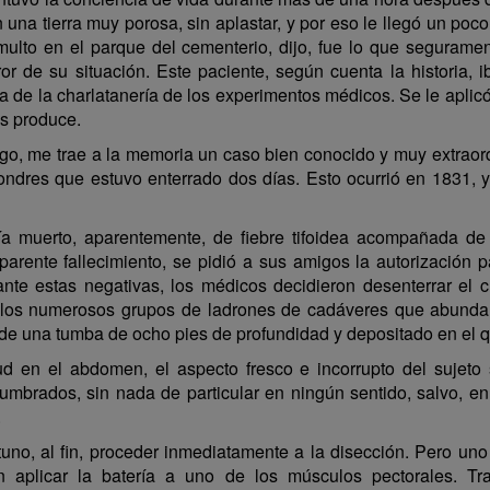
 una tierra muy porosa, sin aplastar, y por eso le llegó un poco
umulto en el parque del cementerio, dijo, fue lo que segurame
or de su situación. Este paciente, según cuenta la historia
ma de la charlatanería de los experimentos médicos. Se le aplicó
s produce.
go, me trae a la memoria un caso bien conocido y muy extraord
ondres que estuvo enterrado dos días. Esto ocurrió en 1831, 
bía muerto, aparentemente, de fiebre tifoidea acompañada d
arente fallecimiento, se pidió a sus amigos la autorización
e estas negativas, los médicos decidieron desenterrar el cu
e los numerosos grupos de ladrones de cadáveres que abundan
 de una tumba de ocho pies de profundidad y depositado en el qu
tud en el abdomen, el aspecto fresco e incorrupto del sujeto s
umbrados, sin nada de particular en ningún sentido, salvo, e
.
uno, al fin, proceder inmediatamente a la disección. Pero un
n aplicar la batería a uno de los músculos pectorales. Tra