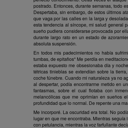
postrado. Entonces, durante semanas, todo est
Despertaba, sin embargo, de estos últimos at
que vaga por las calles en la larga y desolada
esta tendencia al síncope, mi salud general p
sueño pudiera considerarse provocada por ell
durante largo rato en un estado de azoramien
absoluta suspensión.
En todos mis padecimientos no había sufrimi
tumbas, de epitafios" Me perdía en meditacione
estaba expuesto me obsesionaba día y noche. 
tétricas tinieblas se extendían sobre la tie
coche fúnebre. Cuando mi naturaleza ya no ag
al despertar, podía encontrarme metido en u
fantasmas, sobre el cual flotaba con inme
melancólicas que me oprimían en sueños elij
profundidad que lo normal. De repente una mano
Me incorporé. La oscuridad era total. No podí
lugar en que me encontraba. Mientras seguía i
con petulancia, mientras la voz farfullante dec