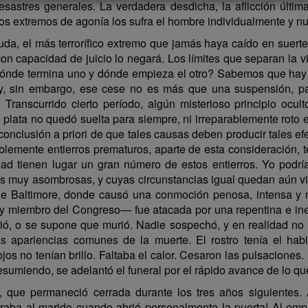
astres generales. La verdadera desdicha, la aflicción última,
sos extremos de agonía los sufra el hombre individualmente y 
uda, el más terrorífico extremo que jamás haya caído en suerte
on capacidad de juicio lo negará. Los límites que separan la vi
ir dónde termina uno y dónde empieza el otro? Sabemos que ha
a, y, sin embargo, ese cese no es más que una suspensión, p
Transcurrido cierto período, algún misterioso principio oc
 plata no quedó suelta para siempre, ni irreparablemente roto 
conclusión a priori de que tales causas deben producir tales e
blemente entierros prematuros, aparte de esta consideración, t
d tienen lugar un gran número de estos entierros. Yo podría 
as muy asombrosas, y cuyas circunstancias igual quedan aún vi
de Baltimore, donde causó una conmoción penosa, intensa y
miembro del Congreso— fue atacada por una repentina e inex
, o se supone que murió. Nadie sospechó, y en realidad no 
 apariencias comunes de la muerte. El rostro tenía el habi
s no tenían brillo. Faltaba el calor. Cesaron las pulsaciones. 
Resumiendo, se adelantó el funeral por el rápido avance de lo 
, que permaneció cerrada durante los tres años siguientes. 
eraba al marido cuando abrió personalmente la puerta! Al emp