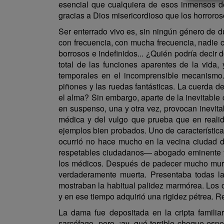
esencial que cualquiera de esos inmensos des
gracias a Dios misericordioso que los horroro
Ser enterrado vivo es, sin ningún género de d
con frecuencia, con mucha frecuencia, nadie c
borrosos e indefinidos... ¿Quién podría dec
total de las funciones aparentes de la vid
temporales en el incomprensible mecanismo. 
piñones y las ruedas fantásticas. La cuerda de
el alma? Sin embargo, aparte de la inevitable 
en suspenso, una y otra vez, provocan inevita
médica y del vulgo que prueba que en realida
ejemplos bien probados. Uno de característic
ocurrió no hace mucho en la vecina ciudad 
respetables ciudadanos— abogado eminente y 
los médicos. Después de padecer mucho murió
verdaderamente muerta. Presentaba todas las
mostraban la habitual palidez marmórea. Los ojo
y en ese tiempo adquirió una rigidez pétrea. 
La dama fue depositada en la cripta familiar
sarcófago, pero, ¡ay, qué terrible choque esp