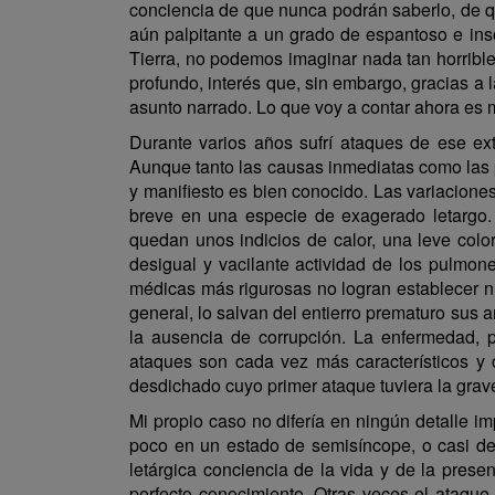
conciencia de que nunca podrán saberlo, de qu
aún palpitante a un grado de espantoso e ins
Tierra, no podemos imaginar nada tan horrible
profundo, interés que, sin embargo, gracias a
asunto narrado. Lo que voy a contar ahora es m
Durante varios años sufrí ataques de ese ext
Aunque tanto las causas inmediatas como las p
y manifiesto es bien conocido. Las variacione
breve en una especie de exagerado letargo. 
quedan unos indicios de calor, una leve color
desigual y vacilante actividad de los pulmo
médicas más rigurosas no logran establecer ni
general, lo salvan del entierro prematuro sus 
la ausencia de corrupción. La enfermedad, 
ataques son cada vez más característicos y 
desdichado cuyo primer ataque tuviera la grav
Mi propio caso no difería en ningún detalle 
poco en un estado de semisíncope, o casi de
letárgica conciencia de la vida y de la pres
perfecto conocimiento. Otras veces el ataque 