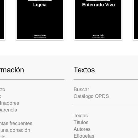
rmación
Textos
cto
Buscar
o
Catálogo OPDS
cinadores
parencia
Textos
Títulos
tas frecuentes
Autores
 una donación
Etiquetas
cto