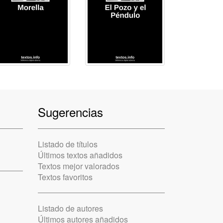
Sugerencias
Listado de títulos
Últimos textos añadidos
Textos mejor valorados
Textos favoritos
Listado de autores
Últimos autores añadidos