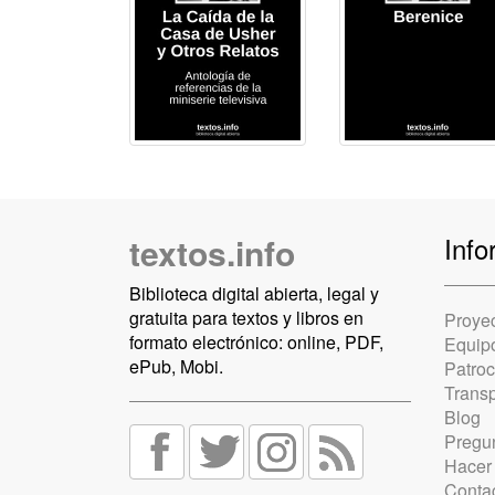
textos.info
Info
Biblioteca digital abierta, legal y
gratuita para textos y libros en
Proye
formato electrónico: online, PDF,
Equip
ePub, Mobi.
Patro
Trans
Blog
Pregun
Hacer
Conta