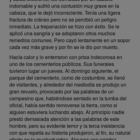
indomable y sufrió una contusión muy grave en la
cabeza, que le dejó inconsciente. Tenía una ligera
fractura de cráneo pero no se percibió un peligro
inmediato. La trepanación se hizo con éxito. Se le
aplicó una sangría y se adoptaron otros muchos
remedios comunes. Pero cayó lentamente en un sopor
cada vez más grave y por fin se le dio por muerto.
Hacía calor y lo enterraron con prisa indecorosa en
uno de los cementerios públicos. Sus funerales
tuvieron lugar un jueves. Al domingo siguiente, el
parque del cementerio, como de costumbre, se llenó
de visitantes, y alrededor del mediodía se produjo un
gran revuelo, provocado por las palabras de un
campesino que, habiéndose sentado en la tumba del
oficial, había sentido removerse la tierra, como si
alguien estuviera luchando abajo. Al principio nadie
prestó demasiada atención a las palabras de este
hombre, pero su evidente terror y la terca insistencia
con que repetía su historia produjeron, al fin, su natural
efecto en la muchedumbre. Algunos con rapidez