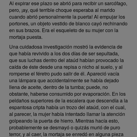
Al expirar ese plazo se abrió para recibir un sarcófago,
pero, ¡ay, qué terrible choque esperaba al marido
cuando abrió personalmente la puerta! Al empujar los
portones, un objeto vestido de blanco cayó rechinando
en sus brazos. Era el esqueleto de su mujer con la
mortaja puesta.
Una cuidadosa investigación mostró la evidencia de
que había revivido a los dos días de ser sepultada,
que sus luchas dentro del ataúd habían provocado la
caída de éste desde una repisa o nicho al suelo, y al
romperse el féretro pudo salir de él. Apareció vacía
una lámpara que accidentalmente se había dejado
llena de aceite, dentro de la tumba; puede, no
obstante, haberse consumido por evaporación. En los
peldaños superiores de la escalera que descendía a la
espantosa cripta había un trozo del ataúd, con el cual,
al parecer, la mujer había intentado llamar la atención
golpeando la puerta de hierro. Mientras hacía esto,
probablemente se desmayó o quizás murió de puro
terror, y al caer, la mortaja se enredó en alguna pieza