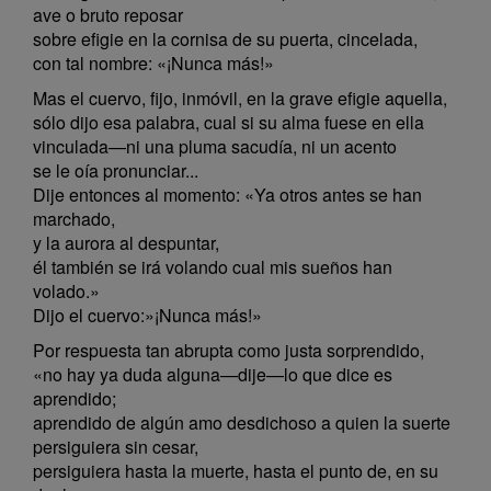
ave o bruto reposar
sobre efigie en la cornisa de su puerta, cincelada,
con tal nombre: «¡Nunca más!»
Mas el cuervo, fijo, inmóvil, en la grave efigie aquella,
sólo dijo esa palabra, cual si su alma fuese en ella
vinculada—ni una pluma sacudía, ni un acento
se le oía pronunciar...
Dije entonces al momento: «Ya otros antes se han
marchado,
y la aurora al despuntar,
él también se irá volando cual mis sueños han
volado.»
Dijo el cuervo:»¡Nunca más!»
Por respuesta tan abrupta como justa sorprendido,
«no hay ya duda alguna—dije—lo que dice es
aprendido;
aprendido de algún amo desdichoso a quien la suerte
persiguiera sin cesar,
persiguiera hasta la muerte, hasta el punto de, en su