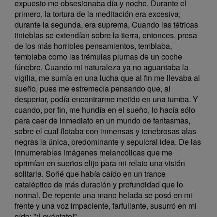
expuesto me obsesionaba día y noche. Durante el
primero, la tortura de la meditación era excesiva;
durante la segunda, era suprema, Cuando las tétricas
tinieblas se extendían sobre la tierra, entonces, presa
de los más horribles pensamientos, temblaba,
temblaba como las trémulas plumas de un coche
fúnebre. Cuando mi naturaleza ya no aguantaba la
vigilia, me sumía en una lucha que al fin me llevaba al
sueño, pues me estremecía pensando que, al
despertar, podía encontrarme metido en una tumba. Y
cuando, por fin, me hundía en el sueño, lo hacía sólo
para caer de inmediato en un mundo de fantasmas,
sobre el cual flotaba con inmensas y tenebrosas alas
negras la única, predominante y sepulcral idea. De las
innumerables imágenes melancólicas que me
oprimían en sueños elijo para mi relato una visión
solitaria. Soñé que había caído en un trance
cataléptico de más duración y profundidad que lo
normal. De repente una mano helada se posó en mi
frente y una voz impaciente, farfullante, susurró en mi
oído: "¡Levántate!"