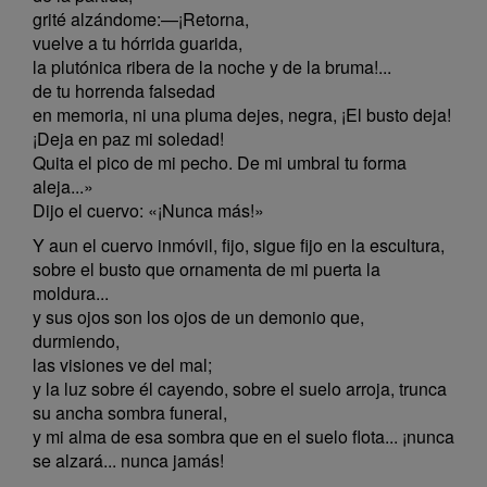
grité alzándome:—¡Retorna,
vuelve a tu hórrida guarida,
la plutónica ribera de la noche y de la bruma!...
de tu horrenda falsedad
en memoria, ni una pluma dejes, negra, ¡El busto deja!
¡Deja en paz mi soledad!
Quita el pico de mi pecho. De mi umbral tu forma
aleja...»
Dijo el cuervo: «¡Nunca más!»
Y aun el cuervo inmóvil, fijo, sigue fijo en la escultura,
sobre el busto que ornamenta de mi puerta la
moldura...
y sus ojos son los ojos de un demonio que,
durmiendo,
las visiones ve del mal;
y la luz sobre él cayendo, sobre el suelo arroja, trunca
su ancha sombra funeral,
y mi alma de esa sombra que en el suelo flota... ¡nunca
se alzará... nunca jamás!