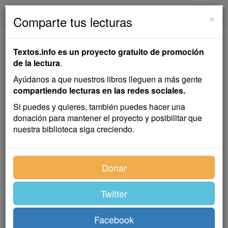
textos.info
Navega
×
Comparte tus lecturas
La Caída de la Casa
Textos.info es un proyecto gratuito de promoción
de Usher y Otros
de la lectura
.
Relatos
Ayúdanos a que nuestros libros lleguen a más gente
compartiendo lecturas en las redes sociales.
Antología de referencias de la miniserie televisiva
Si puedes y quieres, también puedes hacer una
donación para mantener el proyecto y posibilitar que
Edgar Allan Poe
nuestra biblioteca siga creciendo.
Cuentos
,
colección
Donar
Twitter
Índice
Facebook