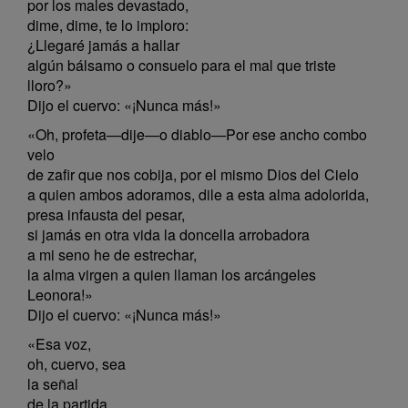
por los males devastado,
dime, dime, te lo imploro:
¿Llegaré jamás a hallar
algún bálsamo o consuelo para el mal que triste
lloro?»
Dijo el cuervo: «¡Nunca más!»
«Oh, profeta—dije—o diablo—Por ese ancho combo
velo
de zafir que nos cobija, por el mismo Dios del Cielo
a quien ambos adoramos, dile a esta alma adolorida,
presa infausta del pesar,
si jamás en otra vida la doncella arrobadora
a mi seno he de estrechar,
la alma virgen a quien llaman los arcángeles
Leonora!»
Dijo el cuervo: «¡Nunca más!»
«Esa voz,
oh, cuervo, sea
la señal
de la partida,