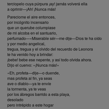
terciopelo cuya púrpura ¡ay! jamás volverá ella
a oprimir—¡Ah! ¡Nunca más!
Pareciome el aire entonces,
por incógnito incensario
que un querube columpiase
de mi alcoba en el santuario,
perfumado—«Miserable sér—me dije—Dios te ha oído
y por medio angelical,
tregua, tregua y el olvido del recuerdo de Leonora
te ha venido hoy a brindar:
¡bebe! bebe ese nepente, y así todo olvida ahora.
Dijo el cuervo: «¡Nunca más!»
«Eh, profeta—dije—o duende,
mas profeta al fin, ya seas
ave o diablo—ya te envíe
la tormenta, ya te veas
por los ábregos barrido a esta playa,
desolado
pero intrépido a este hogar