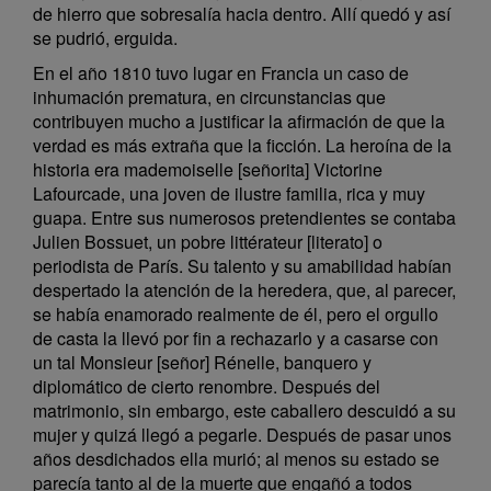
de hierro que sobresalía hacia dentro. Allí quedó y así
se pudrió, erguida.
En el año 1810 tuvo lugar en Francia un caso de
inhumación prematura, en circunstancias que
contribuyen mucho a justificar la afirmación de que la
verdad es más extraña que la ficción. La heroína de la
historia era mademoiselle [señorita] Victorine
Lafourcade, una joven de ilustre familia, rica y muy
guapa. Entre sus numerosos pretendientes se contaba
Julien Bossuet, un pobre littérateur [literato] o
periodista de París. Su talento y su amabilidad habían
despertado la atención de la heredera, que, al parecer,
se había enamorado realmente de él, pero el orgullo
de casta la llevó por fin a rechazarlo y a casarse con
un tal Monsieur [señor] Rénelle, banquero y
diplomático de cierto renombre. Después del
matrimonio, sin embargo, este caballero descuidó a su
mujer y quizá llegó a pegarle. Después de pasar unos
años desdichados ella murió; al menos su estado se
parecía tanto al de la muerte que engañó a todos