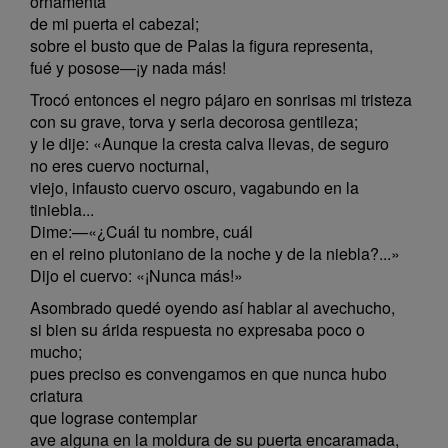
ornamenta
de mi puerta el cabezal;
sobre el busto que de Palas la figura representa,
fué y posose—¡y nada más!
Trocó entonces el negro pájaro en sonrisas mi tristeza
con su grave, torva y seria decorosa gentileza;
y le dije: «Aunque la cresta calva llevas, de seguro
no eres cuervo nocturnal,
viejo, infausto cuervo oscuro, vagabundo en la
tiniebla...
Dime:—«¿Cuál tu nombre, cuál
en el reino plutoniano de la noche y de la niebla?...»
Dijo el cuervo: «¡Nunca más!»
Asombrado quedé oyendo así hablar al avechucho,
si bien su árida respuesta no expresaba poco o
mucho;
pues preciso es convengamos en que nunca hubo
criatura
que lograse contemplar
ave alguna en la moldura de su puerta encaramada,