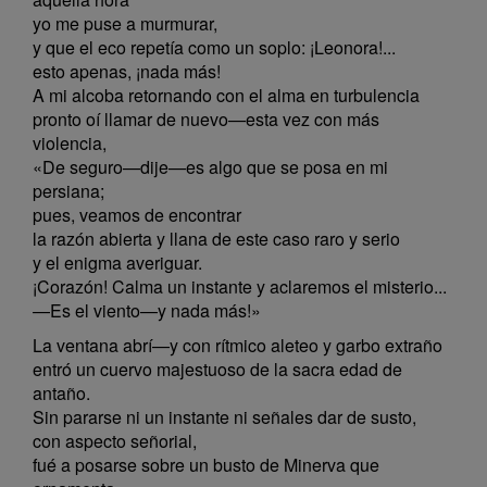
yo me puse a murmurar,
y que el eco repetía como un soplo: ¡Leonora!...
esto apenas, ¡nada más!
A mi alcoba retornando con el alma en turbulencia
pronto oí llamar de nuevo—esta vez con más
violencia,
«De seguro—dije—es algo que se posa en mi
persiana;
pues, veamos de encontrar
la razón abierta y llana de este caso raro y serio
y el enigma averiguar.
¡Corazón! Calma un instante y aclaremos el misterio...
—Es el viento—y nada más!»
La ventana abrí—y con rítmico aleteo y garbo extraño
entró un cuervo majestuoso de la sacra edad de
antaño.
Sin pararse ni un instante ni señales dar de susto,
con aspecto señorial,
fué a posarse sobre un busto de Minerva que