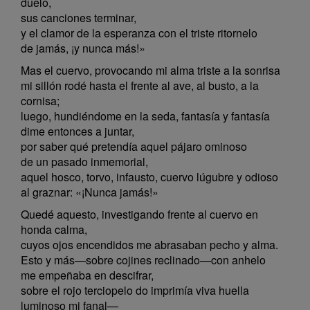
duelo,
sus canciones terminar,
y el clamor de la esperanza con el triste ritornelo
de jamás, ¡y nunca más!»
Mas el cuervo, provocando mi alma triste a la sonrisa
mi sillón rodé hasta el frente al ave, al busto, a la
cornisa;
luego, hundiéndome en la seda, fantasía y fantasía
dime entonces a juntar,
por saber qué pretendía aquel pájaro ominoso
de un pasado inmemorial,
aquel hosco, torvo, infausto, cuervo lúgubre y odioso
al graznar: «¡Nunca jamás!»
Quedé aquesto, investigando frente al cuervo en
honda calma,
cuyos ojos encendidos me abrasaban pecho y alma.
Esto y más—sobre cojines reclinado—con anhelo
me empeñaba en descifrar,
sobre el rojo terciopelo do imprimía viva huella
luminoso mi fanal—