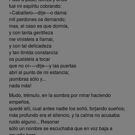
fué mi espíritu cobrando:
«Caballero—dije—o dama:
mil perdones os demando;
mas, el caso es que dormía,
y con tanta gentileza
me vinisteis a llamar,
y con tal delicadeza
y tan tímida constancia
os pusisteis a tocar
que no oí»—dije—y las puertas
abrí al punto de mi estancia;
¡sombras sólo y...
nada más!
Mudo, trémulo, en la sombra por mirar haciendo
empeños,
quedé allí, cual antes nadie los soñó, forjando sueños;
más profundo era el silencio, y la calma no acusaba
ruido alguno... Resonar
sólo un nombre se escuchaba que en voz baja a
aquella hora