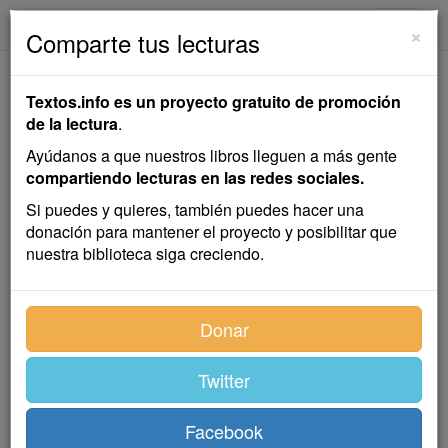
textos.info
Navega
×
Comparte tus lecturas
Actividad física desde
Textos.info es un proyecto gratuito de promoción
la promoción y
de la lectura
.
prevención en
Ayúdanos a que nuestros libros lleguen a más gente
compartiendo lecturas en las redes sociales.
Fisioterapia
Si puedes y quieres, también puedes hacer una
donación para mantener el proyecto y posibilitar que
Edgar Serna M.
nuestra biblioteca siga creciendo.
Promoción de la salud
,
Actividad
Donar
física
,
Fisioterapía
,
Prevención de la
salud
Twitter
Facebook
El texto no solo se ocupa de lo científico-técnico,