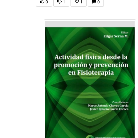
0
1
1
0