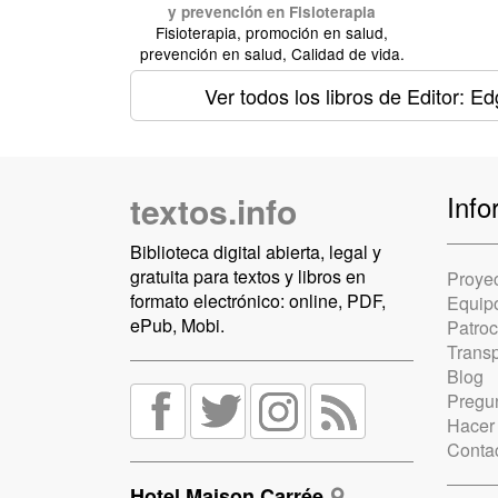
y prevención en Fisioterapia
Fisioterapia, promoción en salud,
prevención en salud, Calidad de vida.
Ver todos los libros
de Editor: Ed
textos.info
Info
Biblioteca digital abierta, legal y
gratuita para textos y libros en
Proye
formato electrónico: online, PDF,
Equip
ePub, Mobi.
Patro
Trans
Blog
Pregun
Hacer
Conta
Hotel Maison Carrée