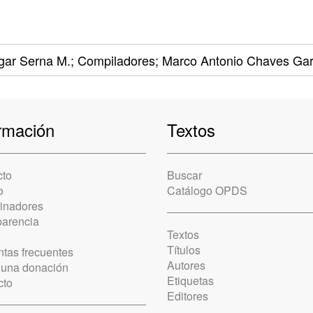
gar Serna M.; Compiladores; Marco Antonio Chaves Garc
rmación
Textos
cto
Buscar
o
Catálogo OPDS
cinadores
parencia
Textos
Títulos
tas frecuentes
Autores
 una donación
Etiquetas
cto
Editores