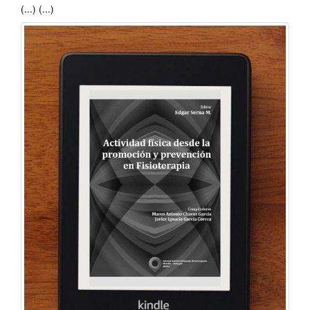
(...) (...)