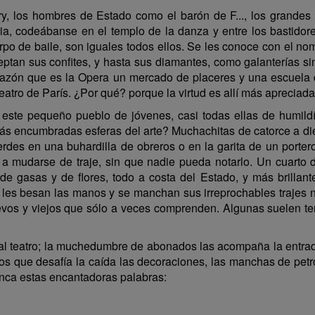
, los hombres de Estado como el barón de F..., los grandes mi
ia, codeábanse en el templo de la danza y entre los bastidores
o de baile, son iguales todos ellos. Se les conoce con el nom
ceptan sus confites, y hasta sus diamantes, como galanterías
razón que es la Opera un mercado de placeres y una escuela d
atro de París. ¿Por qué? porque la virtud es allí más apreciada
 este pequeño pueblo de jóvenes, casi todas ellas de humildí
s encumbradas esferas del arte? Muchachitas de catorce a diez
s en una buhardilla de obreros o en la garita de un portero,
r a mudarse de traje, sin que nadie pueda notarlo. Un cuarto
de gasas y de flores, todo a costa del Estado, y más brillan
s les besan las manos y se manchan sus irreprochables trajes n
vos y viejos que sólo a veces comprenden. Algunas suelen tene
al teatro; la muchedumbre de abonados las acompaña la entrada 
tos que desafía la caída las decoraciones, las manchas de pe
onca estas encantadoras palabras: