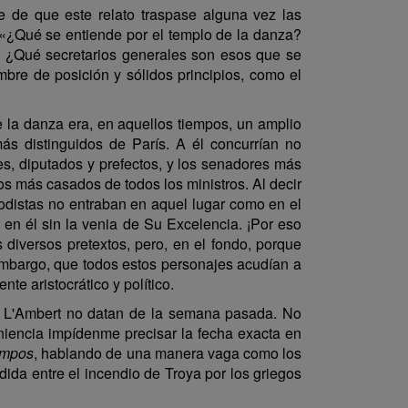
e de que este relato traspase alguna vez las
. «¿Qué se entiende por el templo de la danza?
s? ¿Qué secretarios generales son esos que se
bre de posición y sólidos principios, como el
e la danza era, en aquellos tiempos, un amplio
ás distinguidos de París. A él concurrían no
es, diputados y prefectos, y los senadores más
los más casados de todos los ministros. Al decir
iodistas no entraban en aquel lugar como en el
 en él sin la venia de Su Excelencia. ¡Por eso
s diversos pretextos, pero, en el fondo, porque
 embargo, que todos estos personajes acudían a
te aristocrático y político.
to L'Ambert no datan de la semana pasada. No
niencia impídenme precisar la fecha exacta en
empos
, hablando de una manera vaga como los
ida entre el incendio de Troya por los griegos