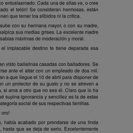
ico entusiasmado. Cada una de ellas ve, o cree
tado el telón! Se consideran hermosas, están
n que temer los silbidos ni la crítica.
a sube con su hermana mayor, o con su madre,
salpica sus medias grises. La excelente madre
le sabias máximas de moderación y moral.
el implacable destino te tiene deparada esa
n visto bailarinas casadas con bailadores. Se
rse ante el altar con un empleado de dos mil.
n a que llegue el 10 de abril para disponer de
an un protector de su gusto y no se atreven a
, si ama a otro que no sea él. Claro que lo ha
 supina ignorancia y sencillez es la de estas
tegoría social de sus respectivas familias.
 oro!
, había acabado por prendarse de una linda
, hasta que se deja de serlo. Excelentemente