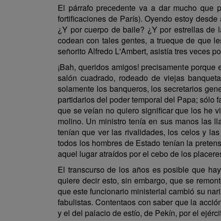
El párrafo precedente va a dar mucho que pe
fortificaciones de París). Oyendo estoy desde
¿Y por cuerpo de baile? ¿Y por estrellas de 
codean con tales gentes, a trueque de que le
señorito Alfredo L'Ambert, asistía tres veces 
¡Bah, queridos amigos! precisamente porque er
salón cuadrado, rodeado de viejas banquetas
solamente los banqueros, los secretarios gene
partidarios del poder temporal del Papa; sólo f
que se veían no quiero significar que los he 
molino. Un ministro tenía en sus manos las ll
tenían que ver las rivalidades, los celos y la
todos los hombres de Estado tenían la pretens
aquel lugar atraídos por el cebo de los placeres
El transcurso de los años es posible que ha
quiere decir esto, sin embargo, que se remon
que este funcionario ministerial cambió su nar
fabulistas. Contentaos con saber que la acció
y el del palacio de estío, de Pekín, por el ejér