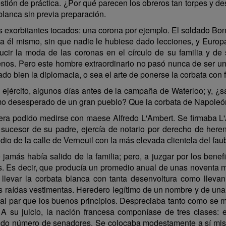
uestión de práctica. ¿Por qué parecen los obreros tan torpes y
blanca sin previa preparación.
 exorbitantes tocados: una corona por ejemplo. El soldado Bon
la él mismo, sin que nadie le hubiese dado lecciones, y Euro
ducir la moda de las coronas en el círculo de su familia y de
enos. Pero este hombre extraordinario no pasó nunca de ser un
do bien la diplomacia, o sea el arte de ponerse la corbata con f
mo ejército, algunos días antes de la campaña de Waterloo; y, 
smo desesperado de un gran pueblo? Que la corbata de Napoleó
iera podido medirse con maese Alfredo L'Ambert. Se firmaba L'
 sucesor de su padre, ejercía de notario por derecho de heren
tudio de la calle de Verneuil con la más elevada clientela del f
jamás había salido de la familia; pero, a juzgar por los benef
. Es decir, que producía un promedio anual de unas noventa m
o llevar la corbata blanca con tanta desenvoltura como lleva
s raídas vestimentas. Heredero legítimo de un nombre y de una
 al par que los buenos principios. Despreciaba tanto como se m
 A su juicio, la nación francesa componíase de tres clases: e
cido número de senadores. Se colocaba modestamente a sí mis