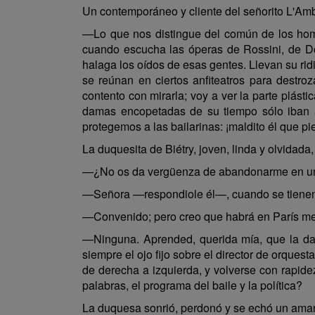
Un contemporáneo y cliente del señorito L'Amb
—Lo que nos distingue del común de los homb
cuando escucha las óperas de Rossini, de Don
halaga los oídos de esas gentes. Llevan su ridi
se reúnan en ciertos anfiteatros para destr
contento con mirarla; voy a ver la parte plás
damas encopetadas de su tiempo sólo iban a 
protegemos a las bailarinas: ¡maldito él que pi
La duquesita de Biétry, joven, linda y olvidada
—¿No os da vergüenza de abandonarme en un p
—Señora —respondiole él—, cuando se tienen f
—Convenido; pero creo que habrá en París mej
—Ninguna. Aprended, querida mía, que la danz
siempre el ojo fijo sobre el director de orquest
de derecha a izquierda, y volverse con rapidez
palabras, el programa del baile y la política?
La duquesa sonrió, perdonó y se echó un ama