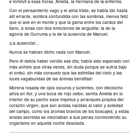
e inmóvil a esas horas, Amelia, la hermana de la enferma.
Con el pensamiento vago y el alma triste, se había ido hasta
allí errante, sombra confundida con las sombras, menos feliz
que el ave en el monte y que la gama entre los cardos del
llano, a solas con dos emociones de angustia: la de la
agonía de Gurruma y la de la ausencia de Manuel.
¡La ausencia!...
Nunca se habían dicho nada con Manuel.
Pero él debía haber venido ese día; había sido esperado con
más anhelo que otras veces, sin duda porque se sufría bajo
el ombú, sin más consuelo que las estrellas del cielo y las
luces vagabundas de las ánimas benditas!
Morena rosada de ojos oscuros y lucientes, con dieciocho
años en flor, y una boca de rojo ceibo, sentía Amelia en lo
interior de su pecho esos ímpetus y arranques propios del
corazón virgen, que son ansias nacidas al calor y soledad
del campo, como los aromas bravíos de los boscajes; y estas
ansias secretas se mezclaban a sus penas conmoviendo su
organismo en aquella noche desolada.