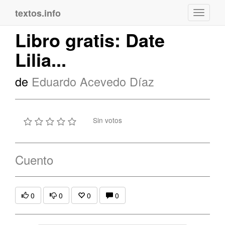
textos.info
Navega
Libro gratis: Date
Lilia...
de
Eduardo Acevedo Díaz
Sin votos
Cuento
0
0
0
0