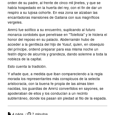
orden de su padre, al frente de cinco mil jinetes, y que se
había hospedado en la huerta del rey, con el fin de dar un
respiro a su lujosa cohorte. En esa zona se alzaban las
encantadoras mansiones de Galiana con sus magníficos
vergeles.
Amrrú fue solítico a su encuentro, suplicando al futuro
monarca cordobés que penetrase en "Toleitola" y le hiciera el
honor del reposo en su palacio. Abderramán hubo de
acceder a la gentileza del hijo de Yusuf, quien, en obsequio
del príncipe, ordenó preparar para esa misma noche un
festín digno de alcurnia y grandeza, dando solemne a toda la
nobleza de la capital.
Esto cuenta la tradición.
Y añade que, a medida que iban compareciendo a la regia
morada los representantes más conspicuos de la selecta
aristocracia, con la buena fe propia de las almas bien
nacidas, los guardias de Amrrú convertidos en sayones, se
apoderaban de ellos y los conducían a un recinto
subterráneo, donde los pasan sin piedad al filo de la espada.
4 págs. /
7 minutos.