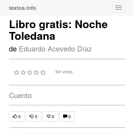
textos.info
Navega
Libro gratis: Noche
Toledana
de
Eduardo Acevedo Díaz
Sin votos
Cuento
0
0
0
0