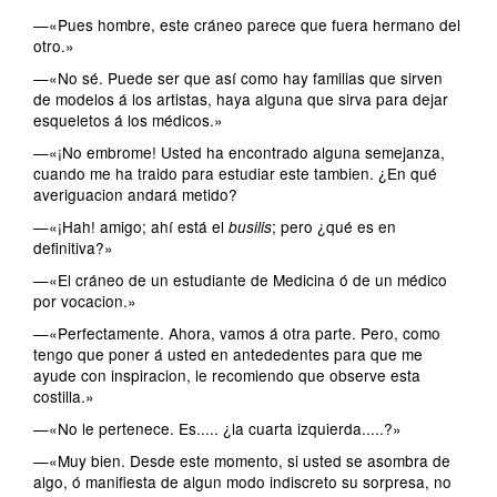
—«Pues hombre, este cráneo parece que fuera hermano del
otro.»
—«No sé. Puede ser que así como hay familias que sirven
de modelos á los artistas, haya alguna que sirva para dejar
esqueletos á los médicos.»
—«¡No embrome! Usted ha encontrado alguna semejanza,
cuando me ha traido para estudiar este tambien. ¿En qué
averiguacion andará metido?
—«¡Hah! amigo; ahí está el
; pero ¿qué es en
busilis
definitiva?»
—«El cráneo de un estudiante de Medicina ó de un médico
por vocacion.»
—«Perfectamente. Ahora, vamos á otra parte. Pero, como
tengo que poner á usted en antededentes para que me
ayude con inspiracion, le recomiendo que observe esta
costilla.»
—«No le pertenece. Es..... ¿la cuarta izquierda.....?»
—«Muy bien. Desde este momento, si usted se asombra de
algo, ó manifiesta de algun modo indiscreto su sorpresa, no